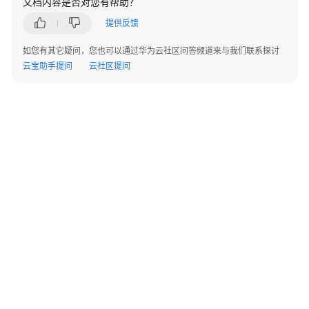
文档内容是否对您有帮助？
指
南
提供反馈
如您有其它疑问，您也可以通过华为云社区问答频道来与我们联系探讨
混
云宝助手提问
云社区提问
合
云
备
份
特
性
指
南
混
合
云
备
份
©2026 Huaweicloud.com 版权所有
黔ICP备20004760号-14
苏B2-20130048号
概
A2.B1.B2-20070312
增值电信业务经营许可证：B1.B2-20200593 | 代理域名注册服务机构：新网、西数
述
电子营业执照
贵公网安备 52990002000093号