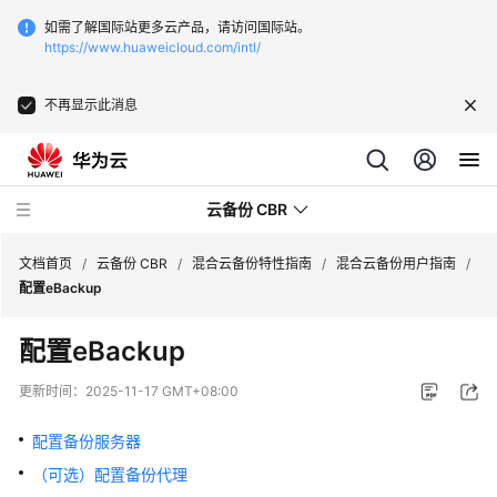
如需了解国际站更多云产品，请访问国际站。
https://www.huaweicloud.com/intl/
不再显示此消息
云备份 CBR
文档首页
/
云备份 CBR
/
混合云备份特性指南
/
混合云备份用户指南
/
配置eBackup
最
配置eBackup
新
动
更新时间：
2025-11-17 GMT+08:00
态
配置备份服务器
服
（可选）配置备份代理
务