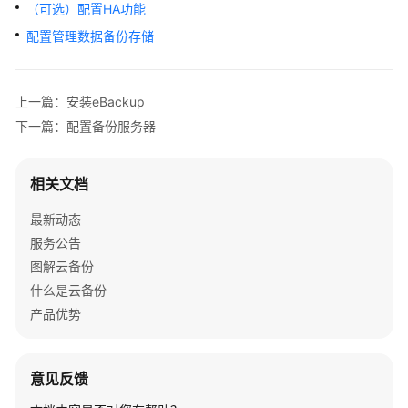
公
（可选）配置HA功能
告
配置管理数据备份存储
产
品
上一篇：安装eBackup
介
下一篇：配置备份服务器
绍
计
相关文档
费
说
最新动态
明
服务公告
图解云备份
快
什么是云备份
速
产品优势
入
门
用
意见反馈
户