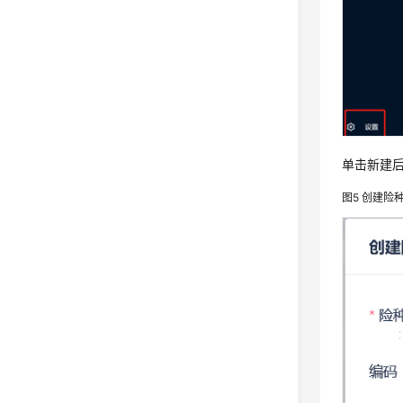
单击新建
图5
创建险