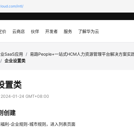
loud.com/intl/
定价
云商店
伙伴
开发者
服务
了解华为云
业SaaS应用
/
易路People+一站式HCM人力资源管理平台解决方案实
/
企业设置类
设置类
：
2024-01-24 GMT+08:00
则创建
福利-企业规则-城市规则，进入列表页面