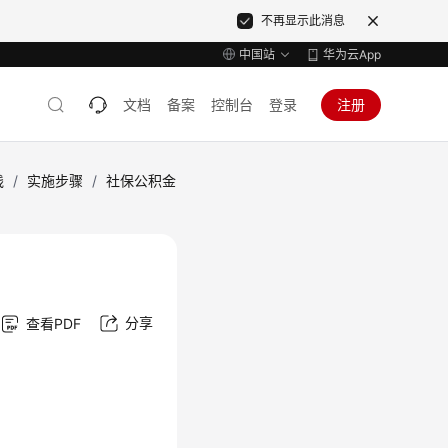
不再显示此消息
中国站
华为云App
文档
备案
控制台
登录
注册
践
/
实施步骤
/
社保公积金
分享
查看PDF