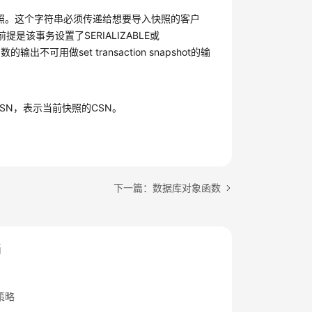
识此快照。这个字符串必须传递给想要导入快照的客户
是应用的前提是该事务设置了SERIALIZABLE或
可用做set transaction snapshot的输
列CSN，表示当前快照的CSN。
下一篇：数据库对象函数
档
策略