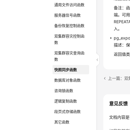
通用文件访问函数
备注：函
端。可用在s
服务器信号函数
REPEA
备份恢复控制函数
入。
双集群容灾控制函
pg_expo
数
描述：保
双集群容灾查询函
返回值类型
数
快照同步函数
上一篇：双
数据库对象函数
咨询锁函数
逻辑复制函数
意见反馈
段页式存储函数
文档内容是
其它函数