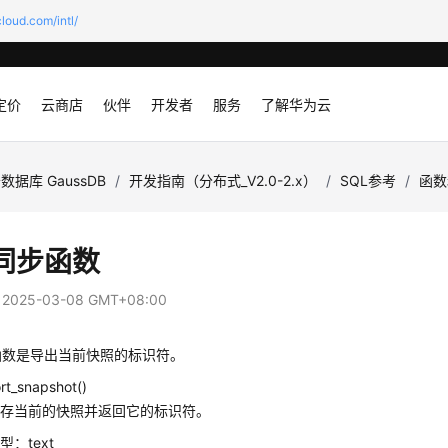
loud.com/intl/
定价
云商店
伙伴
开发者
服务
了解华为云
数据库 GaussDB
/
开发指南（分布式_V2.0-2.x）
/
SQL参考
/
函数
同步函数
：
2025-03-08 GMT+08:00
函数是导出当前快照的标识符。
rt_snapshot()
保存当前的快照并返回它的标识符。
：text