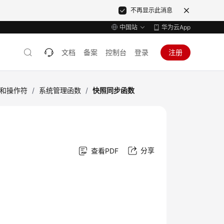
不再显示此消息
中国站
华为云App
文档
备案
控制台
登录
注册
和操作符
/
系统管理函数
/
快照同步函数
分享
查看PDF