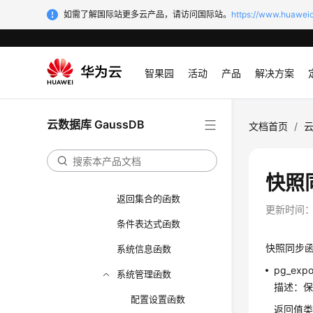
如需了解国际站更多云产品，请访问国际站。
https://www.huaweic
HLL函数和操作符
SEQUENCE函数
智果园
活动
产品
解决方案
数组函数和操作符
范围函数和操作符
云数据库 GaussDB
聚集函数
文档首页
/
云
窗口函数
安全函数
快照
返回集合的函数
更新时间
条件表达式函数
快照同步
系统信息函数
pg_expo
系统管理函数
描述：
配置设置函数
返回值类型