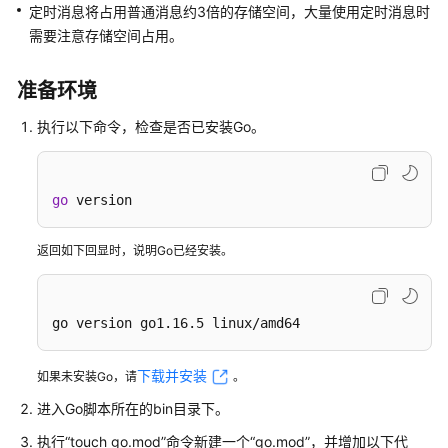
信
定时消息将占用普通消息约3倍的存储空间，大量使用定时消息时
息
需要注意存储空间占用。
Java（TCP
准备环境
协
议）
执行以下命令，检查是否已安装Go。
Java（gRPC
协
go
 version
议）
返回如下回显时，说明Go已经安装。
Go（TCP
协
议）
go version go1.16.5 linux/amd64
收
发
下载并安装
如果未安装Go，请
。
普
进入Go脚本所在的bin目录下。
通
消
执行“touch go.mod”命令新建一个“go.mod”，并增加以下代