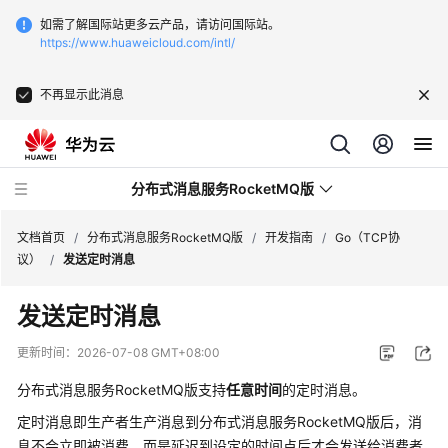
如需了解国际站更多云产品，请访问国际站。
https://www.huaweicloud.com/intl/
不再显示此消息
分布式消息服务RocketMQ版
文档首页
/
分布式消息服务RocketMQ版
/
开发指南
/
Go（TCP协
议）
/
发送定时消息
最
发送定时消息
新
动
更新时间：
2026-07-08 GMT+08:00
态
分布式消息服务RocketMQ版支持
任意时间
的定时消息。
服
定时消息即生产者生产消息到分布式消息服务RocketMQ版后，消
务
息不会立即被消费，而是延迟到设定的时间点后才会发送给消费者