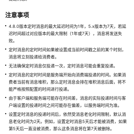
指
南
注意事项
最
4.8.0版本定时消息的最大延迟时间为1年，5.x版本为7天，若延
佳
迟时间超过对应版本的最大限制（1年或7天），消息将发送失
实
败。
践
定时消息的定时时间如果被设置成当前时间戳之前的某个时刻，
开
消息将立刻投递给消费者。
发
无法确保定时消息仅投递一次，定时消息可能会重复投递。
指
定时消息的定时时间是服务端开始向消费端投递的时间。如果消
南
费者当前有消息堆积，那么定时消息会排在堆积消息后面，将不
能严格按照配置的时间进行投递。
概
述
由于客户端和服务端可能存在时间差，消息的实际投递时间与客
户端设置的投递时间之间可能存在偏差，以服务端时间为准。
收
设置定时消息的投递时间后，依然受消息老化时间限制，默认消
集
息老化时间为2天。例如，设置定时消息5天后才能被消费，如果
连
第5天后一直没被消费，那么这条消息将在第7天被删除。
接