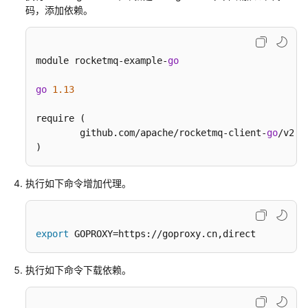
息
码，添加依赖。
收
发
module rocketmq-example-
go
顺
序
go
1.13
消
息
require (

	github.com/apache/rocketmq-client-
go
/v2 v
收
)
发
事
执行如下命令增加代理。
务
消
息
export
 GOPROXY=https://goproxy.cn,direct
发
送
执行如下命令下载依赖。
定
时