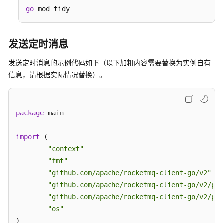
消
go
 mod tidy
息
使
发送定时消息
用
ACL
发送定时消息的示例代码如下（以下加粗内容需要替换为实例自有
权
信息，请根据实际情况替换）。
限
访
问
package
 main

Go（gRPC
import
协
 (

议）
"context"
"fmt"
Python（TCP
"github.com/apache/rocketmq-client-go/v2"
协
"github.com/apache/rocketmq-client-go/v2/pri
议）
"github.com/apache/rocketmq-client-go/v2/pro
"os"
API
)
