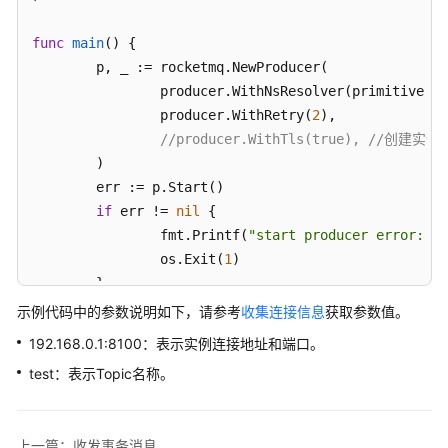
参
考
func
main
()
 {

	p, _ := rocketmq.NewProducer(

SDK
		producer.WithNsResolver(primitive.N
参
		producer.WithRetry(
2
),

考
//producer.WithTls(true), /
	)

场
景
	err := p.Start()

代
if
 err != 
nil
 {

码
		fmt.Printf(
"start producer error: %s
示
		os.Exit(
1
)

例
	}

	msg := primitive.NewMessage(
"test"
, []
byte
(
"
示例代码中的参数说明如下，请参考
收集连接信息
获取参数值。
常
	msg.WithProperty(
"__STARTDELIVERTIME"
, strco
见
192.168.0.1:8100：表示实例连接地址和端口。
	res, err := p.SendSync(context.Background(), msg)

问
test：表示Topic名称。
题
if
 err != 
nil
 {

		fmt.Printf(
"send message error: %s\n
视
上一篇：收发事务消息