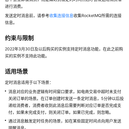
公
进行消费。
告
发送定时消息前，请参考
收集连接信息
收集RocketMQ所需的连接
产
信息。
品
介
约束与限制
绍
2022年3月30日及以后购买的实例支持定时消息功能，在此之前购
计
买的实例不支持此功能。
费
说
适用场景
明
定时消息适用于以下场景：
快
消息对应的业务逻辑有时间窗口要求，如电商交易中超时未支付
速
关闭订单的场景。在订单创建时发送一条定时消息，5分钟以后投
入
递给消费者，消费者收到此消息后需要判断对应订单是否完成支
门
付，如果未完成支付，则关闭订单。如果已完成，则忽略。
用
通过消息触发定时任务的场景，如在某些固定时间点向用户发送
户
提醒消息。