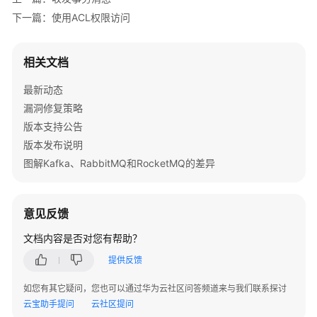
	} 
else
 {

频
下一篇：使用ACL权限访问
		fmt.Printf(
"send message success: re
帮
助
	}

	err = p.Shutdown()

相关文档
文
if
 err != 
nil
 {

档
		fmt.Printf(
"shutdown producer error:
最新动态
下
	}

漏洞修复策略
载
}
版本支持公告
版本发布说明
通
图解Kafka、RabbitMQ和RocketMQ的差异
用
参
考
意见反馈
文档内容是否对您有帮助？
产
品
提供反馈
术
语
如您有其它疑问，您也可以通过华为云社区问答频道来与我们联系探讨
云宝助手提问
云社区提问