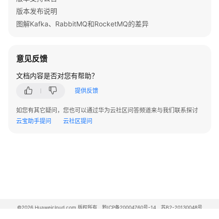
		os.Exit(
-1
)

下
版本发布说明
for
 i := 
0
; i < 
10
; i++ {

载
	}

图解Kafka、RabbitMQ和RocketMQ的差异
		res, err := p.SendMessageInTransaction(context.Background(),

	time.Sleep(time.Hour)

			primitive.NewMessage(
"topi
	err = c.Shutdown()

通
if
 err != 
nil
 {

意见反馈
用
if
 err != 
nil
 {

		fmt.Printf(
"Shutdown Consumer error:
参
文档内容是否对您有帮助？
			fmt.Printf(
"send message e
	}

考
		} 
else
 {

提供反馈
}
			fmt.Printf(
"send message s
产
如您有其它疑问，您也可以通过华为云社区问答频道来与我们联系探讨
		}

品
云宝助手提问
云社区提问
	}

术
	time.Sleep(
5
 * time.Minute)

语
	err = p.Shutdown()

if
 err != 
nil
 {

责
		fmt.Printf(
"shutdown producer erro
任
	}

共
担
}
©2026 Huaweicloud.com 版权所有
黔ICP备20004760号-14
苏B2-20130048号
云
A2.B1.B2-20070312