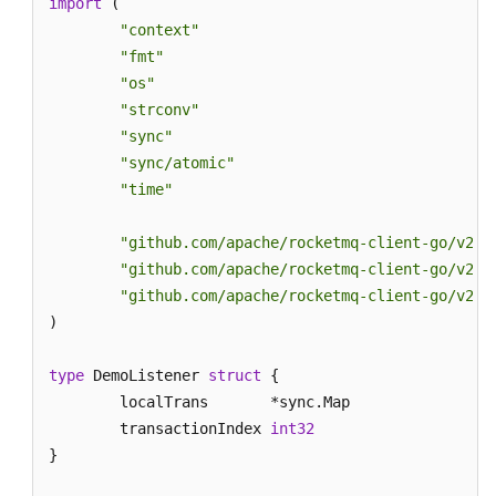
议）
import
 (

	} 
else
 {

"context"
		fmt.Printf(
"send message success: 
Java（gRPC
"fmt"
	}

协
"os"
	err = p.Shutdown()

议）
"strconv"
if
 err != 
nil
 {

"sync"
		fmt.Printf(
"shutdown producer erro
Go（TCP
"sync/atomic"
	}

协
"time"
}
议）
"github.com/apache/rocketmq-client-go/v2"
收
"github.com/apache/rocketmq-client-go/v2/p
发
"github.com/apache/rocketmq-client-go/v2/p
普
)

通
消
息
type
 DemoListener 
struct
 {

	localTrans       *sync.Map

收
	transactionIndex 
int32
发
}

顺