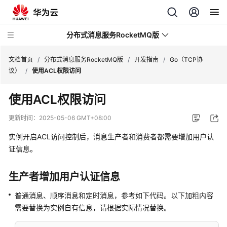
分布式消息服务RocketMQ版
文档首页
/
分布式消息服务RocketMQ版
/
开发指南
/
Go（TCP协
议）
/
使用ACL权限访问
最
使用ACL权限访问
新
动
更新时间：
2025-05-06 GMT+08:00
态
实例开启ACL访问控制后，消息生产者和消费者都需要增加用户认
服
证信息。
务
公
生产者增加用户认证信息
告
普通消息、顺序消息和定时消息，参考如下代码。以下加粗内容
产
需要替换为实例自有信息，请根据实际情况替换。
品