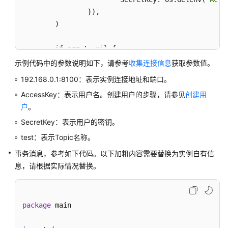
实
践
		}),

	)

开
发
if
 err != 
nil
 {

指
		fmt.Println(
"init producer error: 
示例代码中的参数说明如下，请参考
收集连接信息
获取参数值。
南
		os.Exit(
0
)

192.168.0.1:8100：表示实例连接地址和端口。
	}

概
AccessKey：表示用户名。创建用户的步骤，请参见
创建用
述
户
。
	err = p.Start()

SecretKey：表示用户的密钥。
if
 err != 
nil
 {

收
		fmt.Printf(
"start producer error: 
test：表示Topic名称。
集
		os.Exit(
1
)

连
事务消息，参考如下代码。以下加粗内容需要替换为实例自有信
	}

接
息，请根据实际情况替换。
	res, err := p.SendSync(context.Background(
信
息
		[]
byte
(
"Hello RocketMQ Go Client!"
package
 main

Java（TCP
if
 err != 
nil
 {

协
		fmt.Printf(
"send message error: %s