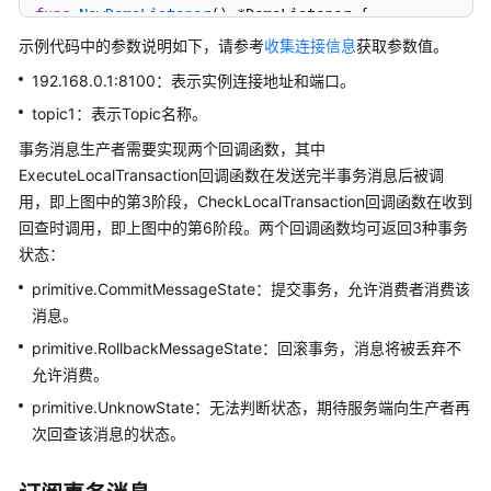
func
NewDemoListener
()
 *DemoListener {

权
return
 &DemoListener{

示例代码中的参数说明如下，请参考
收集连接信息
获取参数值。
限
		localTrans: 
new
(sync.Map),

访
192.168.0.1:8100：表示实例连接地址和端口。
	}

问
topic1：表示Topic名称。
}

Go（gRPC
事务消息生产者需要实现两个回调函数，其中
协
func
(dl *DemoListener)
 ExecuteLocalTransaction(msg 
ExecuteLocalTransaction回调函数在发送完半事务消息后被调
议）
	nextIndex := atomic.AddInt32(&dl.transactio
用，即上图中的第3阶段，CheckLocalTransaction回调函数在收到
	fmt.Printf(
"nextIndex: %v for transactionID:
回查时调用，即上图中的第6阶段。两个回调函数均可返回3种事务
Python（TCP
	status := nextIndex % 
3
状态：
协
	dl.localTrans.Store(msg.TransactionId, prim
primitive.CommitMessageState：提交事务，允许消费者消费该
议）
消息。
	fmt.Printf(
"dl"
)

API
primitive.RollbackMessageState：回滚事务，消息将被丢弃不
return
 primitive.UnknowState

参
允许消费。
}

考
primitive.UnknowState：无法判断状态，期待服务端向生产者再
次回查该消息的状态。
func
(dl *DemoListener)
 CheckLocalTransaction(msg *p
SDK
	fmt.Printf(
"%v msg transactionID : %v\n"
, ti
参
	v, existed := dl.localTrans.Load(msg.TransactionId)

考