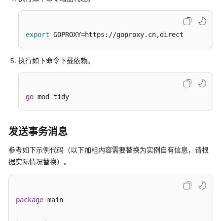
议）
Java（gRPC
协
export
 GOPROXY=https://goproxy.cn,direct
议）
执行如下命令下载依赖。
Go（TCP
协
议）
go
 mod tidy
收
发
发送事务消息
普
通
参考如下示例代码（以下加粗内容需要替换为实例自有信息，请根
消
据实际情况替换）。
息
收
package
 main

发
顺