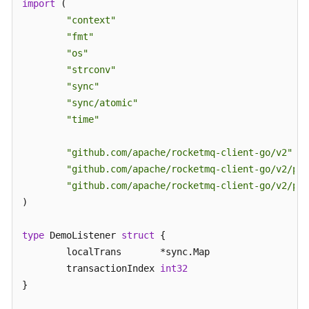
序
import
 (

消
"context"
息
"fmt"
"os"
收
"strconv"
发
"sync"
事
"sync/atomic"
务
"time"
消
息
"github.com/apache/rocketmq-client-go/v2"
"github.com/apache/rocketmq-client-go/v2/pri
发
"github.com/apache/rocketmq-client-go/v2/pro
送
定
)

时
消
type
 DemoListener 
struct
 {

息
	localTrans       *sync.Map

	transactionIndex 
int32
使
}

用
ACL