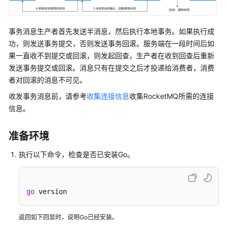
介
绍
事务消息生产者首先发送半消息，然后执行本地事务。如果执行成
计
功，则发送事务提交，否则发送事务回滚。服务端在一段时间后如
费
果一直收不到提交或回滚，则发起回查，生产者在收到回查后重新
说
发送事务提交或回滚。消息只有在提交之后才投递给消费者，消费
明
者对回滚的消息不可见。
快
收发事务消息前，请参考
收集连接信息
收集RocketMQ所需的连接
速
信息。
入
门
准备环境
用
执行以下命令，检查是否已安装Go。
户
指
南
go
 version
最
佳
返回如下回显时，说明Go已经安装。