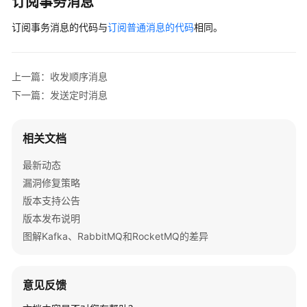
订阅事务消息
if
 !existed {

订阅事务消息的代码与
订阅普通消息的代码
相同。
场
		fmt.Printf(
"unknow msg: %v, return C
景
return
 primitive.CommitMessageState

代
	}

码
上一篇：收发顺序消息
	state := v.(primitive.LocalTransactionState)

示
下一篇：发送定时消息
switch
 state {

例
case
1
:

		fmt.Printf(
"checkLocalTransaction CO
相关文档
常
return
 primitive.CommitMessageState

见
case
2
:

最新动态
问
		fmt.Printf(
"checkLocalTransaction RO
漏洞修复策略
题
return
 primitive.RollbackMessageStat
版本支持公告
case
3
:

视
版本发布说明
		fmt.Printf(
"checkLocalTransaction un
频
图解Kafka、RabbitMQ和RocketMQ的差异
帮
return
 primitive.UnknowState

助
default
:

		fmt.Printf(
"checkLocalTransaction de
意见反馈
文
return
 primitive.CommitMessageState

档