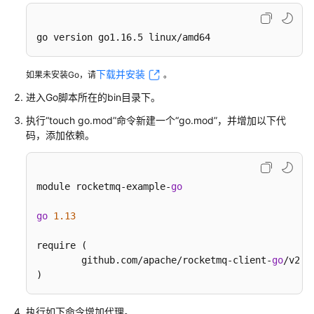
实
践
go version go1.16.5 linux/amd64
开
发
下载并安装
如果未安装Go，请
。
指
南
进入Go脚本所在的bin目录下。
执行“touch go.mod”命令新建一个“go.mod”，并增加以下代
概
码，添加依赖。
述
收
module rocketmq-example-
go
集
连
go
1.13
接
信
require (

息
	github.com/apache/rocketmq-client-
go
/v2 v
)
Java（TCP
协
执行如下命令增加代理。