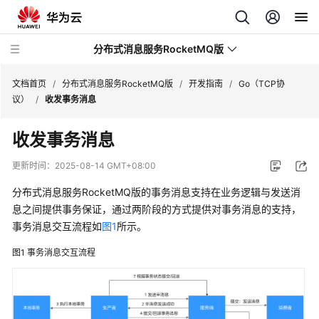
分布式消息服务RocketMQ版
文档首页
/
分布式消息服务RocketMQ版
/
开发指南
/
Go（TCP协
议）
/
收发事务消息
最
收发事务消息
新
动
更新时间：
2025-08-14 GMT+08:00
态
分布式消息服务RocketMQ版的事务消息支持在业务逻辑与发送消
服
息之间提供事务保证，通过两阶段的方式提供对事务消息的支持，
务
事务消息交互流程如
图1
所示。
公
图1
事务消息交互流程
告
产
品