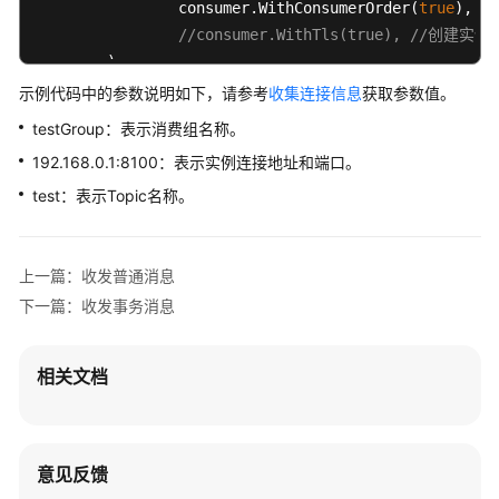
频
		consumer.WithConsumerOrder(
true
),

帮
//consumer.WithTls(true), /
助
	)

	err := c.Subscribe(
"test"
, consumer.MessageS
示例代码中的参数说明如下，请参考
收集连接信息
获取参数值。
文
		msgs ...*primitive.MessageExt)
 (cons
testGroup：表示消费组名称。
档
		orderlyCtx, _ := primitive.GetOrderlyCtx(ctx)

下
192.168.0.1:8100：表示实例连接地址和端口。
		fmt.Printf(
"orderly context: %v\n"
, 
载
test：表示Topic名称。
		fmt.Printf(
"subscribe orderly callba
return
 consumer.ConsumeSuccess, 
nil
	})

通
上一篇：收发普通消息
用
if
 err != 
nil
 {

参
		fmt.Println(err.Error())

下一篇：收发事务消息
考
	}

// Note: start after subscribe
相关文档
产
	err = c.Start()

品
if
 err != 
nil
 {

术
		fmt.Println(err.Error())

语
		os.Exit(
-1
)

意见反馈
	}
