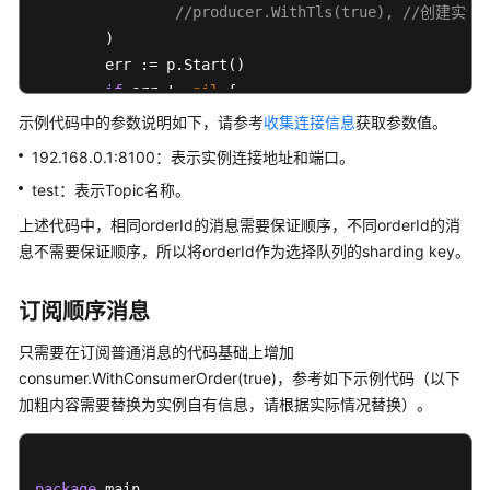
消
//producer.WithTls(true), /
息
	)

	err := p.Start()

使
if
 err != 
nil
 {

用
		fmt.Printf(
"start producer error: %s
示例代码中的参数说明如下，请参考
收集连接信息
获取参数值。
ACL
		os.Exit(
1
)

权
192.168.0.1:8100：表示实例连接地址和端口。
	}

限
test：表示Topic名称。
	topic := 
"test"
访
上述代码中，相同orderId的消息需要保证顺序，不同orderId的消
问
for
 i := 
0
; i < 
100
; i++ {

息不需要保证顺序，所以将orderId作为选择队列的sharding key。
		msg := &primitive.Message{

Go（gRPC
			Topic: topic,

协
订阅顺序消息
议）
			Body:  []
byte
(
"Hello RocketM
只需要在订阅普通消息的代码基础上增加
		}

Python（TCP
consumer.WithConsumerOrder(true)，参考如下示例代码（以下
		orderId := strconv.Itoa(i % 
10
)

协
加粗内容需要替换为实例自有信息，请根据实际情况替换）。
		msg.WithShardingKey(orderId)

议）
		res, err := p.SendSync(context.Background(), msg)

API
if
 err != 
nil
 {

package
 main
