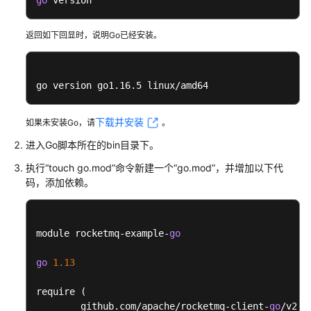
go
 version
指
南
返回如下回显时，说明Go已经安装。
最
佳
实
go version go1.16.5 linux/amd64
践
下载并安装
如果未安装Go，请
。
开
进入Go脚本所在的bin目录下。
发
指
执行“touch go.mod”命令新建一个“go.mod”，并增加以下代
南
码，添加依赖。
概
述
module rocketmq-example-
go
收
go
1.13
集
连
require (

接
	github.com/apache/rocketmq-client-
go
/v2 v