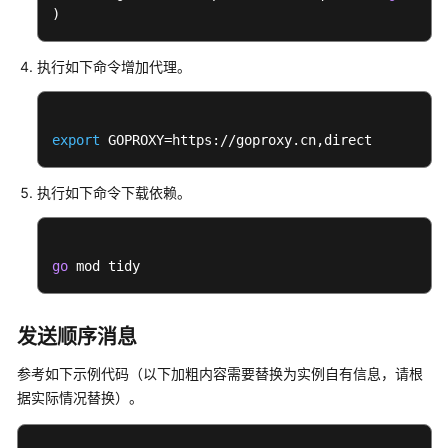
信
)
息
执行如下命令增加代理。
Java（TCP
协
议）
export
 GOPROXY=https://goproxy.cn,direct
Java（gRPC
协
执行如下命令下载依赖。
议）
Go（TCP
go
 mod tidy
协
议）
发送顺序消息
收
发
参考如下示例代码（以下加粗内容需要替换为实例自有信息，请根
普
据实际情况替换）。
通
消