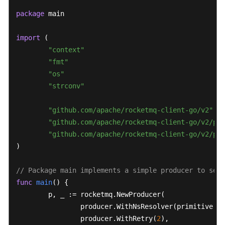
息
package
 main

收
import
 (

发
顺
"context"
序
"fmt"
消
"os"
息
"strconv"
收
"github.com/apache/rocketmq-client-go/v2"
发
"github.com/apache/rocketmq-client-go/v2/pri
事
"github.com/apache/rocketmq-client-go/v2/pro
务
)

消
息
// Package main implements a simple producer to send
func
main
()
 {

发
	p, _ := rocketmq.NewProducer(

送
定
		producer.WithNsResolver(primitive.N
时
		producer.WithRetry(
2
),
