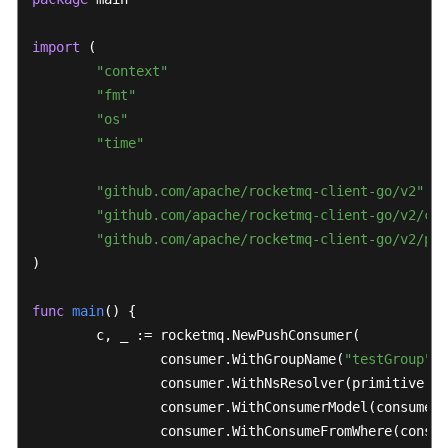
参
			fmt.Printf(
"send message err
考
		} 
else
 {

import
 (

			fmt.Printf(
"send message suc
"context"
SDK
		}

"fmt"
参
	}

考
"os"
	err = p.Shutdown()

"time"
if
 err != 
nil
 {

场
景
		fmt.Printf(
"shutdown producer error:
"github.com/apache/rocketmq-client-go/v2"
代
	}

"github.com/apache/rocketmq-client-go/v2/con
码
}
"github.com/apache/rocketmq-client-go/v2/pri
示
)

例
func
main
()
 {

常
	c, _ := rocketmq.NewPushConsumer(

见
		consumer.WithGroupName(
"testGroup"
),

问
		consumer.WithNsResolver(primitive.N
题
		consumer.WithConsumerModel(consumer.Clustering),

		consumer.WithConsumeFromWhere(consumer.ConsumeFromFirstOffset),

视