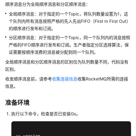
公
顺序消息分为全局顺序消息和分区顺序消息：
告
全局顺序消息：对于指定的一个Topic，将队列数量设置为1，这
个队列内所有消息按照严格的先入先出FIFO（First In First Out）
产
的顺序进行发布和订阅。
品
介
分区顺序消息：对于指定的一个Topic，同一个队列内的消息按照
绍
严格的FIFO顺序进行发布和订阅。生产者指定分区选择算法，保
证需要按顺序消费的消息被分配到同一个队列。
计
全局顺序消息和分区顺序消息的区别仅为队列数量不同，代码没有
费
区别。
说
明
收发顺序消息前，请参考
收集连接信息
收集RocketMQ所需的连接
信息。
快
速
准备环境
入
门
执行以下命令，检查是否已安装Go。
用
户