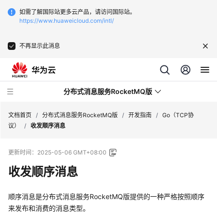
如需了解国际站更多云产品，请访问国际站。
https://www.huaweicloud.com/intl/
不再显示此消息
分布式消息服务RocketMQ版
文档首页
/
分布式消息服务RocketMQ版
/
开发指南
/
Go（TCP协
议）
/
收发顺序消息
最
更新时间：
2025-05-06 GMT+08:00
新
动
收发顺序消息
态
顺序消息是分布式消息服务RocketMQ版提供的一种严格按照顺序
服
来发布和消费的消息类型。
务