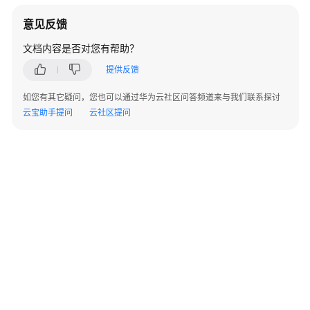
计
费
意见反馈
说
文档内容是否对您有帮助？
明
提供反馈
计
如您有其它疑问，您也可以通过华为云社区问答频道来与我们联系探讨
费
云宝助手提问
云社区提问
概
述
配
额
说
明
配
额
账
户