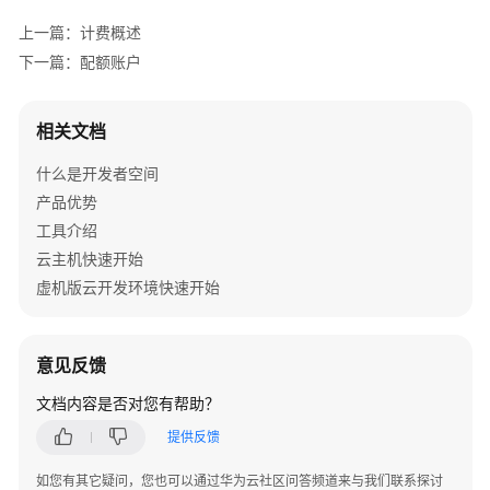
介
上一篇：计费概述
绍
下一篇：配额账户
快
速
相关文档
开
始
什么是开发者空间
产品优势
动
工具介绍
态
与
云主机快速开始
公
虚机版云开发环境快速开始
告
用
意见反馈
户
指
文档内容是否对您有帮助？
南
提供反馈
云
如您有其它疑问，您也可以通过华为云社区问答频道来与我们联系探讨