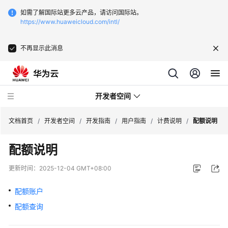
如需了解国际站更多云产品，请访问国际站。
https://www.huaweicloud.com/intl/
不再显示此消息
开发者空间
文档首页
/
开发者空间
/
开发指南
/
用户指南
/
计费说明
/
配额说明
配额说明
开
发
更新时间：
2025-12-04 GMT+08:00
指
南
配额账户
配额查询
空
间