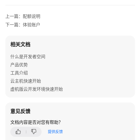
介
绍
上一篇：配额说明
快
下一篇：体验账户
速
开
相关文档
始
什么是开发者空间
动
产品优势
态
工具介绍
与
公
云主机快速开始
告
虚机版云开发环境快速开始
用
户
意见反馈
指
南
文档内容是否对您有帮助？
提供反馈
云