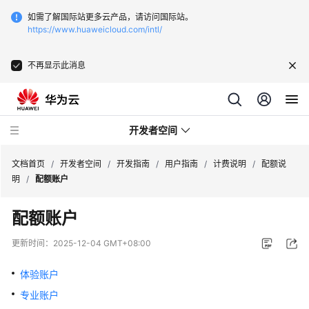
如需了解国际站更多云产品，请访问国际站。
https://www.huaweicloud.com/intl/
不再显示此消息
开发者空间
文档首页
/
开发者空间
/
开发指南
/
用户指南
/
计费说明
/
配额说
明
/
配额账户
开
配额账户
发
指
更新时间：
2025-12-04 GMT+08:00
南
体验账户
空
专业账户
间