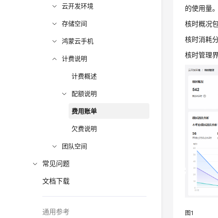
云开发环境
的使用量
存储空间
核时概况
核时消耗
鸿蒙云手机
核时管理界
计费说明
计费概述
配额说明
费用账单
欠费说明
团队空间
常见问题
文档下载
通用参考
图1