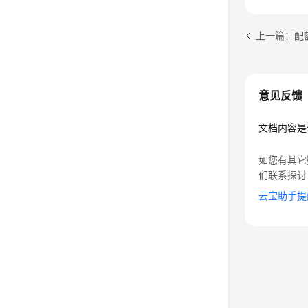
上一篇：配
意见反馈
文档内容是
如您有其它
们联系探讨
云宝助手提