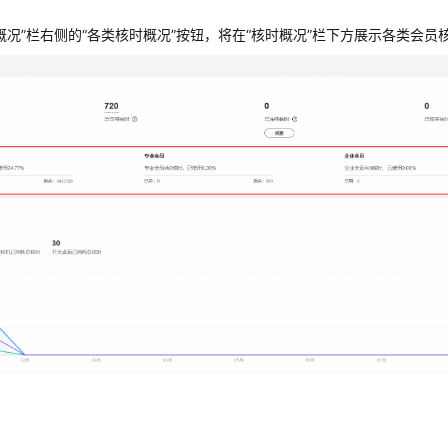
概况”栏右侧的“各类核时概况”按钮，将在“核时概况”栏下方展示各类会员核