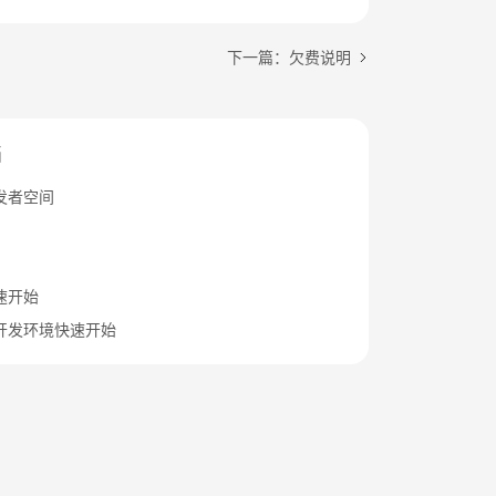
下一篇：欠费说明
档
发者空间
速开始
开发环境快速开始