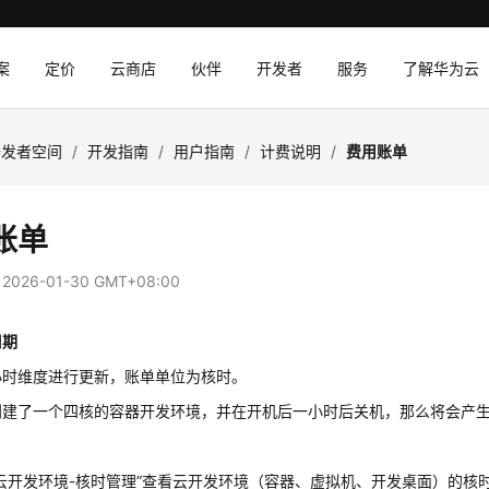
案
定价
云商店
伙伴
开发者
服务
了解华为云
开发者空间
/
开发指南
/
用户指南
/
计费说明
/
费用账单
账单
：
2026-01-30 GMT+08:00
周期
小时维度进行更新，账单单位为核时。
建了一个四核的容器开发环境，并在开机后一小时后关机，那么将会产生 4
云开发环境-核时管理
”查看云开发环境（容器、虚拟机、开发桌面）的核