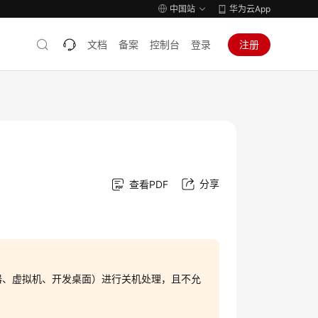
中国站
华为云App
文档
备案
控制台
登录
注册
分享
查看PDF
器、虚拟机、开发桌面）进行关机处理，且不允