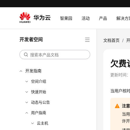
智果园
活动
产品
解决方
开发者空间
文档首页
/
欠费
开发指南
更新时间
空间介绍
当用户核时
快速开始
动态与公告
注
用户指南
当用
许
云主机