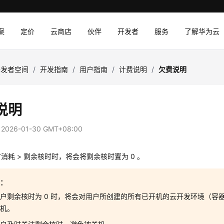
案
定价
云商店
伙伴
开发者
服务
了解华为云
开发者空间
/
开发指南
/
用户指南
/
计费说明
/
欠费说明
说明
：
2026-01-30 GMT+08:00
消耗 > 剩余核时时，将会将剩余核时置为 0 。
意：
户剩余核时为 0 时，将会对用户所创建的所有已开机的云开发环境（容
开机。