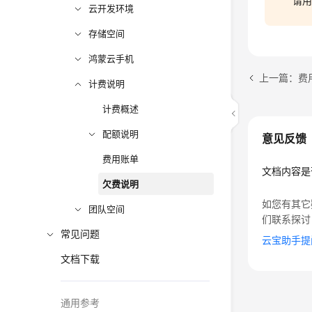
请
云开发环境
存储空间
鸿蒙云手机
上一篇：费
计费说明
计费概述
配额说明
意见反馈
费用账单
文档内容是
欠费说明
如您有其它
团队空间
们联系探讨
常见问题
云宝助手提
文档下载
通用参考