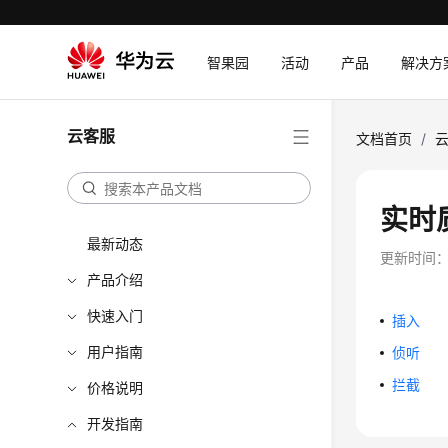
智果园
活动
产品
解决方
云客服
文档首页
/
实时
最新动态
更新时间
产品介绍
快速入门
插入
用户指南
侦听
拦截
价格说明
开发指南