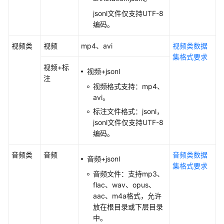
算
jsonl文件仅支持UTF-8
力
编码。
资
源
视频类
视频
mp4、avi
视频类数据
管
集格式要求
理
视频+标
视频+jsonl
注
视频格式支持：mp4、
权
avi。
限
管
标注文件格式：jsonl，
理
jsonl文件仅支持UTF-8
编码。
最
佳
音频类
音频
音频类数据
音频+jsonl
实
集格式要求
音频文件：支持mp3、
践
flac、wav、opus、
aac、m4a格式，允许
API
放在根目录或下层目录
参
中。
考