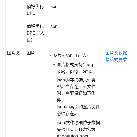
推
偏好优化
jsonl
理
DPO
部
署
偏好优化
jsonl
DPO（人
模
设）
型
图片类
图片
图片类数据
评
图片+jsonl（可选）
集格式要求
测
图片格式支持：jpg、
jpeg、png、bmp。
模
jsonl为非必选文件类
型
型。当存在jsonl文件
调
时，需要保证如下条
用
件：
jsonl中索引的图片文件
镜
必须存在。
像
管
jsonl文件必须位于数据
理
集根目录，且命名为
annotation.jsonl。