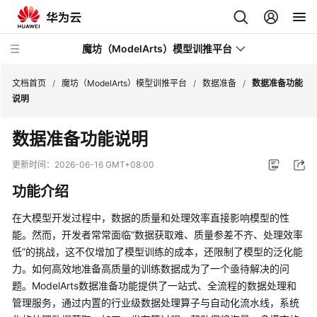
魔坊（ModelArts）模型训推平台
文档首页
/
魔坊（ModelArts）模型训推平台
/
数据准备
/
数据准备功能
说明
最
数据准备功能说明
新
动
更新时间：
2026-06-16 GMT+08:00
态
功能介绍
服
在大模型开发过程中，数据的质量和处理效率直接影响模型的性
务
能。然而，开发者常常面临“数据获取难、质量参差不齐、处理效率
公
低”的挑战，这不仅增加了模型训练的成本，还限制了模型的泛化能
告
力。如何高效地准备高质量的训练数据成为了一个亟待解决的问
题。ModelArts数据准备功能提供了一站式、全流程的数据处理和
产
品
管理服务，通过内置的行业级数据处理算子与自动化流水线，系统