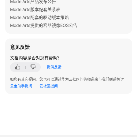
ModelArts产品发布公告
除
ModelArts版本配套关系表
ModelArts配套的驱动版本策略
视
ModelArts提供的容器镜像EOS公告
频
帮
助
意见反馈
AI
文档内容是否对您有帮助？
Gallery
提供反馈
更
如您有其它疑问，您也可以通过华为云社区问答频道来与我们联系探讨
多
云宝助手提问
云社区提问
文
档
文
档
下
载