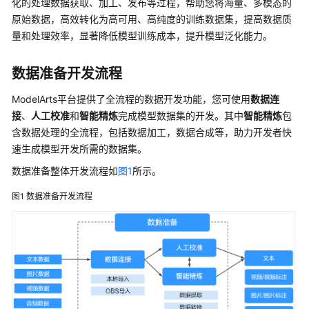
介
化的处理数据获取、加工、发布等过程，帮助您将海量、多模态的
绍
原始数据，高效转化为高可用、高纯度的训练数据集，提高数据质
量和处理效率，显著降低模型训练成本，提升模型泛化能力。
计
费
数据准备开发流程
说
明
ModelArts平台提供了全流程的数据开发功能，您可使用
数据连
接
、
人工校准
和
智能精炼
完成模型数据集的开发。其中
智能精炼
包
快
含数据处理的全流程，包括数据加工，数据合成等，助力开发者快
速
速生成模型开发所需的数据集。
入
门
数据准备整体开发流程如
图1
所示。
图1
数据准备开发流程
数
据
准
备
数
据