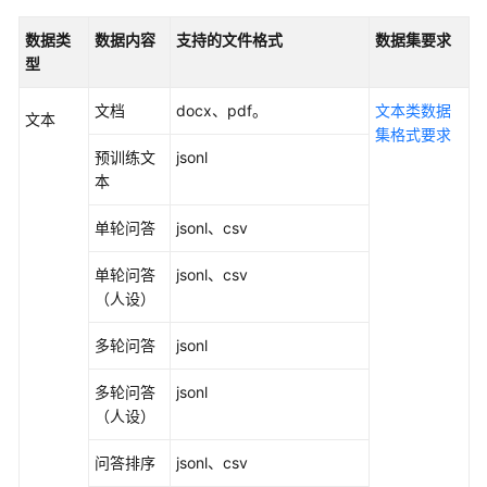
务
数据类
数据内容
支持的文件格式
数据集要求
型
数
据
文档
docx、pdf。
文本类数据
准
文本
集格式要求
备
预训练文
jsonl
错
本
误
码
单轮问答
jsonl、csv
模
单轮问答
jsonl、csv
型
（人设）
开
发
多轮问答
jsonl
模
多轮问答
jsonl
型
（人设）
训
练
问答排序
jsonl、csv