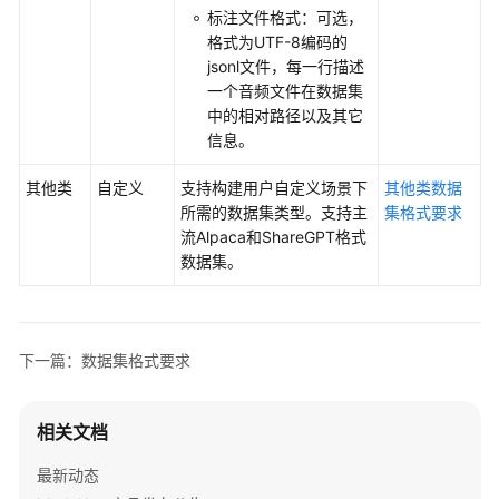
标注文件格式：可选，
格式为UTF-8编码的
SDK
jsonl文件，每一行描述
参
一个音频文件在数据集
考
中的相对路径以及其它
信息。
场
景
其他类
自定义
支持构建用户自定义场景下
其他类数据
代
所需的数据集类型。支持主
集格式要求
码
流Alpaca和ShareGPT格式
示
数据集。
例
常
见
下一篇：数据集格式要求
问
题
相关文档
故
障
最新动态
排