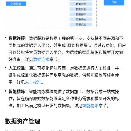
准
备
功
能
说
明
数据连接
：数据获取是数据工程的第一步，支持将不同来源和不
同格式的数据导入平台，并生成“原始数据集”。通过该功能，用户
数
可以轻松将大量数据导入平台，为后续的智能精炼和模型开发做
据
集
好准备。详见
数据连接
章节。
格
人工校准
：通过可视化标注界面，对数据集进行人工校准，并一
式
键生成标准化数据集并同步至我的数据，供智能精炼等任务使
要
用。详见
人工校准
。
求
智能精炼
：智能精炼模块提供了数据加工、数据合成一站式操
数
作，旨在确保原始数据能够满足各种业务需求和模型开发的标
据
准，加工出满足模型开发的数据集，详见
智能精炼
章节。
连
接
数据资产管理
数