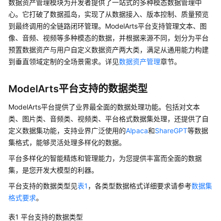
数据资产管理模块为开发者提供了一站式的多种模态数据管理中
据
心。它打破了数据孤岛，实现了从数据接入、版本控制、质量预览
精
到最终调用的全链路闭环管理。ModelArts平台支持管理文本、图
炼
像、音频、视频等多种模态的数据，并根据来源不同，划分为平台
预置数据资产与用户自定义数据资产两大类，满足从通用能力构建
数
到垂直领域定制的全场景需求。详见
数据资产管理
章节。
据
资
ModelArts平台支持的数据类型
产
管
ModelArts平台提供了业界最全面的数据处理功能。包括对文本
理
类、图片类、音频类、视频类、平台格式数据集处理，还提供了自
定义数据集功能，支持业界广泛使用的
Alpaca
和
ShareGPT
等数据
使
集格式，能够灵活处理多样化的数据。
用
CTS
平台多样化的智能精炼和管理能力，为您提供丰富而全面的数据
审
集，是您开发大模型的利器。
计
平台支持的数据类型见
表1
，各类型数据格式详细要求请参考
数据集
ModelArts
数
格式要求
。
据
表1
平台支持的数据类型
服