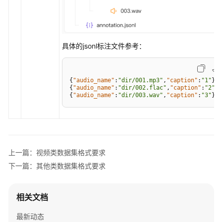
准
备
功
能
说
具体的jsonl标注文件参考：
明
数
{
"audio_name"
:
"dir/001.mp3"
,
"caption"
:
"1"
}
{
"audio_name"
:
"dir/002.flac"
,
"caption"
:
"2"
}
据
{
"audio_name"
:
"dir/003.wav"
,
"caption"
:
"3"
}
集
格
式
要
求
上一篇：视频类数据集格式要求
下一篇：其他类数据集格式要求
文
本
类
相关文档
数
据
最新动态
集