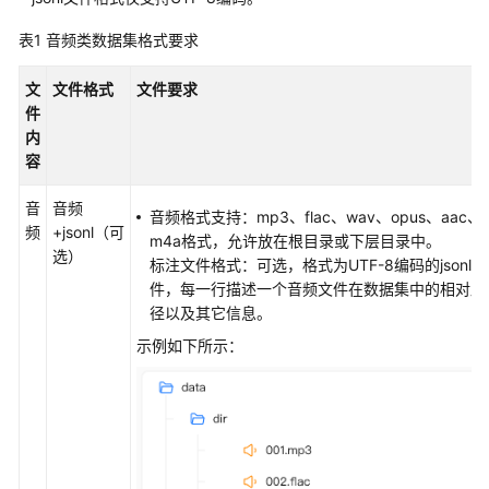
介
绍
表1
音频类数据集格式要求
计
文
文件格式
文件要求
费
件
说
内
明
容
快
音
音频
音频格式支持：mp3、flac、wav、opus、aac、
速
频
+jsonl（可
m4a格式，允许放在根目录或下层目录中。
入
选）
标注文件格式：可选，格式为UTF-8编码的jsonl文
门
件，每一行描述一个音频文件在数据集中的相对路
径以及其它信息。
数
据
示例如下所示：
准
备
数
据