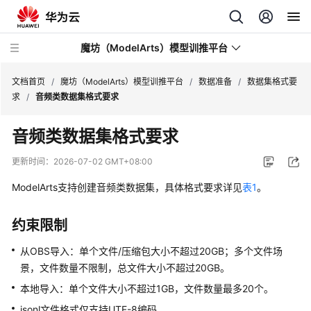
魔坊（ModelArts）模型训推平台
文档首页
/
魔坊（ModelArts）模型训推平台
/
数据准备
/
数据集格式要
求
/
音频类数据集格式要求
最
音频类数据集格式要求
新
动
更新时间：
2026-07-02 GMT+08:00
态
ModelArts支持创建音频类数据集，具体格式要求详见
表1
。
服
务
约束限制
公
告
从OBS导入：单个文件/压缩包大小不超过20GB；多个文件场
景，文件数量不限制，总文件大小不超过20GB。
产
本地导入：单个文件大小不超过1GB，文件数量最多20个。
品
jsonl文件格式仅支持UTF-8编码。