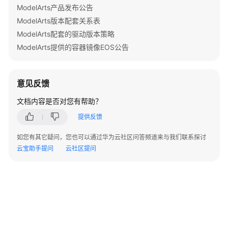
ModelArts产品发布公告
格
ModelArts版本配套关系表
式
要
ModelArts配套的驱动版本策略
求
ModelArts提供的容器镜像EOS公告
图
片
意见反馈
类
数
文档内容是否对您有帮助？
据
提供反馈
集
格
如您有其它疑问，您也可以通过华为云社区问答频道来与我们联系探讨
式
云宝助手提问
云社区提问
要
求
视
频
类
数