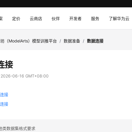
案
定价
云商店
伙伴
开发者
服务
了解华为云
坊（ModelArts）模型训推平台
/
数据准备
/
数据连接
连接
：
2026-06-16 GMT+08:00
据连接
据连接
他类数据集格式要求