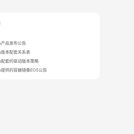
档
rts产品发布公告
rts版本配套关系表
Arts配套的驱动版本策略
rts提供的容器镜像EOS公告