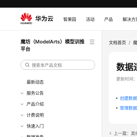
智果园
活动
产品
解决方
魔坊（ModelArts）模型训推
文档首页
/
魔
平台
数据
更新时间
最新动态
服务公告
创建数
产品介绍
管理数
计费说明
快速入门
上一篇：其
数据准备