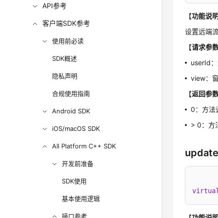
API参考
【
功能说
客户端SDK参考
设置远端
使用前必读
【
请求参
SDK概述
user
隐私声明
view
合规使用指南
【
返回参
0：方法
Android SDK
> 0：
iOS/macOS SDK
All Platform C++ SDK
updat
开发前准备
SDK使用
virtua
基本使用逻辑
接口参考
【
功能说