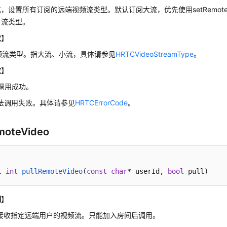
，设置所有订阅的远端视频流类型。默认订阅大流，优先使用setRemoteVide
户流类型。
数
】
视频流类型。指大流、小流，具体请参见
HRTCVideoStreamType
。
数
】
调用成功。
方法调用失败。具体请参见
HRTCErrorCode
。
moteVideo
l
int
pullRemoteVideo
(
const
char
* userId, 
bool
 pull)
明
】
闭接收指定远端用户的视频流。只能加入房间后调用。