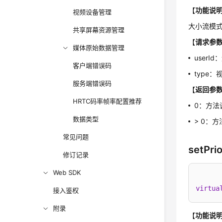
【
功能说
视频设备管理
大小流模
共享屏幕资源管理
【
请求参
媒体原始数据管理
user
客户端错误码
type
服务端错误码
【
返回参
HRTC码率帧率配置推荐
0：方法
数据类型
> 0：
常见问题
setPri
修订记录
Web SDK
virtua
接入鉴权
附录
【
功能说