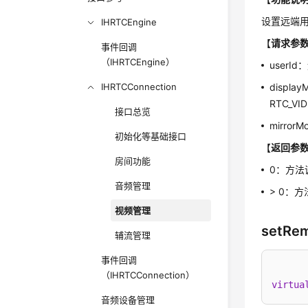
设置远端
IHRTCEngine
【
请求参
事件回调
（IHRTCEngine）
user
IHRTCConnection
displ
RTC_V
接口总览
mirro
初始化等基础接口
【
返回参
房间功能
0：方法
音频管理
> 0：
视频管理
setRe
辅流管理
事件回调
（IHRTCConnection）
virtua
音频设备管理