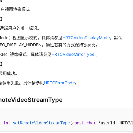
用户视图渲染模式。
数
】
Id：远端用户的唯一标识。
ayMode：视图显示模式。具体请参见
HRTCVideoDisplayMode
，默认
IDEO_DISPLAY_HIDDEN，通过裁剪的方式保持宽高比。
rMode：镜像模式。具体请参见
HRTCVideoMirrorType
。
数
】
调用成功。
方法调用失败。具体请参见
HRTCErrorCode
。
moteVideoStreamType
l
int
setRemoteVideoStreamType
(
const
char
 *userId, HRTCV