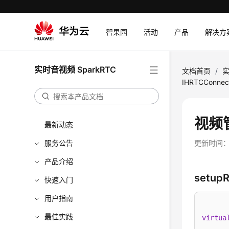
智果园
活动
产品
解决方
实时音视频 SparkRTC
文档首页
/
实
IHRTCConnec
视频
最新动态
服务公告
更新时间
产品介绍
setup
快速入门
用户指南
最佳实践
virtua