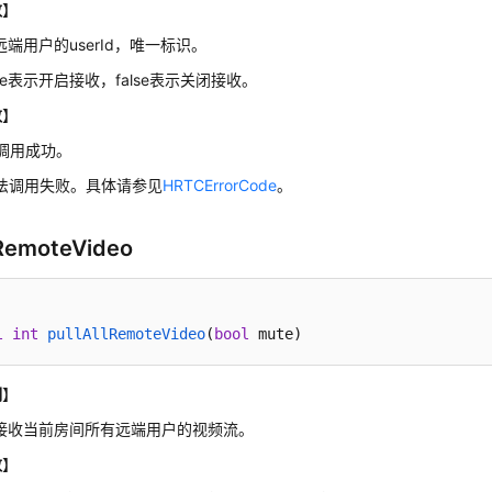
数
】
d: 远端用户的userId，唯一标识。
true表示开启接收，false表示关闭接收。
数
】
调用成功。
方法调用失败。具体请参见
HRTCErrorCode
。
lRemoteVideo
l
int
pullAllRemoteVideo
(
bool
 mute)
明
】
闭接收当前房间所有远端用户的视频流。
数
】