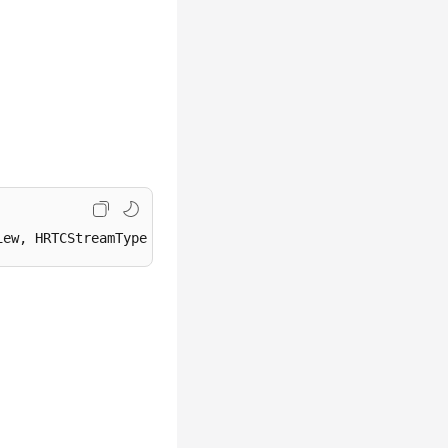
iew, HRTCStreamType streamType, 
bool
 disableAdjustRes)