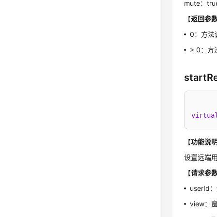
mute：t
【
返回参
0：方法
> 0：
start
virtua
【
功能说
设置远端
【
请求参
user
view