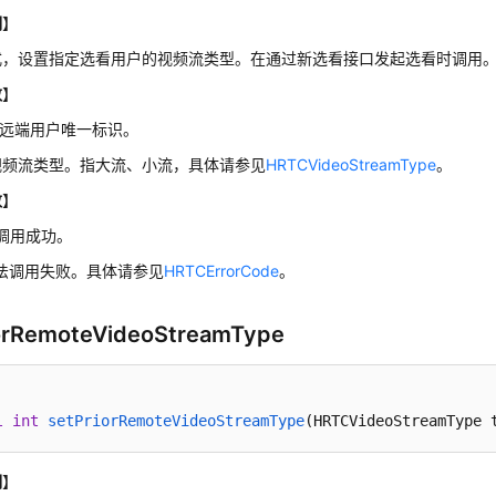
明
】
式，设置指定选看用户的视频流类型。在通过新选看接口发起选看时调用
数
】
Id：远端用户唯一标识。
：视频流类型。指大流、小流，具体请参见
HRTCVideoStreamType
。
数
】
调用成功。
方法调用失败。具体请参见
HRTCErrorCode
。
orRemoteVideoStreamType
l
int
setPriorRemoteVideoStreamType
(HRTCVideoStreamType 
明
】