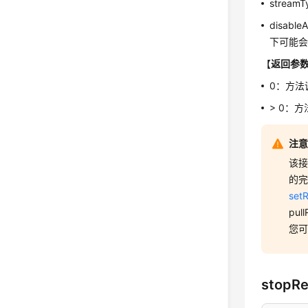
strea
disa
下可能
【
返回参
0：方法
> 0：
注
该接
的
set
pu
您
stopR