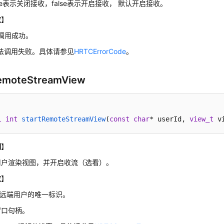
rue表示关闭接收，false表示开启接收， 默认开启接收。
数
】
调用成功。
方法调用失败。具体请参见
HRTCErrorCode
。
RemoteStreamView
l
int
startRemoteStreamView
(
const
char
* userId, 
view_t
 v
明
】
用户渲染视图，并开启收流（选看）。
数
】
Id：远端用户的唯一标识。
：窗口句柄。