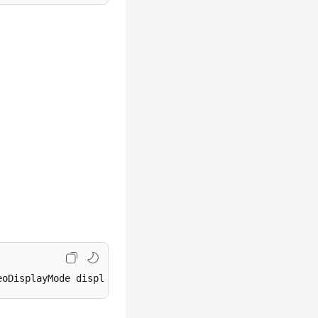
eoDisplayMode displayMode, HRTCVideoMirrorType mirrorMod