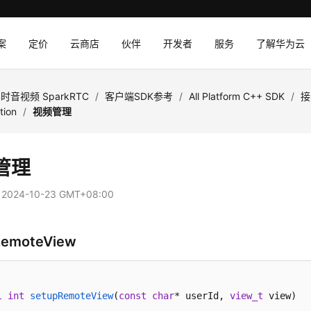
案
定价
云商店
伙伴
开发者
服务
了解华为云
时音视频 SparkRTC
/
客户端SDK参考
/
All Platform C++ SDK
/
接
tion
/
视频管理
管理
：
2024-10-23 GMT+08:00
RemoteView
l
int
setupRemoteView
(
const
char
* userId, 
view_t
 view)