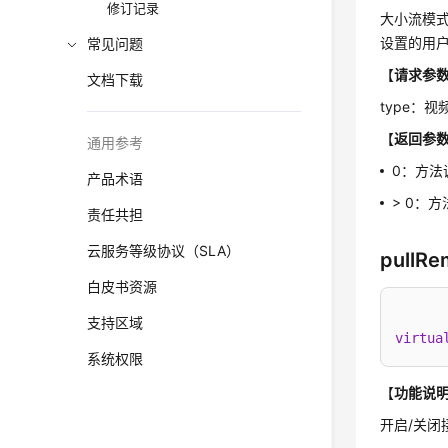
修订记录
大小流模式
设置的用
常见问题
【
请求参
文档下载
type：
【
返回参
通用参考
0：方法
产品术语
> 0：
责任共担
云服务等级协议（SLA）
pullRe
白皮书资源
支持区域
virtua
系统权限
【
功能说
开启/关