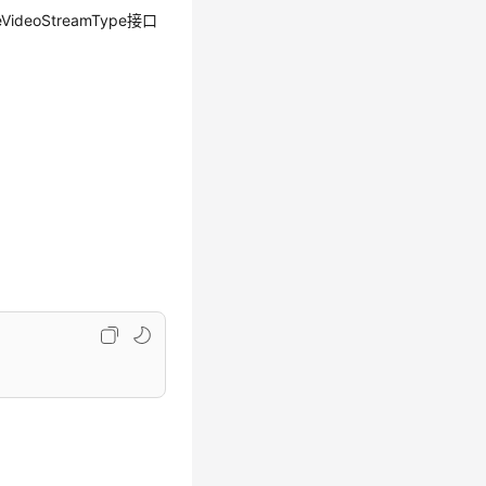
oStreamType接口