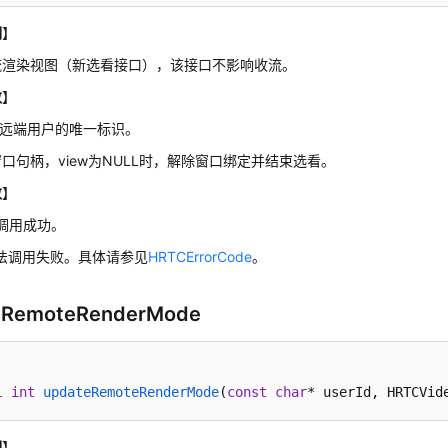
明
】
流渲染视图（新选看接口），该接口不影响收流。
数
】
Id：远端用户的唯一标识。
：窗口句柄，view为NULL时，解除窗口绑定并结束选看。
数
】
调用成功。
方法调用失败。具体请参见
HRTCErrorCode
。
eRemoteRenderMode
l
int
updateRemoteRenderMode
(
const
char
* userId, HRTCVid
明
】