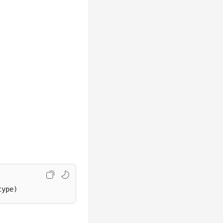
。
type)