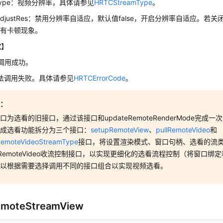
mType：视频分辨率，具体请参见
HRTCStreamType
。
bleAdjustRes：禁用分辨率自适应，默认值false，开启分辨率自适应。
会有卡顿现象。
数
】
调用成功。
方法调用失败。具体请参见
HRTCErrorCode
。
意：
口为选看的旧接口，通过该接口和updateRemoteRenderMode完成
完成选看功能拆分为三个接口：
setupRemoteView
、
pullRemoteVideo
和
RemoteVideoStreamType
接口，将设置渲染模式、窗口句柄、选看的流
llRemoteVideo收流控制接口，以实现更细化的选看流程控制（将窗口
可以根据需要选择调用不同的接口组合以实现视频选看。
emoteStreamView