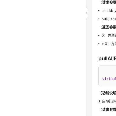
【
请求参
userI
pull：
【
返回参
0：方法
> 0：
pullAl
virtua
【
功能说
开启/关
【
请求参