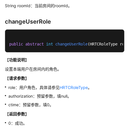
回
String roomId：当前房间的roomId。
调
（IHRTCEngineEventHandler）
changeUserRole
HRTCConnection
接
public
abstract
int
changeUserRole
(
HRTCRoleType role
口
总
览
【
功能说明
】
设置本端用户在房间内的角色。
初
【
请求参数
】
始
化
role：用户角色，具体请参见
HRTCRoleType
。
等
authorization：预留参数，填null。
基
础
ctime：预留参数，填0。
接
【
返回参数
】
口
0：成功。