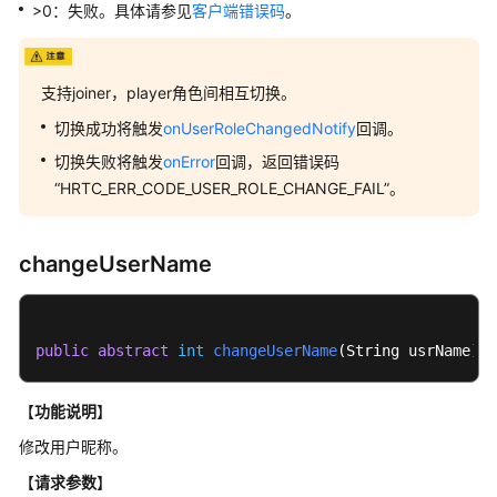
房
>0：失败。具体请参见
客户端错误码
。
间
功
能
支持joiner，player角色间相互切换。
音
切换成功将触发
onUserRoleChangedNotify
回调。
频
切换失败将触发
onError
回调，返回错误码
管
“HRTC_ERR_CODE_USER_ROLE_CHANGE_FAIL”
。
理
视
changeUserName
频
管
理
public
abstract
int
changeUserName
(
String usrName
)
;
辅
流
【
功能说明
】
管
修改用户昵称。
理
【
请求参数
】