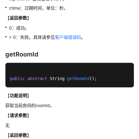
SDK
使
ctime：过期时间，单位：秒。
用
【
返回参数
】
0：成功。
基
本
> 0：失败。具体请参见
客户端错误码
。
使
用
getRoomId
逻
辑
接
public
abstract
 String 
getRoomId
()
;
口
参
【
功能说明
】
考
获取当前房间的roomId。
HRtcEngine
【
请求参数
】
无
事
件
【
返回参数
】