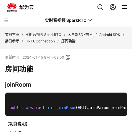
实时音视频 SparkRTC
文档首页
/
实时音视频 SparkRTC
/
客户端SDK参考
/
Android SDK
/
接口参考
/
HRTCConnection
/
房间功能
最
更新时间：
2024-01-15 GMT+08:00
新
动
房间功能
态
joinRoom
服
务
公
告
public
abstract
int
joinRoom
(
HRTCJoinParam joinParam
产
【
功能说明
】
品