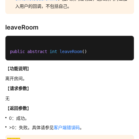
考
入用户的回调，不包括自己。
客
户
leaveRoom
端
SDK
参
考
public
abstract
int
leaveRoom
()
使
【
功能说明
】
用
前
离开房间。
必
【
请求参数
】
读
无
SDK
【
返回参数
】
概
0：成功。
述
>0：失败。具体请参见
客户端错误码
。
隐