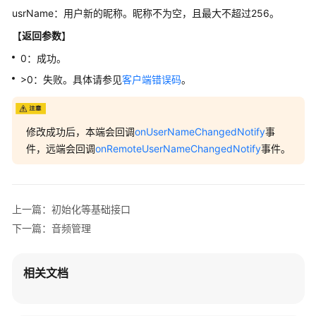
自
usrName：用户新的昵称。昵称不为空，且最大不超过256。
定
义
【
返回参数
】
渲
0：成功。
染
>0：失败。具体请参见
客户端错误码
。
事
件
回
修改成功后，本端会回调
onUserNameChangedNotify
事
调
件，远端会回调
onRemoteUserNameChangedNotify
事件。
(IHRTCConnectionEventHandler)
客
户
上一篇：初始化等基础接口
端
下一篇：音频管理
错
误
码
相关文档
服
务