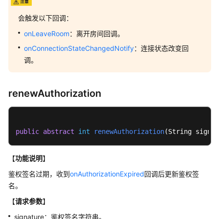
私
声
会触发以下回调：
明
onLeaveRoom
：离开房间回调。
合
onConnectionStateChangedNotify
：连接状态改变回
规
调。
使
用
指
renewAuthorization
南
Android
public
SDK
abstract
int
renewAuthorization
(
String signat
开
【
功能说明
】
发
鉴权签名过期，收到
onAuthorizationExpired
回调后更新鉴权签
前
名。
准
备
【
请求参数
】
signature：鉴权签名字符串。