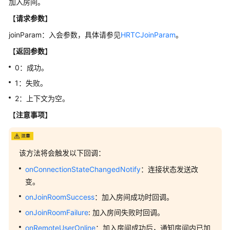
介
加入房间。
绍
【
请求参数
】
joinParam：入会参数，具体请参见
HRTCJoinParam
。
快
速
【
返回参数
】
入
0：成功。
门
1：失败。
用
2：上下文为空。
户
【
注意事项
】
指
南
最
该方法将会触发以下回调：
佳
onConnectionStateChangedNotify
：连接状态发送改
实
变。
践
onJoinRoomSuccess
：加入房间成功时回调。
API
onJoinRoomFailure
: 加入房间失败时回调。
参
onRemoteUserOnline
：加入房间成功后，通知房间内已加