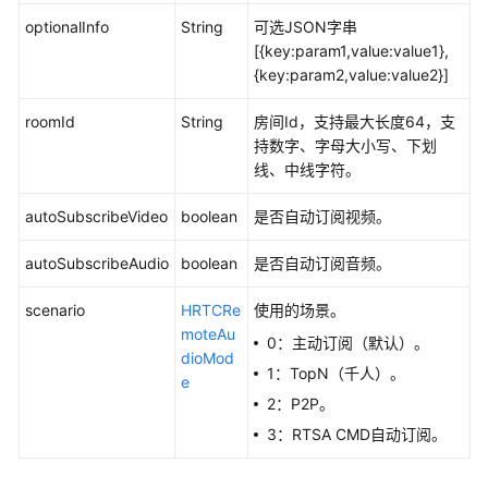
optionalInfo
String
可选JSON字串
[{key:param1,value:value1},
{key:param2,value:value2}]
roomId
String
房间Id，支持最大长度64，支
持数字、字母大小写、下划
线、中线字符。
autoSubscribeVideo
boolean
是否自动订阅视频。
autoSubscribeAudio
boolean
是否自动订阅音频。
scenario
HRTCRe
使用的场景。
moteAu
0：主动订阅（默认）。
dioMod
1：TopN（千人）。
e
2：P2P。
3：RTSA CMD自动订阅。