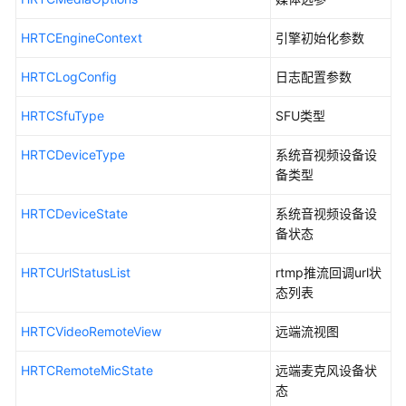
见
HRTCEngineContext
引擎初始化参数
问
题
HRTCLogConfig
日志配置参数
修
HRTCSfuType
SFU类型
订
记
HRTCDeviceType
系统音视频设备设
录
备类型
iOS/macOS
HRTCDeviceState
系统音视频设备设
SDK
备状态
All
HRTCUrlStatusList
rtmp推流回调url状
Platform
态列表
C++
SDK
HRTCVideoRemoteView
远端流视图
Web
HRTCRemoteMicState
远端麦克风设备状
SDK
态