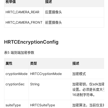
枚举值
描述
服
务
HRTC_CAMERA_REAR
后置摄像头
等
级
HRTC_CAMERA_FRONT
前置摄像头
协
议
（SLA）
HRTCEncryptionConfig
白
表5
皮
端到端加密参数
书
资
属性
类型
描述
源
cryptionMode
HRTCCryptionMode
加密模式
支
cryptionSec
String
加密密钥，仅sdk加密
持
设置。必须是长度大于等
区
16进制字符串。
域
suiteType
HRTCSuiteType
加密算法，当前仅支持
系