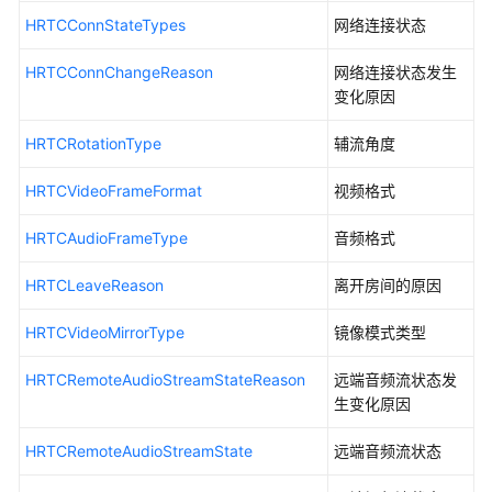
私
HRTCConnStateTypes
网络连接状态
声
明
HRTCConnChangeReason
网络连接状态发生
变化原因
合
规
HRTCRotationType
辅流角度
使
用
HRTCVideoFrameFormat
视频格式
指
南
HRTCAudioFrameType
音频格式
Android
HRTCLeaveReason
离开房间的原因
SDK
HRTCVideoMirrorType
镜像模式类型
开
发
HRTCRemoteAudioStreamStateReason
远端音频流状态发
前
生变化原因
准
备
HRTCRemoteAudioStreamState
远端音频流状态