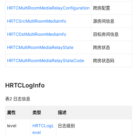
接
HRTCMultiRoomMediaRelayConfiguration
跨房配置
入
鉴
HRTCSrcMultiRoomMediaInfo
源房间信息
权
HRTCDstMultiRoomMediaInfo
目标房间信息
附
HRTCMultiRoomMediaRelayState
跨房状态
录
HRTCMultiRoomMediaRelayStateCode
跨房状态码
修
订
记
录
HRTCLogInfo
常
表2
日志信息
见
问
属性
类型
描述
题
level
HRTCLogL
日志级别
文
evel