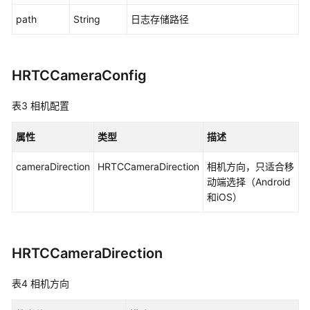
档
下
path
String
日志存储路径
载
HRTCCameraConfig
通
用
参
表3
相机配置
考
属性
类型
描述
产
cameraDirection
HRTCCameraDirection
相机方向，只适合移
品
动端选择（Android
术
和iOS）
语
责
任
HRTCCameraDirection
共
担
表4
相机方向
云