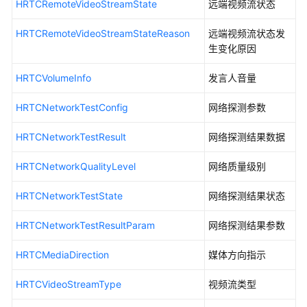
SDK
HRTCRemoteVideoStreamState
远端视频流状态
使
用
HRTCRemoteVideoStreamStateReason
远端视频流状态发
生变化原因
基
HRTCVolumeInfo
本
发言人音量
使
HRTCNetworkTestConfig
网络探测参数
用
逻
HRTCNetworkTestResult
网络探测结果数据
辑
HRTCNetworkQualityLevel
网络质量级别
接
口
HRTCNetworkTestState
网络探测结果状态
参
考
HRTCNetworkTestResultParam
网络探测结果参数
HRtcEngine
HRTCMediaDirection
媒体方向指示
事
HRTCVideoStreamType
视频流类型
件