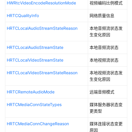
回
HWRtcVideoEncodeResolutionMode
视频编码比例模式
调
（IHRTCEngineEventHandler）
HRTCQualityInfo
网络质量信息
HRTCConnection
HRTCLocalAudioStreamStateReason
本地音频流状态发
生变化原因
事
件
HRTCLocalAudioStreamState
本地音频流状态
回
HRTCLocalVideoStreamState
调
本地视频流状态
(IHRTCConnectionEventHandler)
HRTCLocalVideoStreamStateReason
本地视频流状态发
生变化原因
客
户
HRTCRemoteAudioMode
远端音频模式
端
错
HRTCMediaConnStateTypes
媒体服务器状态变
误
更类型
码
HRTCMediaConnChangeReason
媒体连接状态变更
服
原因