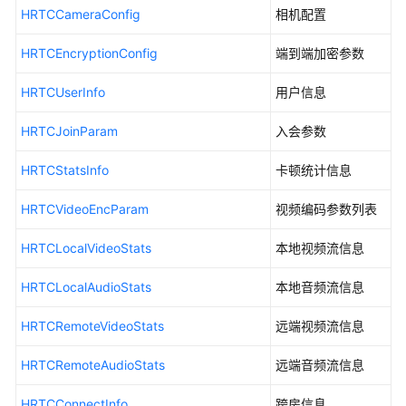
介
HRTCCameraConfig
相机配置
绍
HRTCEncryptionConfig
端到端加密参数
快
速
HRTCUserInfo
用户信息
入
门
HRTCJoinParam
入会参数
用
HRTCStatsInfo
卡顿统计信息
户
指
HRTCVideoEncParam
视频编码参数列表
南
HRTCLocalVideoStats
本地视频流信息
最
佳
HRTCLocalAudioStats
本地音频流信息
实
践
HRTCRemoteVideoStats
远端视频流信息
HRTCRemoteAudioStats
远端音频流信息
API
参
HRTCConnectInfo
跨房信息