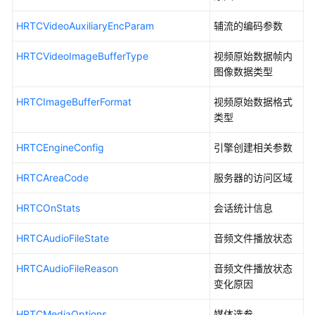
务
端
HRTCVideoAuxiliaryEncParam
辅流的编码参数
错
误
HRTCVideoImageBufferType
视频原始数据帧内
码
图像数据类型
数
HRTCImageBufferFormat
视频原始数据格式
据
类型
类
型
HRTCEngineConfig
引擎创建相关参数
媒
HRTCAreaCode
服务器的访问区域
体
原
HRTCOnStats
会话统计信息
始
数
HRTCAudioFileState
音频文件播放状态
据
管
HRTCAudioFileReason
音频文件播放状态
理
变化原因
HRTCMediaOptions
媒体选参
常