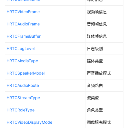
考
HRTCVideoFrame
视频帧信息
客
户
HRTCAudioFrame
音频帧信息
端
SDK
HRTCFrameBuffer
媒体帧信息
参
考
HRTCLogLevel
日志级别
使
HRTCMediaType
媒体类型
用
前
HRTCSpeakerModel
声音播放模式
必
读
HRTCAudioRoute
音频路由
SDK
HRTCStreamType
流类型
概
述
HRTCRoleType
角色类型
HRTCVideoDisplayMode
隐
图像填充模式