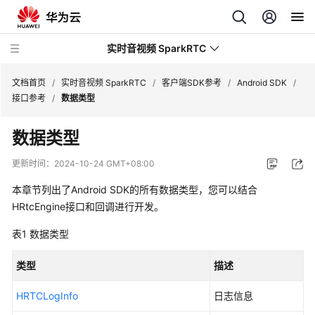
实时音视频 SparkRTC
文档首页
/
实时音视频 SparkRTC
/
客户端SDK参考
/
Android SDK
/
接口参考
/
数据类型
最
数据类型
新
动
更新时间：
2024-10-24 GMT+08:00
态
本章节列出了Android SDK的所有数据类型，您可以结合
服
HRtcEngine接口和回调进行开发。
务
表1
数据类型
公
告
类型
描述
产
HRTCLogInfo
日志信息
品