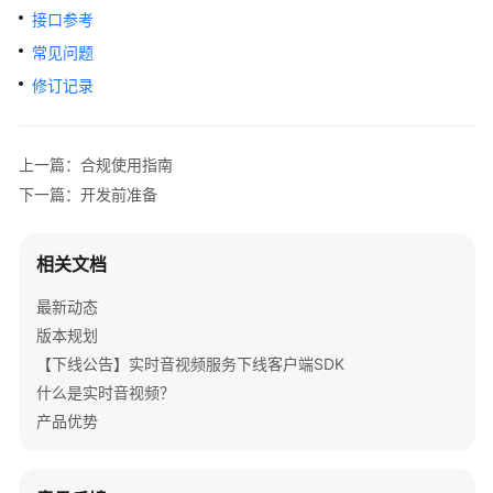
公
接口参考
告
常见问题
产
修订记录
品
介
绍
上一篇：合规使用指南
下一篇：开发前准备
快
速
入
相关文档
门
最新动态
用
版本规划
户
【下线公告】实时音视频服务下线客户端SDK
指
什么是实时音视频？
南
产品优势
最
佳