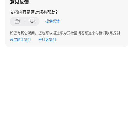
意见反馈
实
践
文档内容是否对您有帮助？
提供反馈
API
参
如您有其它疑问，您也可以通过华为云社区问答频道来与我们联系探讨
考
云宝助手提问
云社区提问
客
户
端
SDK
参
考
使
用
前
必
读
©2026 Huaweicloud.com 版权所有
黔ICP备20004760号-14
苏B2-20130048号
A2.B1.B2-20070312