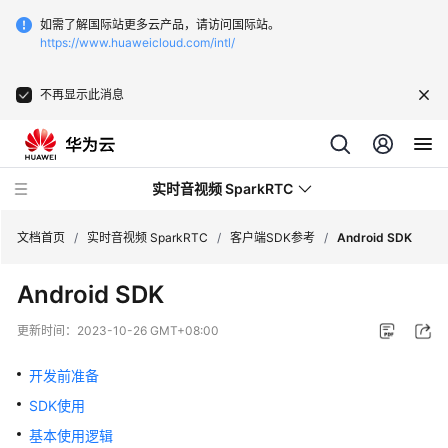
如需了解国际站更多云产品，请访问国际站。
https://www.huaweicloud.com/intl/
不再显示此消息
实时音视频 SparkRTC
文档首页
/
实时音视频 SparkRTC
/
客户端SDK参考
/
Android SDK
Android SDK
最
新
更新时间：
2023-10-26 GMT+08:00
动
态
开发前准备
SDK使用
服
务
基本使用逻辑