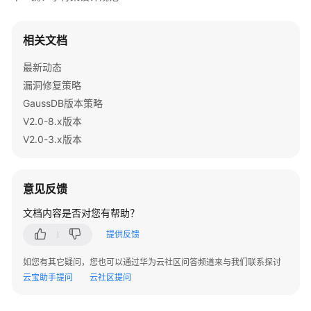
指
南
（集
相关文档
中
式
最新动态
_V2.0-
漏洞修复策略
10.x）
GaussDB版本策略
V2.0-8.x版本
开
V2.0-3.x版本
发
指
南
意见反馈
（分
布
文档内容是否对您有帮助？
式
提供反馈
_V2.0-
8.x）
如您有其它疑问，您也可以通过华为云社区问答频道来与我们联系探讨
云宝助手提问
云社区提问
开
发