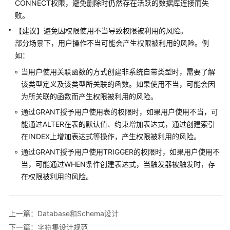
CONNECT权限，避免删除时仍然存在活跃的数据库连接而失
指
败。
南
【建议】避免因权限使用不当导致权限被利用的风险。
开
部分场景下，用户操作不当可能会产生权限被利用的风险。例
发
如：
指
当用户使用关联函数的方式创建非系统自带类型时，需要了解
南
该类型定义及该类型所关联的函数。如果使用不当，可能会因
为所关联的函数而产生权限被利用的风险。
开
发
通过GRANT授予用户使用表的权限时，如果用户使用不当，可
指
能通过ALTER在表的默认值、约束增加表达式，通过创建索引
南
在INDEX上增加表达式等操作，产生权限被利用的风险。
（分
通过GRANT授予用户使用TRIGGER的权限时，如果用户使用不
布
当，可能通过WHEN条件创建表达式，当触发器被触发时，存
式
在权限被利用的风险。
_V2.0-
10.x）
开
上一篇：Database和Schema设计
发
下一篇：字符集设计规范