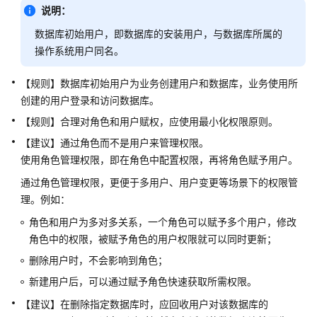
公
说明：
告
数据库初始用户，即数据库的安装用户，与数据库所属的
操作系统用户同名。
产
品
【规则】数据库初始用户为业务创建用户和数据库，业务使用所
介
创建的用户登录和访问数据库。
绍
【规则】合理对角色和用户赋权，应使用最小化权限原则。
计
【建议】通过角色而不是用户来管理权限。
费
使用角色管理权限，即在角色中配置权限，再将角色赋予用户。
说
明
通过角色管理权限，更便于多用户、用户变更等场景下的权限管
理。例如：
快
角色和用户为多对多关系，一个角色可以赋予多个用户，修改
速
角色中的权限，被赋予角色的用户权限就可以同时更新；
入
门
删除用户时，不会影响到角色；
新建用户后，可以通过赋予角色快速获取所需权限。
用
【建议】在删除指定数据库时，应回收用户对该数据库的
户