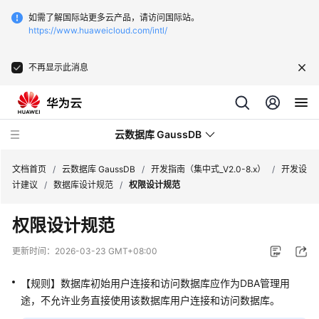
如需了解国际站更多云产品，请访问国际站。
https://www.huaweicloud.com/intl/
不再显示此消息
云数据库 GaussDB
文档首页
/
云数据库 GaussDB
/
开发指南（集中式_V2.0-8.x）
/
开发设
计建议
/
数据库设计规范
/
权限设计规范
最
权限设计规范
新
动
更新时间：
2026-03-23 GMT+08:00
态
【规则】数据库初始用户连接和访问数据库应作为DBA管理用
服
途，不允许业务直接使用该数据库用户连接和访问数据库。
务