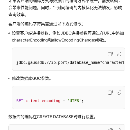
如果客户端的编码方式与数据库的编码方式不统一，需要转码，
指
会带来性能问题，同时，针对同编码的内核优化无法触发，影响
南
查询效率。
（集
中
客户端的编码字符集需通过以下方式修改：
式
设置客户端连接参数，例如JDBC连接参数可通过在URL中追加
_V2.0-
characterEncoding和allowEncodingChanges参数。
10.x）
开
发
jdbc:gaussdb://ip:port/database_name?characterEnc
指
南
修改数据库GUC参数。
（分
布
式
_V2.0-
SET
client_encoding
=
'UTF8'
;
8.x）
数据库的编码在CREATE DATABASE时进行设置。
开
发