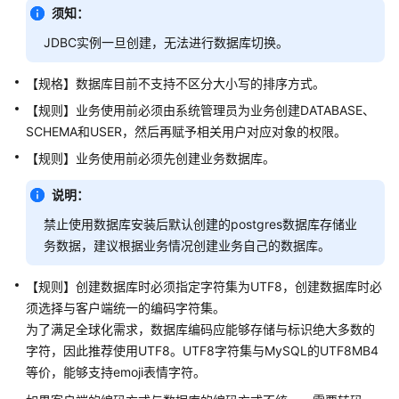
指
须知：
南
JDBC实例一旦创建，无法进行数据库切换。
开
【规格】数据库目前不支持不区分大小写的排序方式。
发
指
【规则】业务使用前必须由系统管理员为业务创建DATABASE、
南
SCHEMA和USER，然后再赋予相关用户对应对象的权限。
【规则】业务使用前必须先创建业务数据库。
开
发
说明：
指
禁止使用数据库安装后默认创建的postgres数据库存储业
南
务数据，建议根据业务情况创建业务自己的数据库。
（分
布
【规则】创建数据库时必须指定字符集为UTF8，创建数据库时必
式
_V2.0-
须选择与客户端统一的编码字符集。
10.x）
为了满足全球化需求，数据库编码应能够存储与标识绝大多数的
字符，因此推荐使用UTF8。UTF8字符集与MySQL的UTF8MB4
开
等价，能够支持emoji表情字符。
发