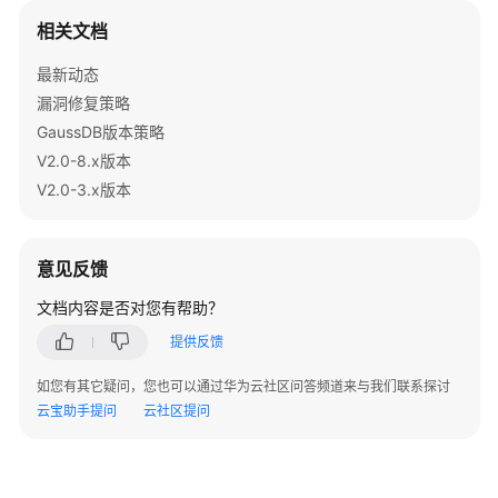
据
相关文档
库
设
最新动态
计
漏洞修复策略
规
GaussDB版本策略
范
V2.0-8.x版本
V2.0-3.x版本
基
本
规
意见反馈
范
文档内容是否对您有帮助？
部
提供反馈
署
规
如您有其它疑问，您也可以通过华为云社区问答频道来与我们联系探讨
范
云宝助手提问
云社区提问
数
据
库