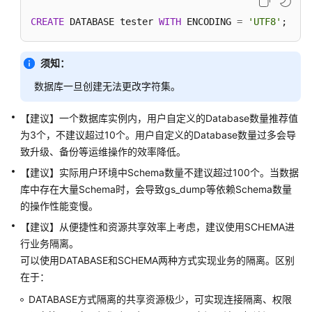
指
南
CREATE
 DATABASE tester 
WITH
 ENCODING 
=
'UTF8'
;
（集
中
须知：
式
_V2.0-
数据库一旦创建无法更改字符集。
8.x）
【建议】一个数据库实例内，用户自定义的Database数量推荐值
数
为3个，不建议超过10个。用户自定义的Database数量过多会导
据
致升级、备份等运维操作的效率降低。
库
【建议】实际用户环境中Schema数量不建议超过100个。当数据
系
统
库中存在大量Schema时，会导致gs_dump等依赖Schema数量
概
的操作性能变慢。
述
【建议】从便捷性和资源共享效率上考虑，建议使用SCHEMA进
行业务隔离。
数
可以使用DATABASE和SCHEMA两种方式实现业务的隔离。区别
据
在于：
库
安
DATABASE方式隔离的共享资源极少，可实现连接隔离、权限
全