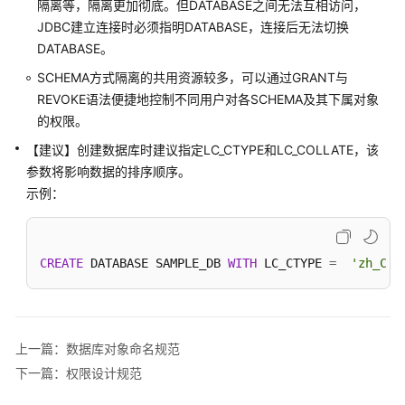
隔离等，隔离更加彻底。但DATABASE之间无法互相访问，
JDBC建立连接时必须指明DATABASE，连接后无法切换
数
DATABASE。
据
SCHEMA方式隔离的共用资源较多，可以通过GRANT与
库
REVOKE语法便捷地控制不同用户对各SCHEMA及其下属对象
使
的权限。
用
入
【建议】创建数据库时建议指定LC_CTYPE和LC_COLLATE，该
门
参数将影响数据的排序顺序。
示例：
开
发
设
计
CREATE
 DATABASE SAMPLE_DB 
WITH
 LC_CTYPE 
=
'zh_CN.
建
议
概
上一篇：数据库对象命名规范
述
下一篇：权限设计规范
数