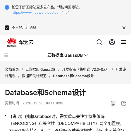
如需了解国际站更多云产品，请访问国际站。
https://www.huaweicloud.com/intl/
不再显示此消息
云数据库 GaussDB
文档首页
/
云数据库 GaussDB
/
开发指南（集中式_V2.0-8.x）
/
开发设
计建议
/
数据库设计规范
/
Database和Schema设计
最
Database和Schema设计
新
动
更新时间：
2026-03-23 GMT+08:00
态
【说明】创建Database时，需要重点关注字符集编码
服
（ENCODING）和兼容性（DBCOMPATIBILITY）两个配置项。
务
GaussDB
支持A、B、C、PG和M五种兼容模式，分别表示兼容O