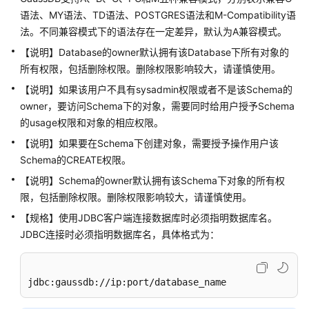
公
语法、MY语法、TD语法、POSTGRES语法和M-Compatibility语
告
法。不同兼容模式下的语法存在一定差异，默认为A兼容模式。
【说明】Database的owner默认拥有该Database下所有对象的
产
品
所有权限，包括删除权限。删除权限影响较大，请谨慎使用。
介
【说明】如果该用户不具有sysadmin权限或者不是该Schema的
绍
owner，要访问Schema下的对象，需要同时给用户授予Schema
的usage权限和对象的相应权限。
计
【说明】如果要在Schema下创建对象，需要授予操作用户该
费
Schema的CREATE权限。
说
明
【说明】Schema的owner默认拥有该Schema下对象的所有权
限，包括删除权限。删除权限影响较大，请谨慎使用。
快
【规格】使用JDBC客户端连接数据库时必须指明数据库名。
速
JDBC连接时必须指明数据库名，具体格式为：
入
门
jdbc:gaussdb://ip:port/database_name
用
户