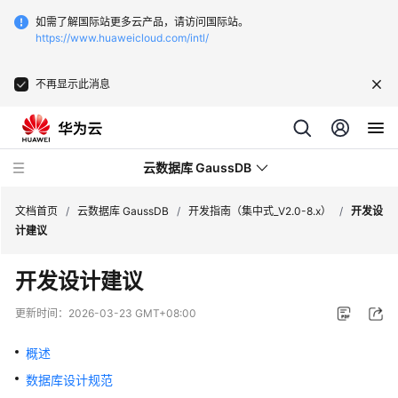
如需了解国际站更多云产品，请访问国际站。
https://www.huaweicloud.com/intl/
不再显示此消息
云数据库 GaussDB
文档首页
/
云数据库 GaussDB
/
开发指南（集中式_V2.0-8.x）
/
开发设
计建议
最
开发设计建议
新
动
更新时间：
2026-03-23 GMT+08:00
态
概述
服
数据库设计规范
务