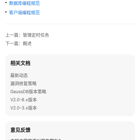
公
数据库编程规范
告
客户端编程规范
产
品
上一篇：管理定时任务
介
下一篇：概述
绍
计
相关文档
费
说
最新动态
明
漏洞修复策略
GaussDB版本策略
快
V2.0-8.x版本
速
V2.0-3.x版本
入
门
用
意见反馈
户