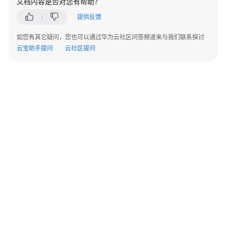
文档内容是否对您有帮助？
指
南
提供反馈
如您有其它疑问，您也可以通过华为云社区问答频道来与我们联系探讨
开
云宝助手提问
云社区提问
发
指
南
开
发
指
南
（分
布
式
_V2.0-
8.x）
©2026 Huaweicloud.com 版权所有
黔ICP备20004760号-14
苏B2-20130048号
A2.B1.B2-20070312
开
增值电信业务经营许可证：B1.B2-20200593 | 代理域名注册服务机构：新网、西数
发
电子营业执照
贵公网安备 52990002000093号