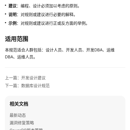
指
建议
：编程、设计必须加以考虑的原则。
南
说明
：对规则或建议进行必要的解释。
开
示例
：对规则或建议进行正或反方面的举例。
发
指
适用范围
南
本规范适合人群包括：设计人员、开发人员、开发DBA、运维
开
DBA、运维人员。
发
指
南
上一篇：开发设计建议
（分
下一篇：数据库设计规范
布
式
_V2.0-
相关文档
10.x）
最新动态
开
漏洞修复策略
发