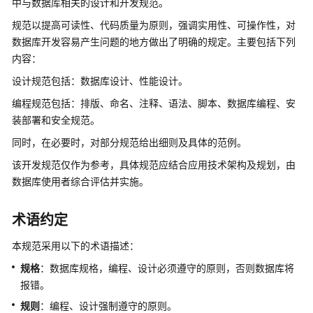
中与数据库相关的设计和开发规范。
公
告
规范以提高可读性、代码质量为原则，强调实用性、可操作性，对
数据库开发容易产生问题的地方做出了明确的规定。主要包括下列
产
内容：
品
设计规范包括：数据库设计、性能设计。
介
绍
编程规范包括：排版、命名、注释、语法、脚本、数据库编程、安
装部署和安全规范。
计
同时，在必要时，对部分规范给出细则及具体的范例。
费
说
该开发规范仅作为参考，具体规范应结合应用技术架构及规划，由
明
数据库使用者综合评估并实施。
快
术语约定
速
入
本规范采用以下的术语描述：
门
规格
：数据库规格，编程、设计必须遵守的原则，否则数据库将
报错。
用
户
规则
：编程、设计强制遵守的原则。