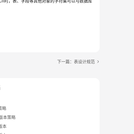
QL_ASCII时，表、字段等其他对象的字符集可以与数据库
下一篇：表设计规范
档
策略
B版本策略
x版本