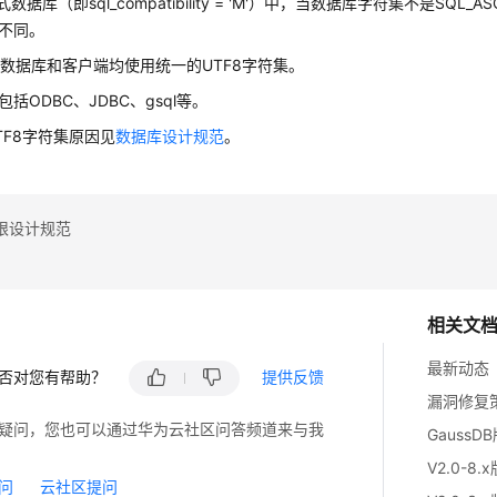
数据库（即sql_compatibility = 'M'）中，当数据库字符集不是S
不同。
数据库和客户端均使用统一的UTF8字符集。
包括ODBC、JDBC、gsql等。
TF8字符集原因见
数据库设计规范
。
限设计规范
相关文
最新动态
否对您有帮助？
提供反馈
漏洞修复
疑问，您也可以通过华为云社区问答频道来与我
GaussD
V2.0-8.
问
云社区提问