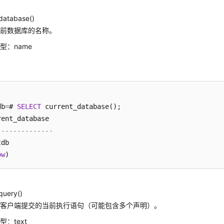
database()
当前数据库的名称。
型：name
db
=
# 
SELECT
 current_database();

--------------
db

ow
query()
由客户端提交的当前执行语句（可能包含多个声明）。
：text