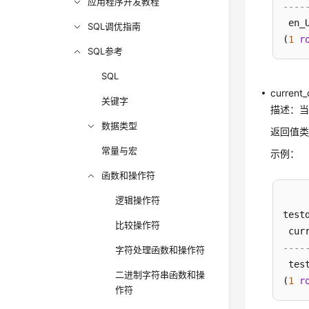
应用程序开发教程
----
 en_
SQL调优指南
(
1
r
SQL参考
SQL
current_
关键字
描述：当
数据类型
返回值类
常量与宏
示例：
函数和操作符
逻辑操作符
test
比较操作符
----
字符处理函数和操作符
 test
二进制字符串函数和操
(
1
r
作符