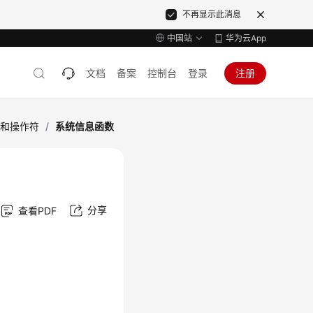
不再显示此消息
中国站
华为云App
文档
备案
控制台
登录
注册
数和操作符
/
系统信息函数
分享
查看PDF
。