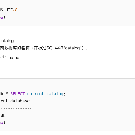
---------
US.UTF
-8
ow
catalog
前数据库的名称（在标准SQL中称"catalog"）。
型：name
db
=
# 
SELECT
current_catalog
;

--------------
db

ow