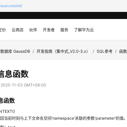
loud.com/intl/
定价
云商店
伙伴
开发者
服务
了解华为云
数据库 GaussDB
/
开发指南（集中式_V2.0-3.x）
/
SQL参考
/
函
信息函数
：
2025-11-03 GMT+08:00
息函数
NTEXT()
当前时刻与上下文命名空间'namespace'关联的参数'parameter'的值