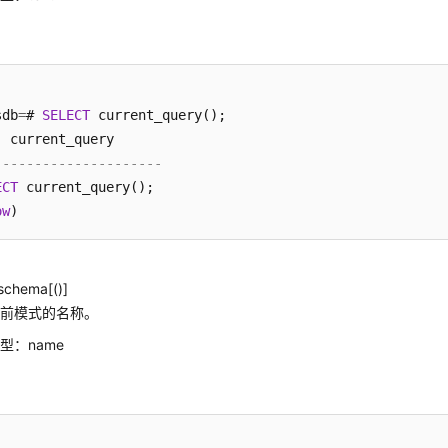
sdb
=
# 
SELECT
 current_query();

---------------------
ECT
 current_query();

ow
schema[()]
当前模式的名称。
型：name