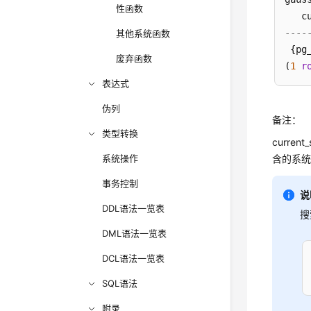
性函数
----
其他系统函数
 {pg
废弃函数
(
1
r
表达式
伪列
备注：
类型转换
current
系统操作
含的系
事务控制
说
DDL语法一览表
搜
DML语法一览表
DCL语法一览表
SQL语法
附录