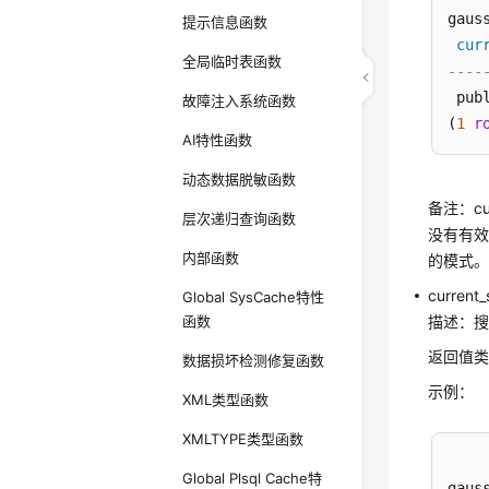
gaus
提示信息函数
cur
全局临时表函数
----
 publ
故障注入系统函数
(
1
r
AI特性函数
动态数据脱敏函数
备注：c
层次递归查询函数
没有有效
内部函数
的模式
current
Global SysCache特性
函数
描述：
返回值类型
数据损坏检测修复函数
示例：
XML类型函数
XMLTYPE类型函数
Global Plsql Cache特
gaus