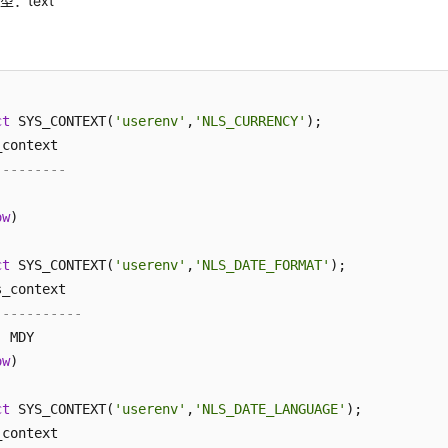
：text
ct
 SYS_CONTEXT(
'userenv'
,
'NLS_CURRENCY'
);

---------
ow
)

ct
 SYS_CONTEXT(
'userenv'
,
'NLS_DATE_FORMAT'
);

-----------
 MDY

ow
)

ct
 SYS_CONTEXT(
'userenv'
,
'NLS_DATE_LANGUAGE'
);
