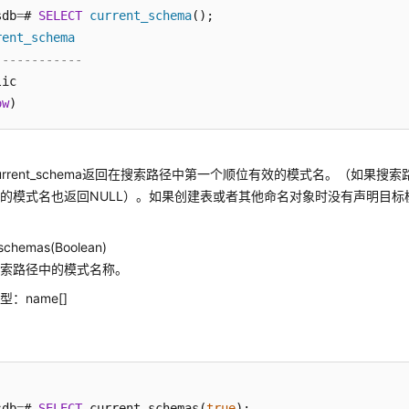
sdb
=
# 
SELECT
current_schema
();

rent_schema
------------
ic

ow
urrent_schema返回在搜索路径中第一个顺位有效的模式名。（如果搜索
的模式名也返回NULL）。如果创建表或者其他命名对象时没有声明目标
。
_schemas(
Boolean
)
搜索路径中的模式名称。
：name[]
sdb
=
# 
SELECT
 current_schemas(
true
);
