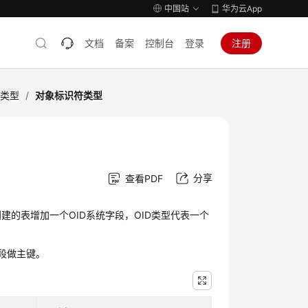
中国站
华为云App
文档
备案
控制台
登录
注册
据类型
/
对象标识符类型
分享
查看PDF
建的表增加一个OID系统字段，OID类型代表一个
字段做主键。