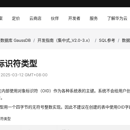
案
定价
云商店
伙伴
开发者
服务
了解华为云
数据库 GaussDB
/
开发指南（集中式_V2.0-3.x）
/
SQL参考
/
数
标识符类型
：
2025-03-12 GMT+08:00
在内部使用对象标识符（OID）作为各种系统表的主键。系统不会给用户创
符。
类型用一个四字节的无符号整数实现。因此不建议在创建的表中使用OID
识符类型