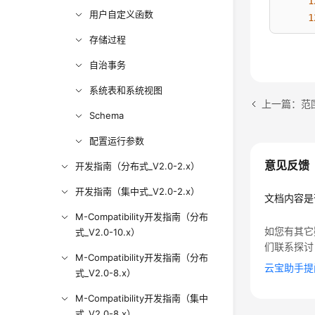
1
用户自定义函数
1
1
存储过程
1
自治事务
1
1
系统表和系统视图
1
上一篇：范
Schema
1
1
配置运行参数
1
意见反馈
开发指南（分布式_V2.0-2.x）
1
1
开发指南（集中式_V2.0-2.x）
文档内容是
1
M-Compatibility开发指南（分布
1
如您有其它
式_V2.0-10.x）
1
们联系探讨
1
M-Compatibility开发指南（分布
云宝助手提
1
式_V2.0-8.x）
1
M-Compatibility开发指南（集中
(
39
ro
式_V2.0-8.x）