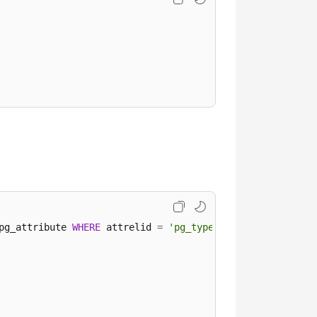
pg_attribute 
WHERE
 attrelid 
=
'pg_type'
::REGCLASS;
