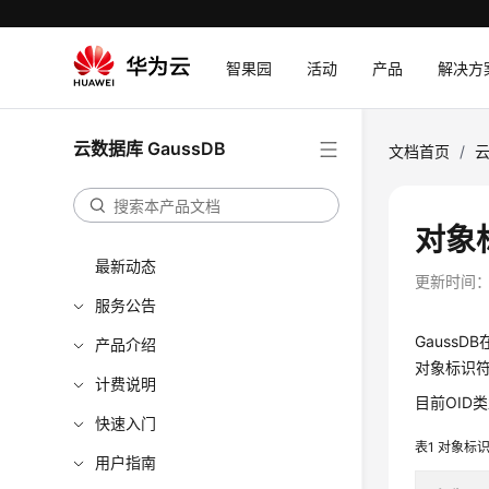
智果园
活动
产品
解决方
云数据库 GaussDB
文档首页
/
云
对象
最新动态
更新时间
服务公告
GaussDB
产品介绍
对象标识
计费说明
目前OID
快速入门
表1
对象标
用户指南