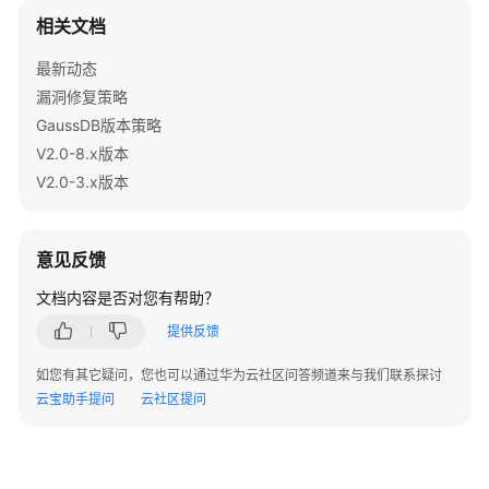
指
相关文档
南
最新动态
开
漏洞修复策略
发
GaussDB版本策略
指
V2.0-8.x版本
南
V2.0-3.x版本
开
发
指
意见反馈
南
文档内容是否对您有帮助？
（分
布
提供反馈
式
_V2.0-
如您有其它疑问，您也可以通过华为云社区问答频道来与我们联系探讨
8.x）
云宝助手提问
云社区提问
开
发