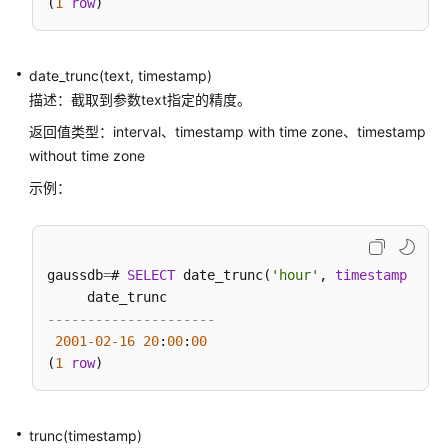
(
1
row
检
测
修
date_trunc(text, timestamp)
复
描述：截取到参数text指定的精度。
函
数
返回值类型：interval、timestamp with time zone、timestamp
without time zone
XML
示例：
类
型
函
数
gaussdb
=
# 
SELECT
 date_trunc(
'hour'
, 
timestamp
'20
XMLTYPE
---------------------
类
2001
-02
-16
20
:
00
:
00
型
(
1
row
函
数
trunc(timestamp)
Global