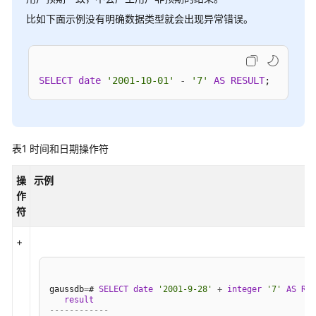
8.x）
比如下面示例没有明确数据类型就会出现异常错误。
开
发
指
SELECT
date
'2001-10-01'
-
'7'
AS
RESULT
南
（分
布
式
表1
时间和日期操作符
_V2.0-
3.x）
操
示例
作
开
符
发
指
+
南
（集
中
gaussdb
=
# 
SELECT
date
'2001-9-28'
+
integer
'7'
AS
RES
式
result
_V2.0-
------------