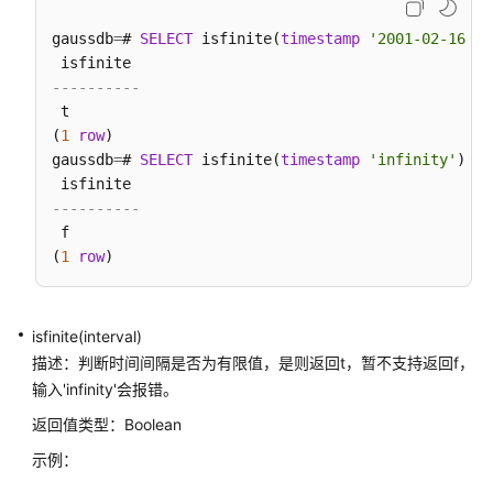
M-
Compatibility
gaussdb
=
# 
SELECT
 isfinite(
timestamp
'2001-02-16 21
开
发
----------
指
 t

南
(
1
row
)

（集
gaussdb
=
# 
SELECT
 isfinite(
timestamp
'infinity'
);

中
式）
----------
 f

最
(
1
row
佳
实
践
isfinite(interval)
描述：判断时间间隔是否为有限值，是则返回t，暂不支持返回f，
性
输入'infinity'会报错。
能
白
返回值类型：
Boolean
皮
示例：
书