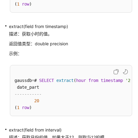
数
(
1
row
存
储
extract(field from timestamp)
过
描述：获取小时的值。
程
返回值类型：double precision
自
示例：
治
事
务
gaussdb
=
# 
SELECT
extract
(
hour
from
timestamp
'2001
系
统
-----------
表
20
和
(
1
row
系
统
视
extract(field from interval)
图
描述：获取月份的值。如果大于12，则取与12的模。