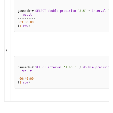
数
和
gaussdb
=
# 
SELECT
double precision
'3.5'
*
interval
'1 
result
操
----------
作
03
:
30
:
00
(
1
row
符
网
络
地
/
址
函
数
gaussdb
=
# 
SELECT
interval
'1 hour'
/
double precision
result
和
----------
操
00
:
40
:
00
作
(
1
row
符
文
本
检