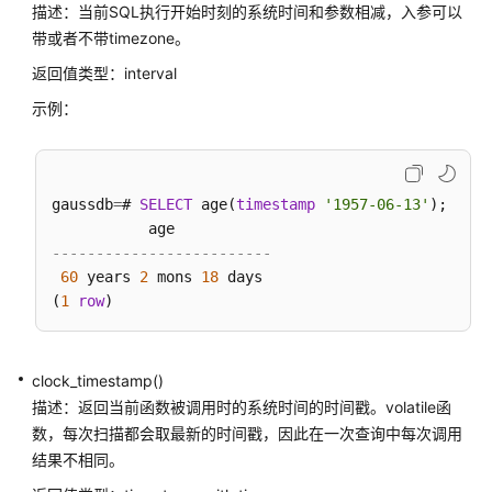
操
描述：当前SQL执行开始时刻的系统时间和参数相减，入参可以
作
带或者不带timezone。
符
返回值类型：interval
示例：
SEQUENCE
函
数
gaussdb
=
# 
SELECT
 age(
timestamp
'1957-06-13'
);

数
组
-------------------------
函
60
 years 
2
 mons 
18
 days

数
(
1
row
和
操
作
符
clock_timestamp()
描述：返回当前函数被调用时的系统时间的时间戳。volatile函
范
数，每次扫描都会取最新的时间戳，因此在一次查询中每次调用
围
结果不相同。
函