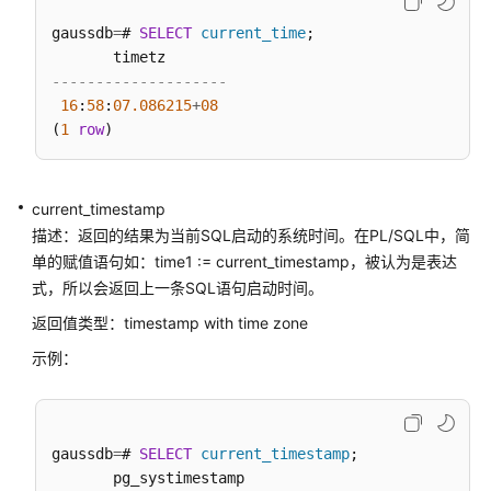
表
达
gaussdb
=
# 
SELECT
current_time
;

式
函
--------------------
数
16
:
58
:
07.086215
+
08
(
1
row
系
统
信
current_timestamp
息
描述：返回的结果为当前SQL启动的系统时间。在PL/SQL中，简
函
单的赋值语句如：time1 := current_timestamp，被认为是表达
数
式，所以会返回上一条SQL语句启动时间。
系
返回值类型：timestamp with time zone
统
示例：
管
理
函
数
gaussdb
=
# 
SELECT
current_timestamp
;
