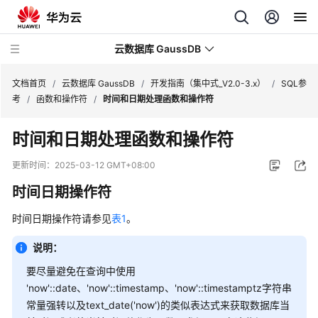
云数据库 GaussDB
文档首页
/
云数据库 GaussDB
/
开发指南（集中式_V2.0-3.x）
/
SQL参
考
/
函数和操作符
/
时间和日期处理函数和操作符
最
时间和日期处理函数和操作符
新
动
更新时间：
2025-03-12 GMT+08:00
态
时间日期操作符
服
时间日期操作符请参见
表1
。
务
公
说明：
告
要尽量避免在查询中使用
产
'now'::date、'now'::timestamp、'now'::timestamptz字符串
品
常量强转以及text_date('now')的类似表达式来获取数据库当