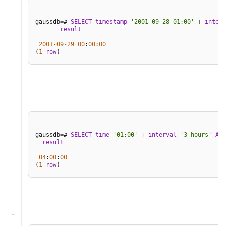
SQL
调
gaussdb
=
# 
SELECT
timestamp
'2001-09-28 01:00'
+
interv
优
result
---------------------
指
2001
-09
-29
00
:
00
:
00
南
(
1
row
SQL
参
考
SQL
gaussdb
=
# 
SELECT
time
'01:00'
+
interval
'3 hours'
AS
关
result
----------
键
04
:
00
:
00
字
(
1
row
数
据
类
-
型