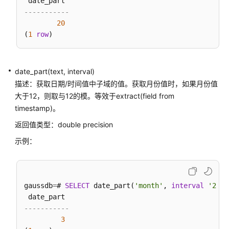
询
-----------
函
20
数
(
1
row
内
部
date_part(text, interval)
函
描述：获取日期/时间值中子域的值。获取月份值时，如果月份值
数
大于12，则取与12的模。等效于extract(field from
timestamp)。
Global
SysCache
返回值类型：double precision
特
示例：
性
函
数
gaussdb
=
# 
SELECT
 date_part(
'month'
, 
interval
'2 ye
数
据
-----------
损
3
坏