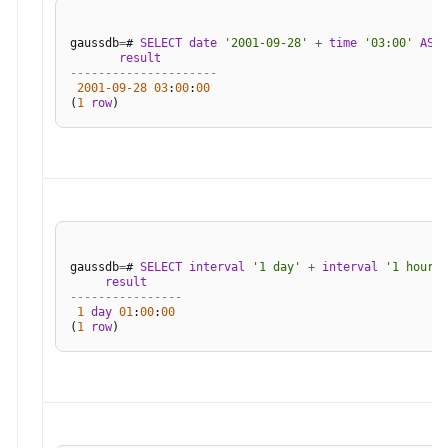
用
入
gaussdb
=
# 
SELECT
date
'2001-09-28'
+
time
'03:00'
AS
R
门
result
---------------------
2001
-09
-28
03
:
00
:
00
开
(
1
row
发
设
计
建
议
应
gaussdb
=
# 
SELECT
interval
'1 day'
+
interval
'1 hour'
用
result
----------------
程
1
day
01
:
00
:
00
序
(
1
row
开
发
教
程