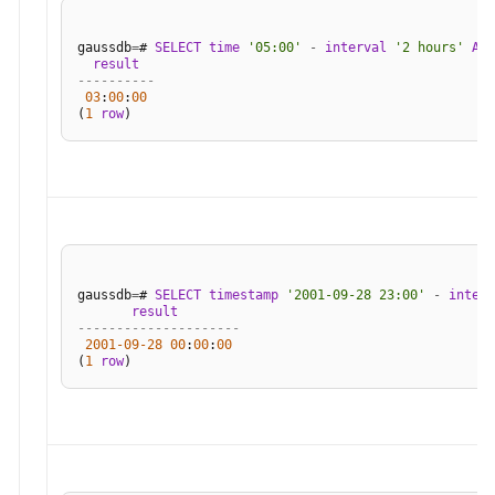
符
串
gaussdb
=
# 
SELECT
time
'05:00'
-
interval
'2 hours'
AS
函
result
数
----------
03
:
00
:
00
和
(
1
row
操
作
符
位
串
函
gaussdb
=
# 
SELECT
timestamp
'2001-09-28 23:00'
-
interv
数
result
和
---------------------
2001
-09
-28
00
:
00
:
00
操
(
1
row
作
符
模
式