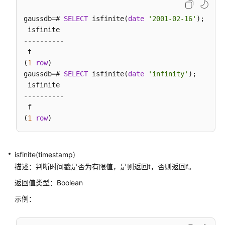
开
发
gaussdb
=
# 
SELECT
 isfinite(
date
'2001-02-16'
);

指
南
----------
（集
 t

中
(
1
row
)

式
gaussdb
=
# 
SELECT
 isfinite(
date
'infinity'
);

_V2.0-
2.x）
----------
 f

M-
(
1
row
Compatibility
开
发
isfinite(timestamp)
指
描述：判断时间戳是否为有限值，是则返回t，否则返回f。
南
（分
返回值类型：
Boolean
布
示例：
式）