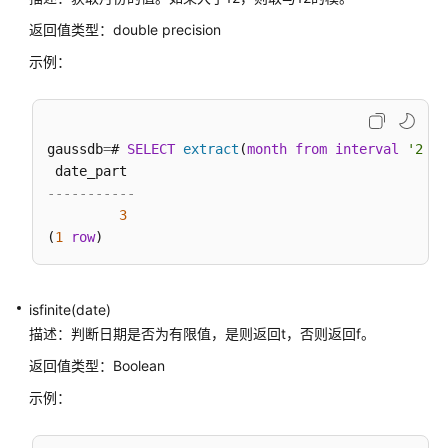
返回值类型：double precision
Schema
示例：
配
置
运
行
gaussdb
=
# 
SELECT
extract
(
month
from
interval
'2 ye
参
数
-----------
3
开
(
1
row
发
指
南
isfinite(date)
（分
描述：判断日期是否为有限值，是则返回t，否则返回f。
布
式
返回值类型：
Boolean
_V2.0-
示例：
2.x）