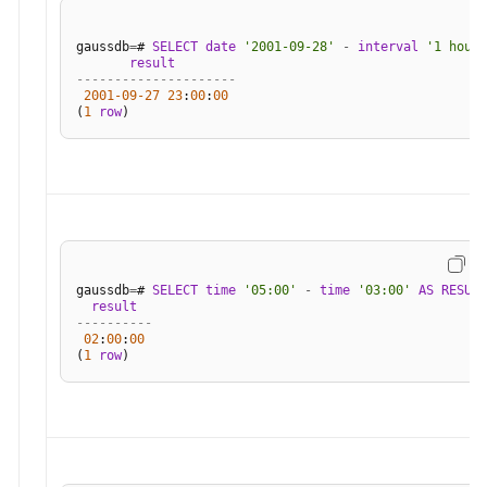
较
操
gaussdb
=
# 
SELECT
date
'2001-09-28'
-
interval
'1 hour'
作
result
---------------------
符
2001
-09
-27
23
:
00
:
00
(
1
row
字
符
处
理
函
数
和
gaussdb
=
# 
SELECT
time
'05:00'
-
time
'03:00'
AS
RESULT
操
result
----------
作
02
:
00
:
00
符
(
1
row
二
进
制
字