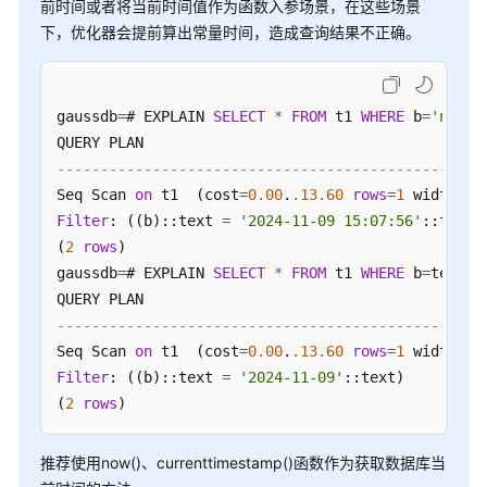
介
前时间或者将当前时间值作为函数入参场景，在这些场景
绍
下，优化器会提前算出常量时间，造成查询结果不正确。
计
费
gaussdb
=
# EXPLAIN 
SELECT
*
FROM
 t1 
WHERE
 b
=
'now'
:
说
明
-------------------------------------------------
Seq Scan 
on
 t1  (cost
=
0.00
.
.13
.60
rows
=
1
 width
=
31
快
速
Filter
: ((b)::text 
=
'2024-11-09 15:07:56'
::text)

入
(
2
rows
)

门
gaussdb
=
# EXPLAIN 
SELECT
*
FROM
 t1 
WHERE
 b
=
text_d
用
-------------------------------------------------
户
Seq Scan 
on
 t1  (cost
=
0.00
.
.13
.60
rows
=
1
 width
=
31
指
Filter
: ((b)::text 
=
'2024-11-09'
::text)

南
(
2
rows
)
开
推荐使用now()、currenttimestamp()函数作为获取数据库当
发