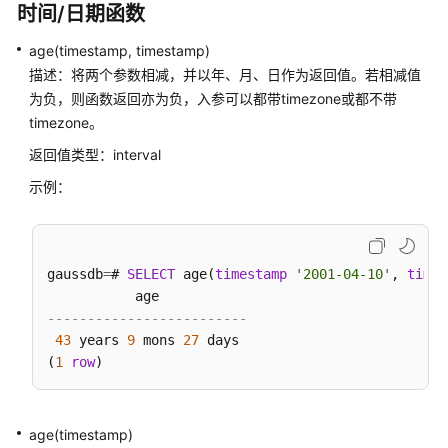
时间/日期函数
索
函
age(timestamp, timestamp)
数
描述：将两个参数相减，并以年、月、日作为返回值。若相减值
和
为负，则函数返回亦为负，入参可以都带timezone或都不带
操
timezone。
作
符
返回值类型：interval
示例：
JSON/JSONB
函
数
和
gaussdb
=
# 
SELECT
 age(
timestamp
'2001-04-10'
, 
times
操
作
-------------------------
符
43
 years 
9
 mons 
27
 days

(
1
row
HLL
函
数
age(timestamp)
和