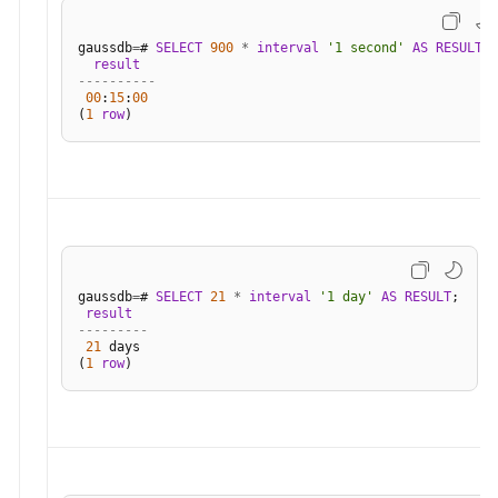
期
处
gaussdb
=
# 
SELECT
900
*
interval
'1 second'
AS
RESULT
;

result
理
----------
函
00
:
15
:
00
(
1
row
数
和
操
作
符
类
型
gaussdb
=
# 
SELECT
21
*
interval
'1 day'
AS
RESULT
;

result
转
---------
换
21
 days

(
1
row
函
数
几
何
函