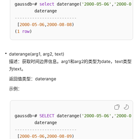
表
gaussdb
=
# 
select
 daterange(
'2000-05-06'
,
'2000-08-0
SQL
-------------------------
语
 [
2000
-05
-06
,
2000
-08
-08
)

法
(
1
row
附
录
daterange(arg1, arg2, text)
描述：获取时间边界信息。arg1和arg2的类型为date，text类型
最
为text。
佳
返回值类型：daterange
实
践
示例：
用
户
自
gaussdb
=
# 
SELECT
 daterange(
'2000-05-06'
,
'2000-08-0
定
义
-------------------------
函
 [
2000
-05
-06
,
2000
-08
-09
)
