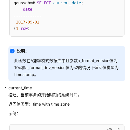
gaussdb
=
# 
SELECT
current_date
;

密
date
态
------------
函
2017
-09
-01
数
(
1
row
和
操
作
说明：
符
此函数在A兼容模式数据库中且参数a_format_version值为
返
10c和a_format_dev_version值为s2的情况下返回值类型为
回
timestamp。
集
合
current_time
的
描述：当前事务的开始时刻的系统时间。
函
返回值类型：time with time zone
数
示例：
条
件