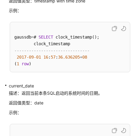
返回值类型：timestamp with time zone
数
和
示例：
操
作
符
gaussdb
=
# 
SELECT
 clock_timestamp();

聚
集
-------------------------------
函
2017
-09
-01
16
:
57
:
36.636205
+
08
数
(
1
row
窗
口
current_date
函
描述：返回当前本条SQL启动的系统时间的日期。
数
返回值类型：date
安
示例：
全
函
数