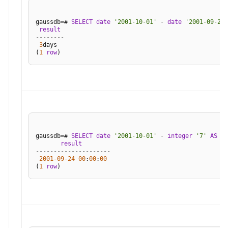
常
gaussdb
=
# 
SELECT
date
'2001-10-01'
-
date
'2001-09-28'
量
result
--------
与
3
days

宏
(
1
row
函
数
和
操
作
符
gaussdb
=
# 
SELECT
date
'2001-10-01'
-
integer
'7'
AS
RE
result
---------------------
逻
2001
-09
-24
00
:
00
:
00
辑
(
1
row
操
作
符
比