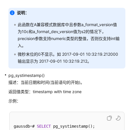
函
说明：
数
此函数在A兼容模式数据库中且参数a_format_version值
全
为10c和a_format_dev_version值为s2的情况下，
局
precision参数支持numeric类型的整值，否则仅支持int输
临
时
入。
表
微秒末位的0不显示。如 2017-09-01 10:32:19.212000
函
输出显示为 2017-09-01 10:32:19.212。
数
pg_systimestamp()
故
描述：当前日期和时间(当前语句的开始)。
障
注
返回值类型：timestamp with time zone
入
示例：
系
统
函
数
gaussdb
=
# 
SELECT
 pg_systimestamp();
