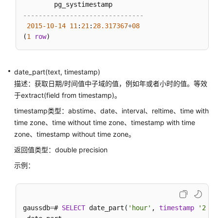
AI
-------------------------------
特
2015
-10
-14
11
:
21
:
28.317367
+
08
性
(
1
row
函
数
date_part(text, timestamp)
动
描述：获取日期/时间值中子域的值，例如年或者小时的值。等效
态
于extract(field from timestamp)。
数
据
timestamp类型：abstime、date、interval、reltime、time with
脱
time zone、time without time zone、timestamp with time
敏
zone、timestamp without time zone。
函
返回值类型：double precision
数
示例：
层
次
递
归
gaussdb
=
# 
SELECT
 date_part(
'hour'
, 
timestamp
'2001
查