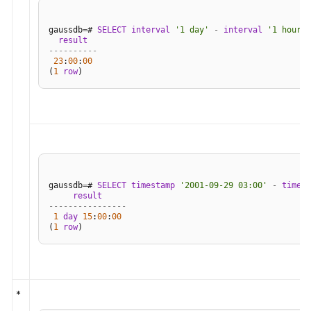
匹
配
gaussdb
=
# 
SELECT
interval
'1 day'
-
interval
'1 hour'
操
result
作
----------
23
:
00
:
00
符
(
1
row
数
字
操
作
函
数
gaussdb
=
# 
SELECT
timestamp
'2001-09-29 03:00'
-
timest
和
result
操
----------------
1
day
作
15
:
00
:
00
(
1
row
符
时
间
*
和
日