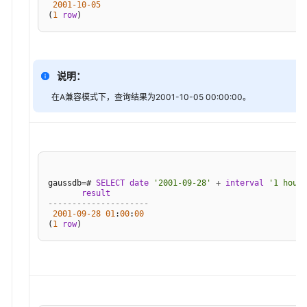
2001
-10
-05
3.x）
(
1
row
数
据
库
说明：
系
在A兼容模式下，查询结果为2001-10-05 00:00:00。
统
概
述
数
据
gaussdb
=
# 
SELECT
date
'2001-09-28'
+
interval
'1 hour'
库
result
---------------------
安
2001
-09
-28
01
:
00
:
00
全
(
1
row
数
据
库
使