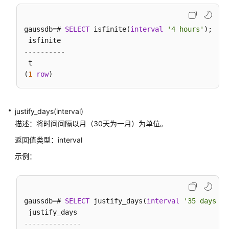
API
参
gaussdb
=
# 
SELECT
 isfinite(
interval
'4 hours'
);

考
----------
SDK
 t

参
(
1
row
考
场
justify_days(interval)
景
描述：将时间间隔以月（30天为一月）为单位。
代
码
返回值类型：interval
示
示例：
例
常
见
gaussdb
=
# 
SELECT
 justify_days(
interval
'35 days'
);

问
题
--------------