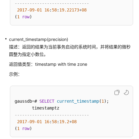
统
------------------------------
计
2017
-09
-01
16
:
58
:
19.22173
+
08
信
(
1
row
息
函
数
current_timestamp(precision)
描述：返回的结果为当前事务启动的系统时间，并将结果的微秒
触
圆整为指定小数位。
发
器
返回值类型：timestamp with time zone
函
示例：
数
HashFunc
函
gaussdb
=
# 
SELECT
current_timestamp
(
1
);

数
------------------------------
提
2017
-09
-01
16
:
58
:
19.2
+
08
示
(
1
row
信
息