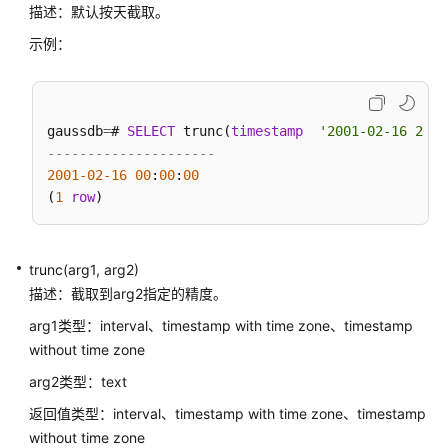
描述：默认按天截取。
Plsql
Cache
示例：
特
性
函
数
gaussdb
=
# 
SELECT
 trunc(
timestamp
'2001-02-16 20:3
---------------------
其
2001
-02
-16
00
:
00
:
00
他
(
1
row
系
统
函
trunc(arg1, arg2)
数
描述：截取到arg2指定的精度。
废
arg1类型：interval、timestamp with time zone、timestamp
弃
without time zone
函
arg2类型：text
数
返回值类型：interval、timestamp with time zone、timestamp
表
without time zone