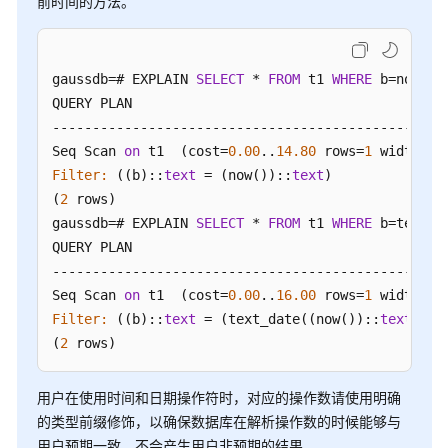
指
前时间的方法。
南
开
gaussdb=# EXPLAIN 
SELECT
 * 
FROM
 t1 
WHERE
 b=now();

发
QUERY PLAN

指
--------------------------------------------------
南
Seq Scan 
on
 t1  (cost=
0.00
..
14.80
 rows=
1
 width=
31
（分
Filter:
 ((b)::
text
 = (now())::
text
)

布
(
2
 rows)

式
gaussdb=# EXPLAIN 
_V2.0-
SELECT
 * 
FROM
 t1 
WHERE
 b=text_d
8.x）
QUERY PLAN

--------------------------------------------------
开
Seq Scan 
on
 t1  (cost=
0.00
..
16.00
 rows=
1
 width=
31
发
Filter:
 ((b)::
text
 = (text_date((now())::
text
))::
指
(
2
 rows)
南
（集
用户在使用时间和日期操作符时，对应的操作数请使用明确
中
的类型前缀修饰，以确保数据库在解析操作数的时候能够与
式
用户预期一致，不会产生用户非预期的结果。
_V2.0-