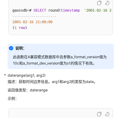
DDL
gaussdb
=
# 
SELECT
 round(
timestamp
'2001-02-16 20:3
语
---------------------
法
2001
-02
-16
21
:
00
:
00
一
(
1
row
览
表
说明：
DML
语
此函数在A兼容模式数据库中且参数a_format_version值为
法
10c和a_format_dev_version值为s1的情况下有效。
一
览
daterange(arg1, arg2)
表
描述：获取时间边界信息。arg1和arg2的类型为date。
返回值类型：daterange
DCL
语
示例：
法
一
览