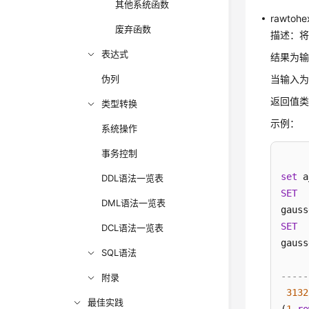
其他系统函数
rawtohe
废弃函数
描述：
表达式
结果为输
伪列
当输入
返回值类型
类型转换
示例：
系统操作
事务控制
set
 a
DDL语法一览表
SET
DML语法一览表
gauss
SET
DCL语法一览表
gauss
SQL语法
-----
附录
3132
最佳实践