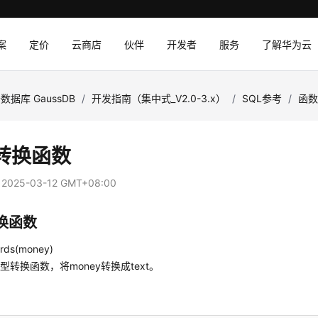
案
定价
云商店
伙伴
开发者
服务
了解华为云
数据库 GaussDB
/
开发指南（集中式_V2.0-3.x）
/
SQL参考
/
函
转换函数
：
2025-03-12 GMT+08:00
换函数
rds(money)
型转换函数，将money转换成text。