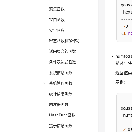
gaus
聚集函数
----
窗口函数
7
D

安全函数
(
1
r
密态函数和操作符
返回集合的函数
numtoda
条件表达式函数
描述：
系统信息函数
返回值类型
示例：
系统管理函数
统计信息函数
触发器函数
gaus
HashFunc函数
----
提示信息函数
2
 da