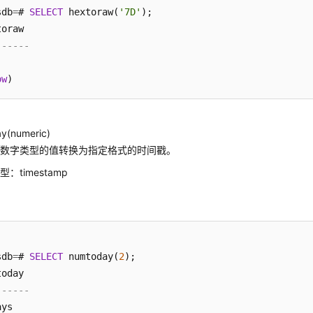
sdb
=
# 
SELECT
 hextoraw(
'7D'
);

------
ow
y(numeric)
将数字类型的值转换为指定格式的时间戳。
：timestamp
sdb
=
# 
SELECT
 numtoday(
2
);

------
ys
