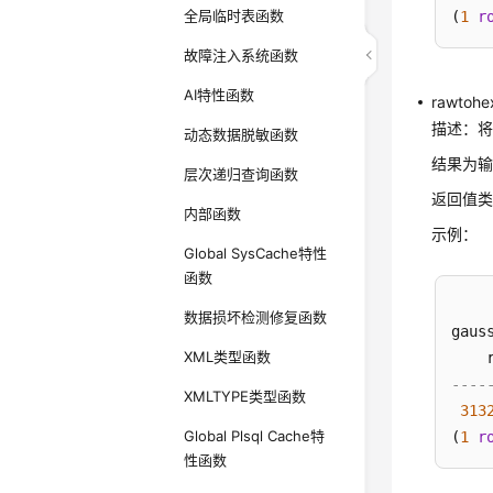
全局临时表函数
(
1
r
故障注入系统函数
AI特性函数
rawtohex
描述：
动态数据脱敏函数
结果为输
层次递归查询函数
返回值类型
内部函数
示例：
Global SysCache特性
函数
数据损坏检测修复函数
gaus
XML类型函数
----
XMLTYPE类型函数
313
Global Plsql Cache特
(
1
r
性函数