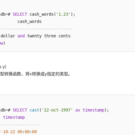
sdb
=
# 
SELECT
 cash_words(
'1.23'
);

-------------------------------
 dollar 
and
 twenty three cents

ow
s y)
型转换函数，将x转换成y指定的类型。
sdb
=
# 
SELECT
cast
(
'22-oct-1997'
as
timestamp
);

timestamp
-----------------
7
-10
-22
00
:
00
:
00