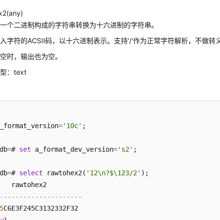
x2(any)
将一个二进制构成的字符串转换为十六进制的字符串。
入字符的ACSII码，以十六进制表示。支持'/'作为正常字符解析，不做转
为空时，输出也为空。
：text
_format_version
=
'10c'
db
=
# 
set
 a_format_dev_version
=
's2'
db
=
# 
select
 rawtohex2(
'12\n?$\123/2'
);

---------------------
5
C6E3F245C3132332F32
