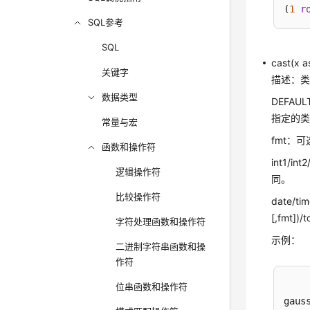
(
1
r
SQL参考
SQL
cast(x 
关键字
描述：类
数据类型
DEFAU
指定的
常量与宏
fmt：
函数和操作符
int1/in
逻辑操作符
同。
比较操作符
date/ti
[,fmt])/
字符处理函数和操作符
示例：
二进制字符串函数和操
作符
位串函数和操作符
gaus