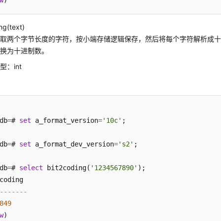
w
)
ng(text)
取两个字节长度的字符，按小端存储逻辑保存，然后将每个字符解析成十六
转换为十进制数。
：int
db
=
# 
set
 a_format_version
=
'10c'
db
=
# 
set
 a_format_dev_version
=
's2'
db
=
# 
select
 bit2coding(
'1234567890'
);

-------
849
w
)