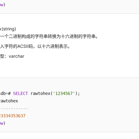
ow
(string)
将一个二进制构成的字符串转换为十六进制的字符串。
入字符的ACSII码，以十六进制表示。
：varchar
sdb
=
# 
SELECT
 rawtohex(
'1234567'
);

------------
23334353637
ow