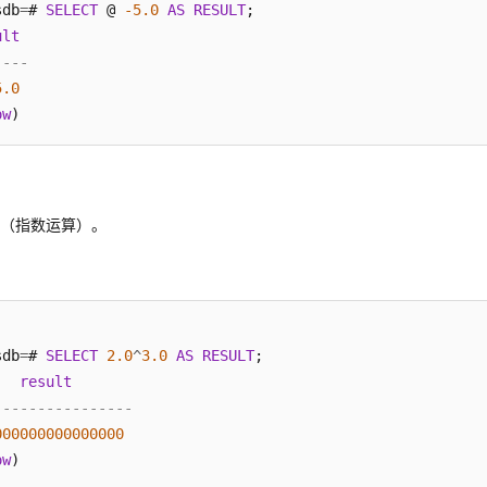
sdb
=
# 
SELECT
 @ 
-5.0
AS
RESULT
;

ult
----
5.0
ow
幂（指数运算）。
sdb
=
# 
SELECT
2.0
^
3.0
AS
RESULT
;

result
----------------
000000000000000
ow