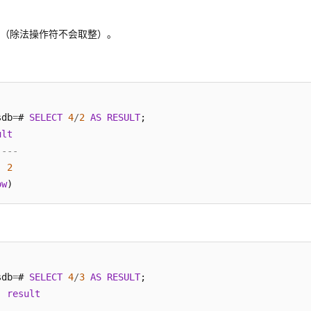
除（除法操作符不会取整）。
sdb
=
# 
SELECT
4
/
2
AS
RESULT
;

ult
----
2
ow
sdb
=
# 
SELECT
4
/
3
AS
RESULT
;

result
--------------