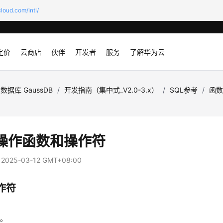
loud.com/intl/
定价
云商店
伙伴
开发者
服务
了解华为云
数据库 GaussDB
/
开发指南（集中式_V2.0-3.x）
/
SQL参考
/
函
操作函数和操作符
：
2025-03-12 GMT+08:00
作符
加。