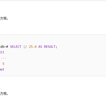
平方根。
sdb
=
# 
SELECT
|
/
25.0
AS
RESULT
;

ult
----
5
ow
立方根。