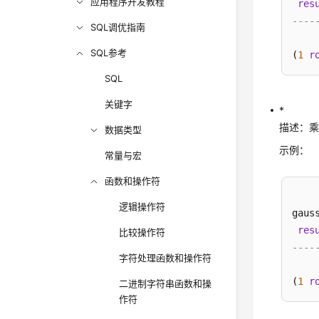
应用程序开发教程
res
----
SQL调优指南
SQL参考
(
1
r
SQL
关键字
*
描述：
数据类型
示例：
常量与宏
函数和操作符
逻辑操作符
gaus
res
比较操作符
----
字符处理函数和操作符
(
1
r
二进制字符串函数和操
作符