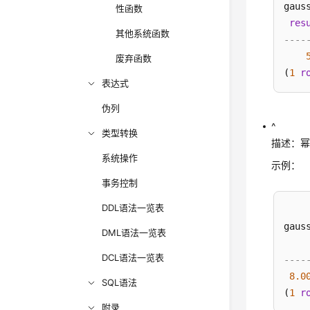
gaus
性函数
res
其他系统函数
----
废弃函数
(
1
r
表达式
伪列
^
类型转换
描述：
系统操作
示例：
事务控制
DDL语法一览表
gaus
DML语法一览表
DCL语法一览表
----
8.0
SQL语法
(
1
r
附录