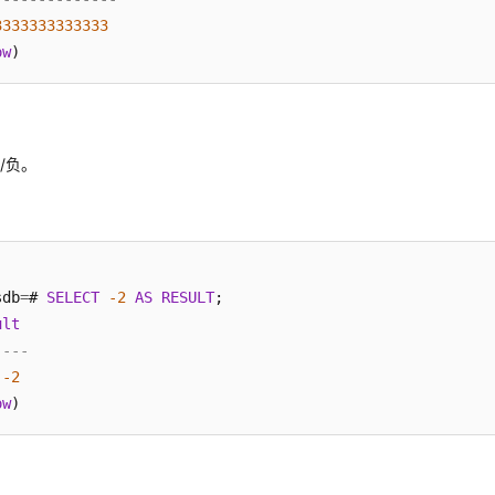
3333333333333
ow
/负。
sdb
=
# 
SELECT
-2
AS
RESULT
;

ult
----
-2
ow