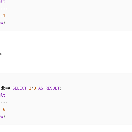
ult
----
-1
ow
乘。
sdb
=
# 
SELECT
2
*
3
AS
RESULT
;

ult
----
6
ow