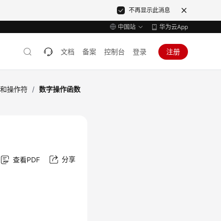
不再显示此消息
中国站
华为云App
文档
备案
控制台
登录
注册
数和操作符
/
数字操作函数
分享
查看PDF