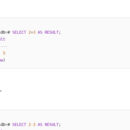
sdb
=
# 
SELECT
2
+
3
AS
RESULT
;

ult
----
5
ow
减。
sdb
=
# 
SELECT
2
-3
AS
RESULT
;
