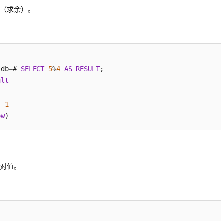
模（求余）。
sdb
=
# 
SELECT
5
%
4
AS
RESULT
;

ult
----
1
ow
绝对值。