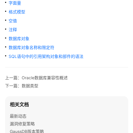
公
字面量
告
格式模型
空值
产
品
注释
介
数据库对象
绍
数据库对象名称和限定符
计
SQL语句中的引用架构对象和部件的语法
费
说
明
上一篇：Oracle数据库兼容性概述
下一篇：数据类型
快
速
入
相关文档
门
最新动态
用
漏洞修复策略
户
GaussDB版本策略