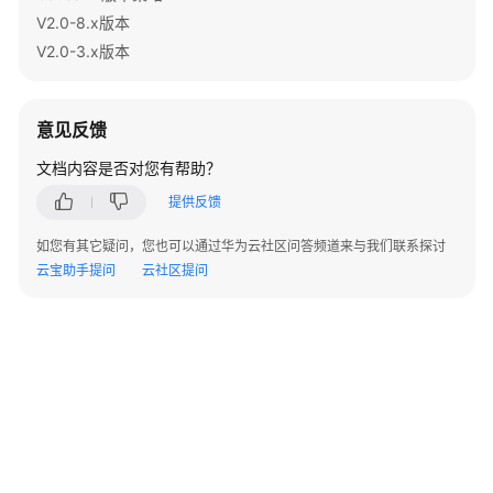
指
V2.0-8.x版本
南
V2.0-3.x版本
开
发
意见反馈
指
南
文档内容是否对您有帮助？
提供反馈
调
优
如您有其它疑问，您也可以通过华为云社区问答频道来与我们联系探讨
指
云宝助手提问
云社区提问
南
参
考
最
佳
实
践