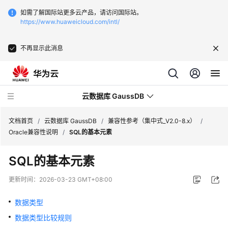
如需了解国际站更多云产品，请访问国际站。
https://www.huaweicloud.com/intl/
不再显示此消息
云数据库 GaussDB
文档首页
/
云数据库 GaussDB
/
兼容性参考（集中式_V2.0-8.x）
/
Oracle兼容性说明
/
SQL的基本元素
最
SQL的基本元素
新
动
更新时间：
2026-03-23 GMT+08:00
态
数据类型
服
数据类型比较规则
务