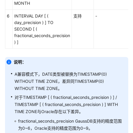
例
MONTH
6
INTERVAL DAY [ (
支持
-
常
day_precision ) ] TO
见
SECOND [ (
问
fractional_seconds_precision
题
) ]
视
频
说明：
帮
助
A兼容模式下，DATE类型被替换为TIMESTAMP(0)
WITHOUT TIME ZONE，差异同TIMESTAMP(0)
特
WITHOUT TIME ZONE。
性
指
对于TIMESTAMP [ ( fractional_seconds_precision ) ] /
南
TIMESTAMP [ ( fractional_seconds_precision ) ] WITH
TIME ZONE与Oracle存在以下差异。
兼
fractional_seconds_precision GaussDB支持的精度范围
容
为0~6，Oracle支持的精度范围为0~9。
性