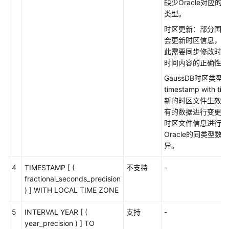
缺少Oracle对应的tim
类型。
性
能
时区更新：部分国家
白
会更新时区信息， 
皮
此需要同步修改时区
书
时间内容的正确性。
GaussDB时区类
API
timestamp with t
参
新的时区文件生效时
考
有的数据进行变更，
时区文件信息进行同
SDK
Oracle的同类型
参
异。
考
4
TIMESTAMP [ (
不支持
-
场
fractional_seconds_precision
景
) ] WITH LOCAL TIME ZONE
代
码
5
INTERVAL YEAR [ (
支持
-
示
year_precision ) ] TO