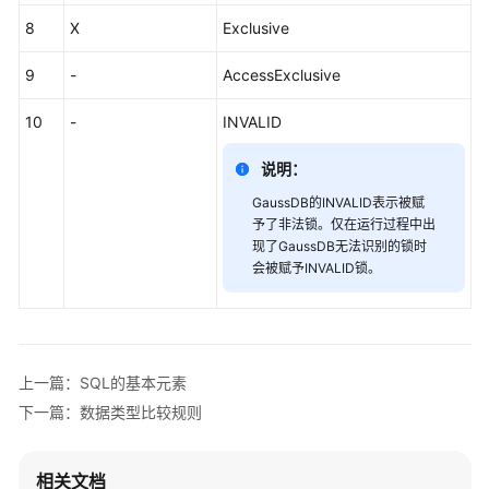
系
8
X
Exclusive
统
函
9
-
AccessExclusive
数
10
-
INVALID
系
统
说明：
视
GaussDB的INVALID表示被赋
图
予了非法锁。仅在运行过程中出
现了GaussDB无法识别的锁时
高
会被赋予INVALID锁。
级
包
MySQL
上一篇：SQL的基本元素
兼
容
下一篇：数据类型比较规则
性
说
相关文档
明