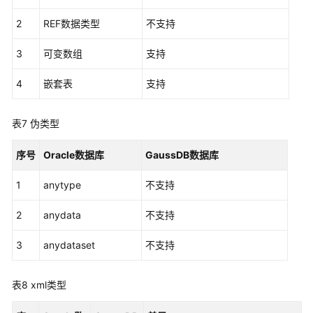
和
2
REF数据类型
不支持
限
定
3
可变数组
支持
符
4
嵌套表
支持
SQL
语
句
表7
伪类型
中
的
序号
Oracle数据库
GaussDB数据库
引
用
1
anytype
不支持
架
2
anydata
构
不支持
对
3
anydataset
不支持
象
和
部
表8
xml类型
件
的