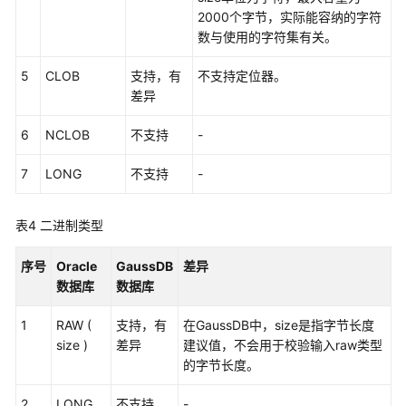
2000个字节，实际能容纳的字符
类
数与使用的字符集有关。
型
5
CLOB
支持，有
不支持定位器。
数
差异
据
类
6
NCLOB
不支持
-
型
比
7
LONG
不支持
-
较
规
则
表4
二进制类型
字
序号
Oracle
GaussDB
差异
面
数据库
数据库
量
1
RAW (
支持，有
在GaussDB中，size是指字节长度
格
size )
差异
建议值，不会用于校验输入raw类型
式
的字节长度。
模
2
LONG
型
不支持
-