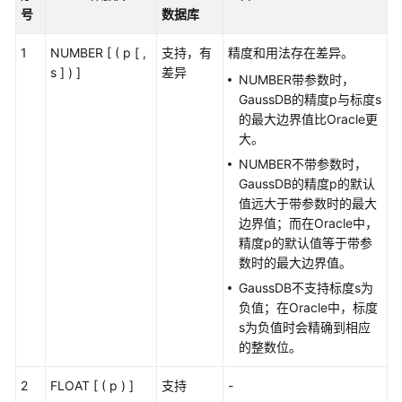
公
号
数据库
告
1
NUMBER [ ( p [ ,
支持，有
精度和用法存在差异。
产
s ] ) ]
差异
NUMBER带参数时，
品
GaussDB的精度p与标度s
介
的最大边界值比Oracle更
绍
大。
NUMBER不带参数时，
计
GaussDB的精度p的默认
费
值远大于带参数时的最大
说
边界值；而在Oracle中，
明
精度p的默认值等于带参
数时的最大边界值。
快
GaussDB不支持标度s为
速
负值；在Oracle中，标度
入
s为负值时会精确到相应
门
的整数位。
用
2
FLOAT [ ( p ) ]
支持
-
户