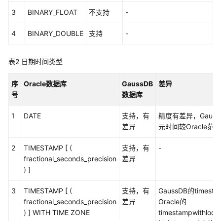
指
3
BINARY_FLOAT
不支持
-
南
4
BINARY_DOUBLE
支持
-
开
发
指
表2
日期时间类型
南
序
Oracle数据库
GaussDB
差异
调
号
数据库
优
指
1
DATE
支持，有
精度有差异，Gaus
南
差异
元时间较Oracle范
2
TIMESTAMP [ (
支持，有
-
参
fractional_seconds_precision
差异
考
) ]
最
3
TIMESTAMP [ (
支持，有
GaussDB的timest
佳
fractional_seconds_precision
差异
Oracle的
实
) ] WITH TIME ZONE
timestampwithloca
践