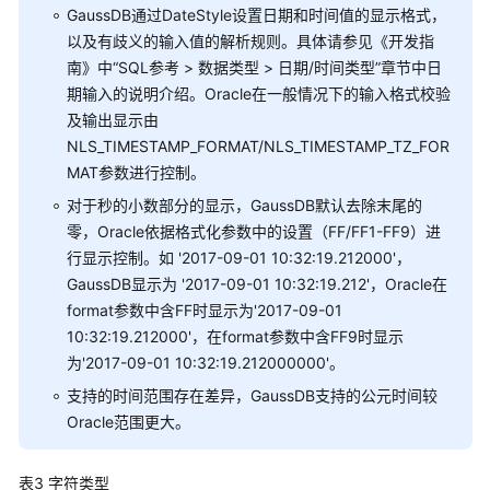
参
GaussDB通过DateStyle设置日期和时间值的显示格式，
考
以及有歧义的输入值的解析规则。具体请参见《
开发指
南
》中“SQL参考 > 数据类型 > 日期/时间类型”章节中日
兼
期输入的说明介绍。Oracle在一般情况下的输入格式校验
容
及输出显示由
性
NLS_TIMESTAMP_FORMAT/NLS_TIMESTAMP_TZ_FOR
参
MAT参数进行控制。
考
（分
对于秒的小数部分的显示，GaussDB默认去除末尾的
布
零，Oracle依据格式化参数中的设置（FF/FF1-FF9）进
式
行显示控制。如 '2017-09-01 10:32:19.212000'，
_V2.0-
GaussDB显示为 '2017-09-01 10:32:19.212'，Oracle在
8.x）
format参数中含FF时显示为'2017-09-01
10:32:19.212000'，在format参数中含FF9时显示
兼
为'2017-09-01 10:32:19.212000000'。
容
支持的时间范围存在差异，GaussDB支持的公元时间较
性
Oracle范围更大。
参
考
（集
表3
字符类型