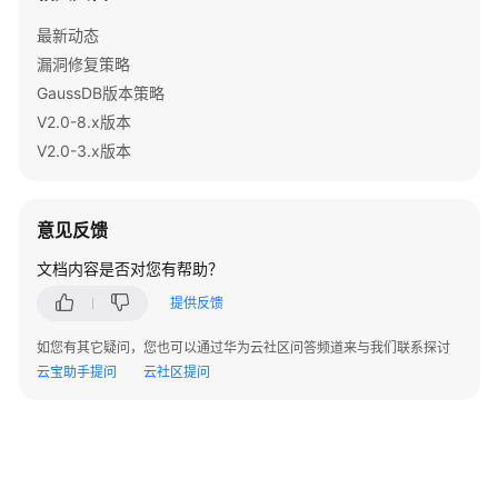
最新动态
工
漏洞修复策略
具
参
GaussDB版本策略
考
V2.0-8.x版本
V2.0-3.x版本
文
档
下
意见反馈
载
文档内容是否对您有帮助？
提供反馈
通
用
如您有其它疑问，您也可以通过华为云社区问答频道来与我们联系探讨
参
云宝助手提问
云社区提问
考
产
品
术