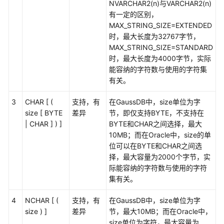
明
NVARCHAR2(n)与VARCHAR2(n)
有一定的区别，
Oracle
MAX_STRING_SIZE=EXTENDED
数
时，最大长度为32767字节，
据
MAX_STRING_SIZE=STANDARD
库
时，最大长度为4000字节，实际
兼
能容纳的字符数与使用的字符集
容
有关。
性
概
3
CHAR [ (
支持，有
在GaussDB中，size单位为字
述
size [ BYTE
差异
节，即仅支持BYTE，不支持在
| CHAR ] ) ]
BYTE和CHAR之间选择，最大
SQL
10MB；而在Oracle中，size的单
的
位可以在BYTE和CHAR之间选
基
择，最大容量为2000个字节，实
本
际能容纳的字符数与使用的字符
元
集有关。
素
4
NCHAR [ (
支持，有
在GaussDB中，size单位为字
size ) ]
差异
节，最大10MB；而在Oracle中，
数
size单位为字符，最大容量为
据