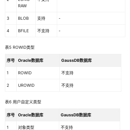
RAW
空
3
BLOB
支持
-
值
4
BFILE
不支持
-
注
释
表5
ROWID类型
数
据
序号
Oracle数据库
GaussDB数据库
库
对
1
ROWID
不支持
象
2
UROWID
不支持
数
据
表6
用户自定义类型
库
对
序号
Oracle数据库
GaussDB数据库
象
名
1
对象类型
不支持
称