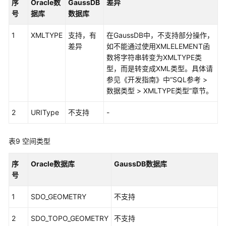
序
Oracle数
GaussDB
差异
语
号
据库
数据库
法
1
XMLTYPE
支持，有
在GaussDB中，不支持部分操作，
伪
差异
如不能通过使用XMLELEMENT函
列
数将字符串转变为XMLTYPE类
型，而是转变成XML类型。具体请
操
参见《
开发指南
》中“SQL参考 >
作
数据类型 > XMLTYPE类型”章节。
符
2
URIType
不支持
-
表
达
表9
空间类型
式
序
Oracle数据库
GaussDB数据库
条
号
件
1
SDO_GEOMETRY
不支持
驱
动
2
SDO_TOPO_GEOMETRY
不支持