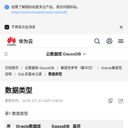
如需了解国际站更多云产品，请访问国际站。
https://www.huaweicloud.com/intl/
不再显示此消息
云数据库 GaussDB
文档首页
/
云数据库 GaussDB
/
兼容性参考（集中式）
/
Oracle兼容性
说明
/
SQL的基本元素
/
数据类型
最
数据类型
新
动
更新时间：
2026-03-23 GMT+08:00
态
表1
数值类型
服
务
序
Oracle数据库
GaussDB
差异