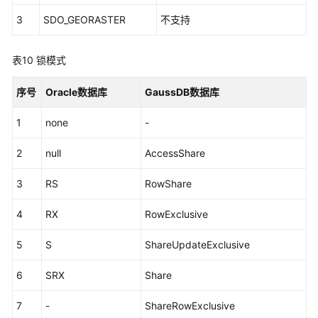
常
3
SDO_GEORASTER
不支持
见
的
SQL
表10
锁模式
DDL
子
序号
Oracle数据库
GaussDB数据库
句
1
none
-
SQL
2
null
AccessShare
查
询
3
RS
RowShare
和
子
4
RX
RowExclusive
查
询
5
S
ShareUpdateExclusive
PL/SQL
6
SRX
Share
语
言
7
-
ShareRowExclusive