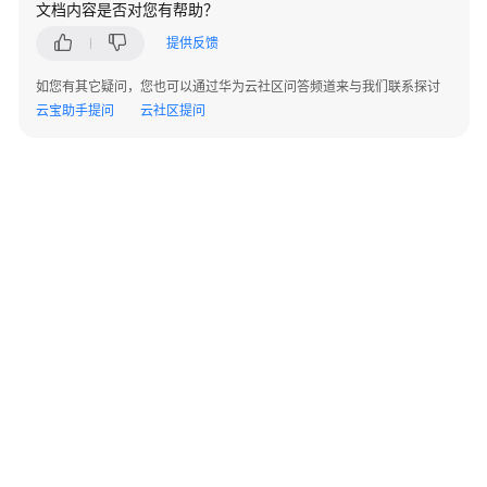
文档内容是否对您有帮助？
指
南
提供反馈
开
如您有其它疑问，您也可以通过华为云社区问答频道来与我们联系探讨
发
云宝助手提问
云社区提问
指
南
调
优
指
南
参
考
最
佳
©2026 Huaweicloud.com 版权所有
黔ICP备20004760号-14
苏B2-20130048号
实
A2.B1.B2-20070312
增值电信业务经营许可证：B1.B2-20200593 | 代理域名注册服务机构：新网、西数
践