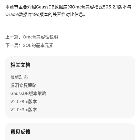
公
本章节主要介绍GaussDB数据库的Oracle兼容模式505.2.1版本与
告
Oracle数据库19c版本的兼容性对比信息。
产
品
上一篇：Oracle兼容性说明
介
绍
下一篇：SQL的基本元素
计
相关文档
费
说
最新动态
明
漏洞修复策略
GaussDB版本策略
快
速
V2.0-8.x版本
入
V2.0-3.x版本
门
用
意见反馈
户