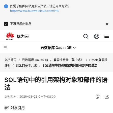
如需了解国际站更多云产品，请访问国际站。
https://www.huaweicloud.com/intl/
不再显示此消息
云数据库 GaussDB
文档首页
/
云数据库 GaussDB
/
兼容性参考（集中式）
/
Oracle兼容性
说明
/
SQL的基本元素
/
SQL语句中的引用架构对象和部件的语法
最
SQL语句中的引用架构对象和部件的语
新
法
动
态
更新时间：
2026-03-23 GMT+08:00
服
表1
对象引用
务