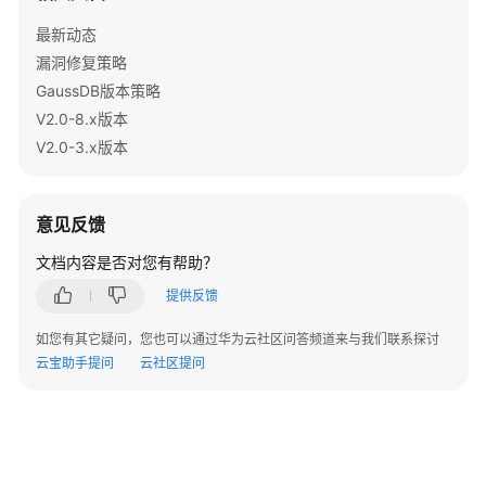
指
南
最新动态
漏洞修复策略
开
GaussDB版本策略
发
V2.0-8.x版本
指
V2.0-3.x版本
南
最
意见反馈
佳
实
文档内容是否对您有帮助？
践
提供反馈
性
如您有其它疑问，您也可以通过华为云社区问答频道来与我们联系探讨
能
云宝助手提问
云社区提问
白
皮
书
API