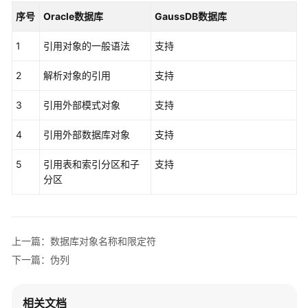
公
序号
Oracle数据库
GaussDB数据库
告
1
引用对象的一般语法
支持
产
品
2
解析对象的引用
支持
介
绍
3
引用外部模式对象
支持
计
4
引用外部数据库对象
支持
费
说
5
引用表和索引分区和子
支持
明
分区
快
速
入
上一篇：数据库对象名称和限定符
门
下一篇：伪列
用
户
相关文档