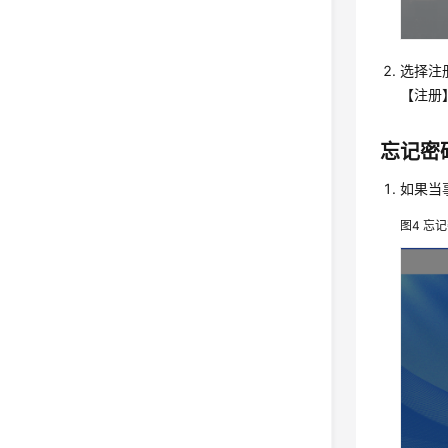
选择注
【注册
忘记密
如果当
图4
忘记