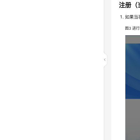
注册（
如果当
图3
进行