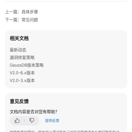
// 注册out类型的参数，类型为复合类型。
最
   cs.registerOutParameter(
3
, Types.STRUCT, 
"public.
上一篇：具体步骤
佳
// 注册out类型的参数，类型为Table类型。
下一篇：常见问题
实
   cs.registerOutParameter(
4
, Types.ARRAY, 
"public.c
践
   cs.execute();

汇
相关文档
// 获取输出参数。
总
// 返回结构是自定义类型。
最新动态
PGobject
result
=
 (PGobject) cs.getObject(
3
); 
//
GaussDB
漏洞修复策略
   result.getValue(); 
// 获取复合类型字符串形式值。
安
GaussDB版本策略
   String[] arrayValue = result.getArrayValue(); 
/
全
V2.0-8.x版本
   result.getStruct(); 
// 获取复合类型子类型名，按创建
配
V2.0-3.x版本
   result.getAttributes(); 
// 返回自定义类型每列组成类型
置
建
for
 (String s : arrayValue) {

议
    System.out.println(s);

意见反馈
   }

扩
PgArray
pgArray
=
 (PgArray) cs.getObject(
4
);

文档内容是否对您有帮助？
缩
ResultSet
rs
=
 pgArray.getResultSet();

提供反馈
容
   Object[] array = (Object[]) pgArray.getArray();

最
for
 (Object element : array) {
