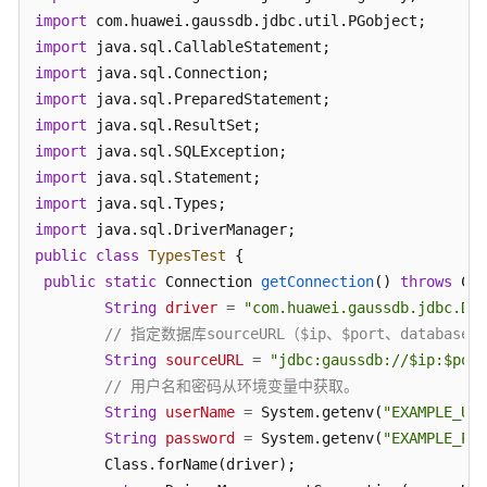
公
import
告
import
import
产
import
品
import
介
import
绍
import
import
计
费
import
说
public
class
TypesTest
 {

明
public
static
 Connection 
getConnection
()
throws
 Cla
String
driver
=
"com.huawei.gaussdb.jdbc.Dri
快
// 指定数据库sourceURL（$ip、$port、datab
速
String
sourceURL
=
"jdbc:gaussdb://$ip:$port
入
// 用户名和密码从环境变量中获取。
门
String
userName
=
 System.getenv(
"EXAMPLE_USE
String
password
=
 System.getenv(
"EXAMPLE_PAS
用
        Class.forName(driver);

户