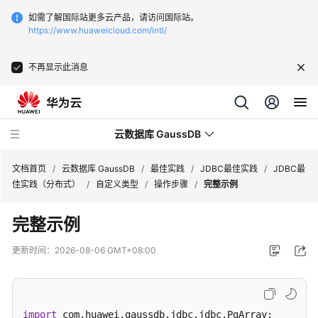
如需了解国际站更多云产品，请访问国际站。
https://www.huaweicloud.com/intl/
不再显示此消息
云数据库 GaussDB
文档首页
/
云数据库 GaussDB
/
最佳实践
/
JDBC最佳实践
/
JDBC最
佳实践（分布式）
/
自定义类型
/
操作步骤
/
完整示例
最
完整示例
新
动
更新时间：
2026-08-06 GMT+08:00
态
服
务
import