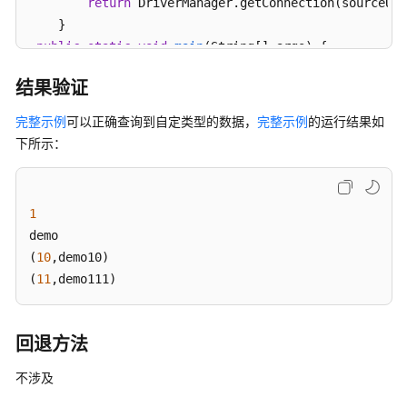
return
 DriverManager.getConnection(sourceURL
指
    }

南
public
static
void
main
(String[] args)
 {

try
 {

开
结果验证
发
Connection
conn
=
 getConnection();

指
Statement
statement
=
 conn.createStatement();

完整示例
可以正确查询到自定类型的数据，
完整示例
的运行结果如
南
   statement.execute(
"set behavior_compat_options='p
下所示：
   statement.close();

调
CallableStatement
cs
=
 conn.prepareCall(
"{CALL PU
优
// 设置参数。
指
1
PGobject
pgObject
=
new
PGobject
();

南
demo

   pgObject.setType(
"public.compfoo"
); 
// 设置复合类
(
10
,demo10)

   pgObject.setValue(
"(1,demo)"
); 
// 绑定复合类型值。
参
(
11
,demo111)
   cs.setObject(
1
, pgObject);

考
   pgObject = 
new
PGobject
();

   pgObject.setType(
"public.compfoo_table"
); 
// 设置
最
回退方法
   pgObject.setValue(
"{\"(10,demo10)\",\"(11,demo111
佳
   cs.setObject(
2
, pgObject);

实
不涉及
践
// 注册出参。