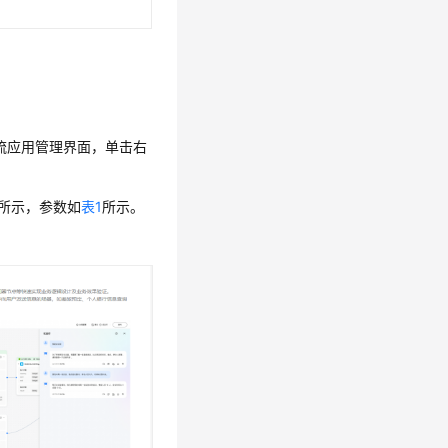
流应用管理界面
，单击
右
所示，参数如
表1
所示。