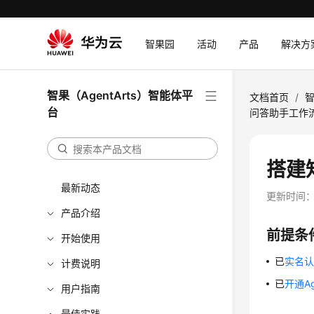
智果园
活动
产品
解决方
智果（AgentArts）智能体平
文档首页
/
智
台
问答助手工作
搭建
最新动态
更新时间
产品介绍
前提条
开始使用
已
实名
计费说明
已
开通Ag
用户指南
最佳实践