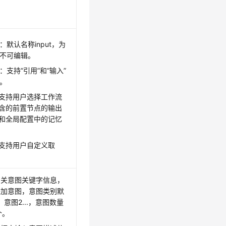
：默认名称input，为
不可编辑。
：支持“引用”和“输入”
。
支持用户选择工作流
含的前置节点的输出
和全局配置中的记忆
支持用户自定义取
相关意图关键字信息，
添加意图，意图类别默
、意图2...，意图数量
个。