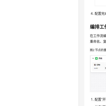
配置完
编排工
在工作流
重命名、
图2
节点的
配置“