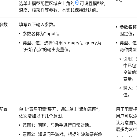
型。
选单击模型配置区域右上角的
可设置模型的
温度、核采样等参数，本实践保持默认值。
参数
填写以下输入参数。
参数名称
参数名称为“input”。
固定值，
类型、值：选择“引用 > query”。query为
类型、值
“开始节点”的输出变量值。
两种类型
引用：
中已包
变量值
变量。
输入：
值。
配置
单击“意图配置”展开，通过单击“添加意图”，
用于配置
依次增加以下几个意图：
用户可以
认为意图1
意图1：闲聊，与助手进行日常对话。
最多为20
意图2：知识问答游戏，根据年龄和感兴趣