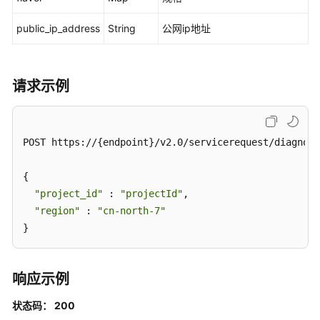
键
诊
public_ip_address
String
公网ip地址
断
用
户
请求示例
反
馈
是
POST https://{endpoint}/v2.0/servicerequest/diagnose
否
有
{

帮
助
"project_id"
 : 
"projectId"
,

"region"
 : 
"cn-north-7"
根
}
据
itemIds
查
响应示例
询
指
状态码： 200
定