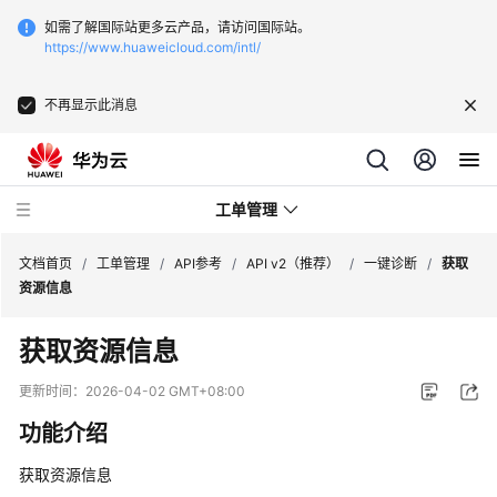
如需了解国际站更多云产品，请访问国际站。
https://www.huaweicloud.com/intl/
不再显示此消息
工单管理
文档首页
/
工单管理
/
API参考
/
API v2（推荐）
/
一键诊断
/
获取
资源信息
产
获取资源信息
品
介
更新时间：
2026-04-02 GMT+08:00
绍
功能介绍
用
获取资源信息
户