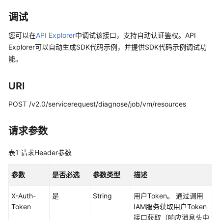
指
南
调试
您可以在
API Explorer
中调试该接口，支持自动认证鉴权。API
API
Explorer可以自动生成SDK代码示例，并提供SDK代码示例调试功
参
能。
考
使
URI
用
POST /v2.0/servicerequest/diagnose/job/vm/resources
前
必
读
请求参数
API
表1
请求Header参数
概
览
参数
是否必选
参数类型
描述
如
X-Auth-
是
String
用户Token。 通过调用
何
Token
IAM服务获取用户Token
调
接口获取（响应消息头中