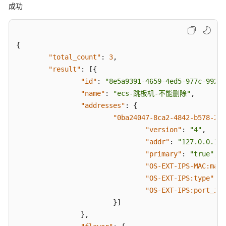
成功
的
诊
断
检
{
查
"total_count"
:
3
,
项
"result"
:
[
{
执
"id"
:
"8e5a9391-4659-4ed5-977c-9926c
行
"name"
:
"ecs-跳板机-不能删除"
,
结
"addresses"
:
{
果
"0ba24047-8ca2-4842-b578-2c7
"version"
:
"4"
,
查
"addr"
:
"127.0.0.1"
,
询
"primary"
:
"true"
,
诊
"OS-EXT-IPS-MAC:mac_
断
任
"OS-EXT-IPS:type"
:
"
务
"OS-EXT-IPS:port_id"
执
}
]
行
}
,
结