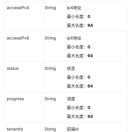
标
accessIPv4
String
ip4地址
签
管
最小长度：
0
理
最大长度：
64
工
accessIPv6
String
ip6地址
单
最小长度：
0
留
言
最大长度：
64
管
理
status
String
状态
最小长度：
0
工
最大长度：
64
单
查
progress
String
进度
询
相
最小长度：
0
关
最大长度：
64
接
口
tenantId
String
前端id