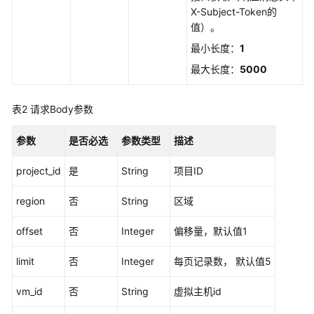
用
X-Subject-Token的
API
值）。
最小长度：
1
应
最大长度：
5000
用
示
例
表2
请求Body参数
API
参数
是否必选
参数类型
描述
v2（推
荐）
project_id
是
String
项目ID
协
region
否
String
区域
议
管
offset
否
Integer
偏移量，默认值1
理
limit
否
Integer
每页记录数， 默认值5
附
件
vm_id
否
String
虚拟主机id
管