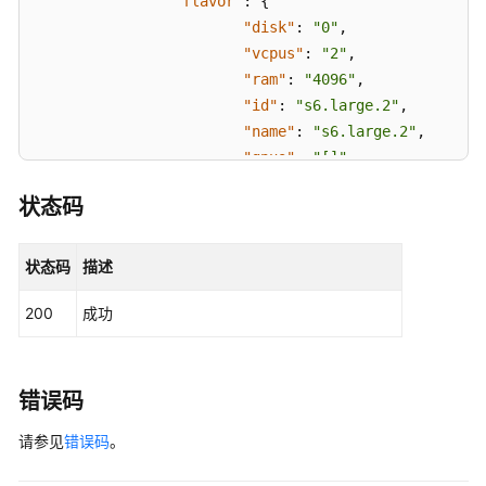
"flavor"
:
{
果
"disk"
:
"0"
,
"vcpus"
:
"2"
,
查
"ram"
:
"4096"
,
询
"id"
:
"s6.large.2"
,
诊
"name"
:
"s6.large.2"
,
断
"gpus"
:
"[]"
,
历
"asic_accelerators"
:
"[]"
史
状态码
记
}
,
录
"status"
:
"ACTIVE"
,
列
"progress"
:
"0"
,
状态码
描述
表
"metadata"
:
{
200
成功
"metering.order_id"
:
"CS250x
开
"image_name"
:
"EulerOS 2.10 
始
"metering.resourcespeccode"
:
一
"charging_mode"
:
"1"
,
错误码
键
"vpc_id"
:
"0ba24047-8ca2-484
诊
请参见
错误码
。
"os_type"
:
"Linux"
,
断
"metering.resourcetype"
:
"1"