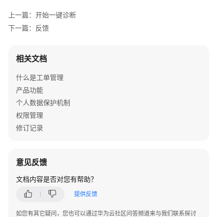
"metering.product_id"
:
"0030
获
上一篇：开始一键诊断
"metering.image_id"
:
"92b0bc
取
下一篇：反馈
资
"os_bit"
:
"64"
,
源
"cascaded.instance_extrainfo
信
"metering.imagetype"
:
"gold"
相关文档
息
}
,
"tenant_id"
:
"53xxxxxxxxxxx"
,
什么是工单管理
反
"user_id"
:
"26154744xxxxxxxxxxxx"
,
产品功能
馈
"public_ip_address"
:
"127.0.0.1"
个人数据保护机制
}
]
权限管理
历
}
史
修订记录
API
附
意见反馈
录
文档内容是否对您有帮助？
修
提供反馈
订
记
如您有其它疑问，您也可以通过华为云社区问答频道来与我们联系探讨