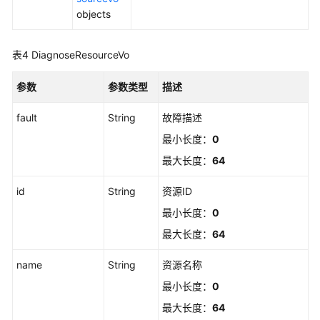
权
objects
管
理
表4
DiagnoseResourceVo
工
参数
单
参数类型
描述
配
fault
String
故障描述
额
管
最小长度：
0
理
最大长度：
64
提
id
String
资源ID
单
最小长度：
0
基
础
最大长度：
64
配
置
name
String
资源名称
查
最小长度：
0
询
最大长度：
64