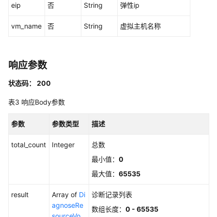
理
eip
否
String
弹性ip
vm_name
否
String
虚拟主机名称
工
单
管
理
响应参数
工
状态码： 200
单
表3
响应Body参数
权
限
参数
管
参数类型
描述
理
total_count
Integer
总数
附
最小值：
0
件
最大值：
65535
功
能
result
Array of
Di
诊断记录列表
agnoseRe
数组长度：
0 - 65535
授
sourceVo