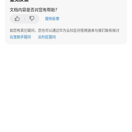
准
备
文档内容是否对您有帮助？
提供反馈
模
型
如您有其它疑问，您也可以通过华为云社区问答频道来与我们联系探讨
开
云宝助手提问
云社区提问
发
模
型
训
练
推
理
部
署
模
©2026 Huaweicloud.com 版权所有
黔ICP备20004760号-14
苏B2-20130048号
型
A2.B1.B2-20070312