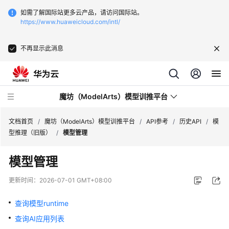
如需了解国际站更多云产品，请访问国际站。
https://www.huaweicloud.com/intl/
不再显示此消息
魔坊（ModelArts）模型训推平台
文档首页
/
魔坊（ModelArts）模型训推平台
/
API参考
/
历史API
/
模
型推理（旧版）
/
模型管理
最
模型管理
新
动
更新时间：
2026-07-01 GMT+08:00
态
查询模型runtime
服
查询AI应用列表
务