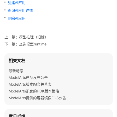
公
创建AI应用
告
查询AI应用详情
删除AI应用
产
品
介
上一篇：模型推理（旧版）
绍
下一篇：查询模型runtime
计
费
相关文档
说
明
最新动态
ModelArts产品发布公告
快
ModelArts版本配套关系表
速
入
ModelArts配套的HDK版本策略
门
ModelArts提供的容器镜像EOS公告
数
据
意见反馈