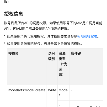
能。
准
备
授权信息
模
账号具备所有API的调用权限，如果使用账号下的IAM用户调用当前
型
API，该IAM用户需具备调用API所需的权限。
开
发
如果使用角色与策略授权，具体权限要求请参见
权限和授权项
。
如果使用身份策略授权，需具备如下身份策略权限。
模
型
授权项
访问
资源
条件键
训
级别
类型
练
（*为
必
推
须）
理
部
署
modelarts:model:create
Write
model
-
*
模
型
-