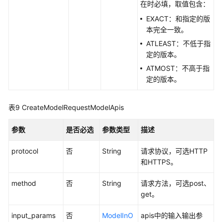
在时必填，取值包含：
视
EXACT：和指定的版
频
本完全一致。
帮
助
ATLEAST：不低于指
定的版本。
AI
ATMOST：不高于指
Gallery
定的版本。
更
表9
CreateModelRequestModelApis
多
文
参数
是否必选
参数类型
描述
档
protocol
否
String
请求协议，可选HTTP
文
和HTTPS。
档
下
method
否
String
请求方法，可选post、
载
get。
input_params
否
ModelInO
apis中的输入输出参
通