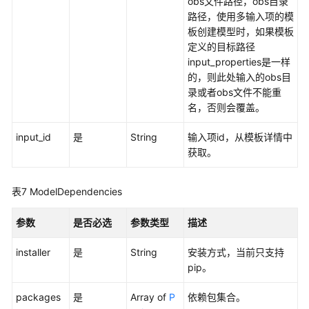
obs文件路径，obs目录
除
路径，使用多输入项的模
AI
板创建模型时，如果模板
应
定义的目标路径
用
input_properties是一样
的，则此处输入的obs目
APP
录或者obs文件不能重
认
名，否则会覆盖。
证
管
input_id
是
String
输入项id，从模板详情中
理
获取。
服
表7
ModelDependencies
务
管
参数
是否必选
参数类型
描述
理
installer
是
String
安装方式，当前只支持
附
pip。
录
packages
是
Array of
P
依赖包集合。
SDK