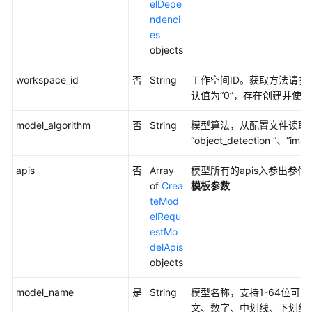
量
elDepe
算
ndenci
力
es
节
objects
点
workspace_id
否
String
工作空间ID。获取方法请参
认值为“0”，存在创建并使
权
限
model_algorithm
否
String
模型算法，从配置文件读取，可不填
策
“object_detection ”、“imag
略
和
apis
否
Array
模型所有的apis入参出参
授
of
Crea
模板参数
权
teMod
项
elRequ
estMo
历
delApis
史
objects
API
model_name
是
String
模型名称，支持1-64位可
数
文、数字、中划线、下划线