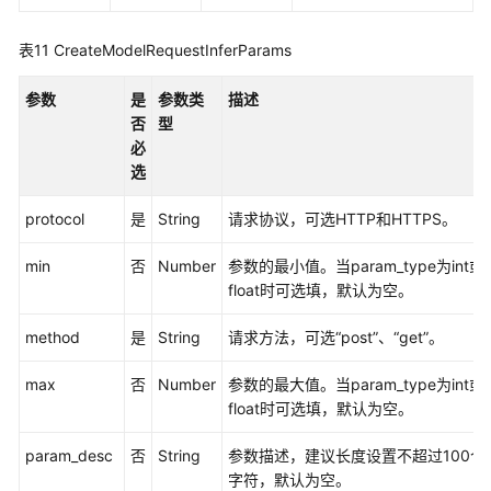
议
（SLA）
表11
CreateModelRequestInferParams
白
参数
是
参数类
描述
皮
否
型
书
必
资
选
源
protocol
是
String
请求协议，可选HTTP和HTTPS。
支
持
min
否
Number
参数的最小值。当param_type为int或
区
float时可选填，默认为空。
域
method
是
String
请求方法，可选“post”、“get”。
系
统
max
否
Number
参数的最大值。当param_type为int或
权
float时可选填，默认为空。
限
param_desc
否
String
参数描述，建议长度设置不超过100个
字符，默认为空。