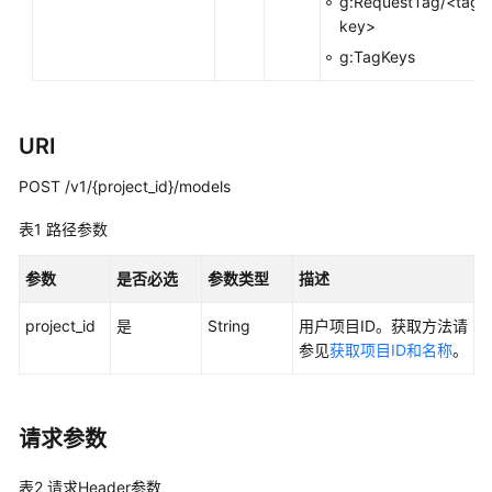
g:RequestTag/<tag-
评
key>
测
g:TagKeys
模
型
调
URI
用
POST /v1/{project_id}/models
镜
表1
路径参数
像
管
参数
是否必选
参数类型
描述
理
project_id
是
String
用户项目ID。获取方法请
算
参见
获取项目ID和名称
。
力
资
源
管
请求参数
理
表2
请求Header参数