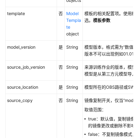
objects
API
概
template
否
Model
模板的相关配置项。使用模板导入模
览
Templa
选。
模板参数
te
如
object
何
调
model_version
是
String
模型版本，格式需为“数值.数
用
版本不可以出现例如01.01
API
source_job_version
否
String
来源训练作业的版本，模型
应
模型是从第三方元模型导入
用
示
source_location
是
String
模型所在的OBS路径或SW
例
source_copy
否
String
镜像复制开关，仅当“model_t
工
取值范围：
作
true：默认值，复制镜像
空
的镜像更改或删除不影响
间
管
false：不复制镜像模式