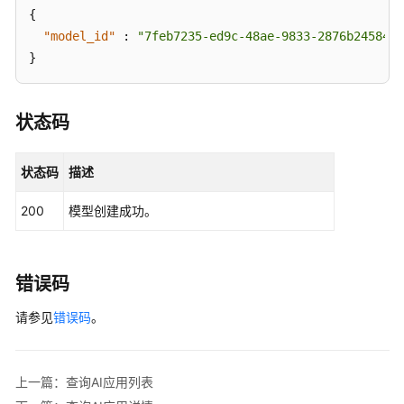
  } ],

{
"dependencies"
"model_id"
:
"7feb7235-ed9c-48ae-9833-2876b2458445
 : [ {

}
"installer"
 : 
"pip"
,

"packages"
 : [ {

"package_name"
 : 
"numpy"
,

状态码
"package_version"
 : 
"1.5.0"
,

"restraint"
 : 
"ATLEAST"
    } ]

状态码
描述
  } ],

"model_algorithm"
 : 
"object_detection"
,

200
模型创建成功。
"model_metrics"
 : 
"{
\"
f1
\"
:0.52381,
\"
recall
\"
:0.66
"apis"
 : [ {

"url"
 : 
"/v1/xxx/image"
,

错误码
"protocol"
 : 
"http"
,

请参见
错误码
。
"method"
 : 
"post"
,

"input_params"
 : {

"type"
 : 
"object"
,

上一篇：查询AI应用列表
"properties"
 : {
