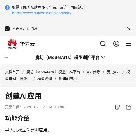
如需了解国际站更多云产品，请访问国际站。
https://www.huaweicloud.com/intl/
不再显示此消息
魔坊（ModelArts）模型训推平台
文档首页
/
魔坊（ModelArts）模型训推平台
/
API参考
/
历史API
/
模
型推理（旧版）
/
模型管理
/
创建AI应用
最
创建AI应用
新
动
更新时间：
2026-07-07 GMT+08:00
态
功能介绍
服
导入元模型创建AI应用。
务