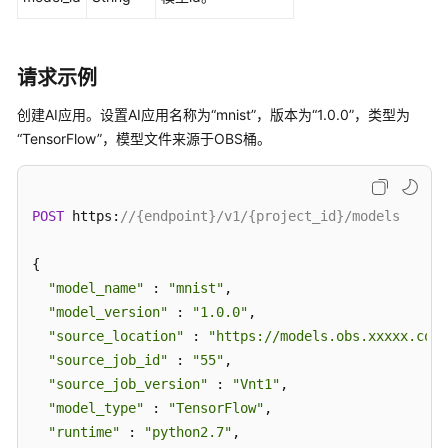
请求示例
创建AI应用。设置AI应用名称为“mnist”，版本为“1.0.0”，类型为
“TensorFlow”，模型文件来源于OBS桶。
POST
 https:
//{endpoint}/v1/{project_id}/models
{

"model_name"
 : 
"mnist"
,

"model_version"
 : 
"1.0.0"
,

"source_location"
 : 
"https://models.obs.xxxxx.com/
"source_job_id"
 : 
"55"
,

"source_job_version"
 : 
"Vnt1"
,

"model_type"
 : 
"TensorFlow"
,

"runtime"
 : 
"python2.7"
,
