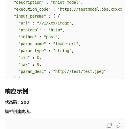
"description"
 : 
"mnist model"
,

"execution_code"
 : 
"https://testmodel.obs.xxxxx.co
"input_params"
 : [ {

"url"
 : 
"/v1/xxx/image"
,

"protocol"
 : 
"http"
,

"method"
 : 
"post"
,

"param_name"
 : 
"image_url"
,

"param_type"
 : 
"string"
,

"min"
 : 
0
,

"max"
 : 
9
,

"param_desc"
 : 
"http://test/test.jpeg"
  } ],

"output_params"
 : [ {

响应示例
"url"
 : 
"/v1/xxx/image"
,

"protocol"
 : 
"http"
,

状态码：200
"method"
 : 
"post"
,

模型创建成功。
"param_name"
 : 
"face_location"
,

"param_type"
 : 
"box"
,

"param_desc"
 : 
"face_location param value descri