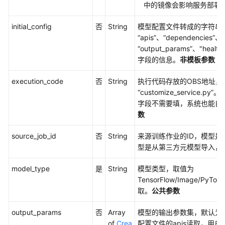
理
中的镜像会影响服务部署
initial_config
否
String
模型配置文件转成的字符串。建议
开
“apis”、“dependencies”、
发
“output_params”、"health
环
字段的信息。
非模板参数
境
execution_code
否
String
执行代码存放的OBS地址
训
“customize_service
练
字段不需要填，系统也能自动
管
数
理
source_job_id
否
String
来源训练作业的ID，模型
模
型是从第三方元模型导入，
型
推
model_type
是
String
模型类型，取值为
理
TensorFlow/Image/PyT
（新
取。
公共参数
版）
output_params
否
Array
模型的输出参数集，默认为空，
专
of
Crea
配置文件的apis读取，用户提供“