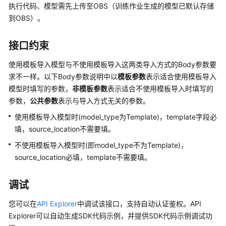
公
执行代码、模型需先上传至OBS（训练作业生成的模型已默认存储
告
到OBS）。
产
接口约束
品
介
使用模板导入模型与不使用模板导入这两类导入方式的Body参数要
绍
求不一样。以下Body参数说明中以
模板参数
表示适合使用模板导入
模型时填写的参数，
非模板参数
表示适合不使用模板导入时填写的
计
参数，
公共参数
表示与导入方式无关的参数。
费
使用模板导入模型时(model_type为Template)，template字段必
说
明
填，source_location不需要填。
不使用模板导入模型时(即model_type不为Template)，
快
source_location必填，template不需要填。
速
入
调试
门
您可以在
API Explorer
中调试该接口，支持自动认证鉴权。API
数
Explorer可以自动生成SDK代码示例，并提供SDK代码示例调试功
据