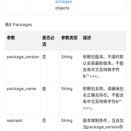
ackages
参
objects
考
表8
Packages
场
景
参数
代
是否必
参数类型
描述
码
选
示
package_version
否
String
依赖包版本。不填时默
例
认安装最新版本。不能
含有中文及特殊字符
常
&!'"<>=。
见
问
package_name
是
String
依赖包名称。请确保包
题
名正确且存在。不能含
有中文及特殊字符&!'"
故
<>=。
障
排
restraint
否
String
版本限制条件，当且仅
除
当package_version存