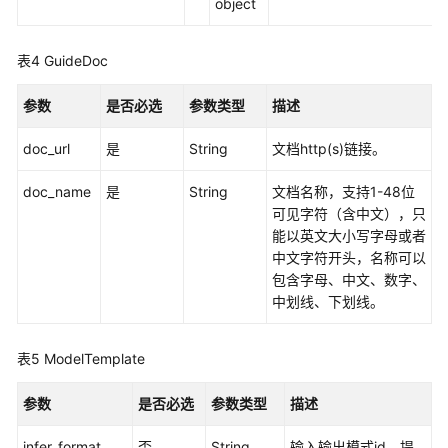
object
型
推
表4
GuideDoc
理
（旧
参数
是否必选
参数类型
描述
版）
doc_url
是
String
文档http(s)链接。
模
型
doc_name
是
String
文档名称，支持1-48位
管
可见字符（含中文），只
理
能以英文大小写字母或者
中文字符开头，名称可以
查
包含字母、中文、数字、
询
中划线、下划线。
模
型
runtime
表5
ModelTemplate
查
参数
是否必选
参数类型
描述
询
AI
infer_format
否
String
输入输出模式id，提