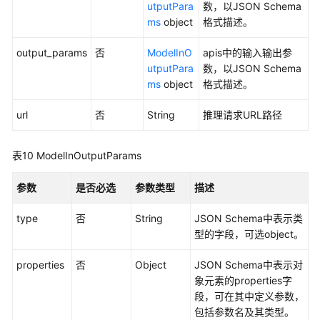
utputPara
数，以JSON Schema
用
ms
object
格式描述。
参
考
output_params
否
ModelInO
apis中的输入输出参
utputPara
数，以JSON Schema
产
ms
object
格式描述。
品
术
url
否
String
推理请求URL路径
语
责
表10
ModelInOutputParams
任
共
参数
是否必选
参数类型
描述
担
type
否
String
JSON Schema中表示类
云
型的字段，可选object。
服
务
properties
否
Object
JSON Schema中表示对
等
象元素的properties字
级
段，可在其中定义参数，
协
包括参数名及其类型。