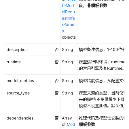
属
teMod
段。
非模板参数
资
elRequ
源
estInfe
池
rParam
和
s
轻
objects
量
算
description
否
String
模型备注信息，1-100位长度
力
集
runtime
否
String
模型运行时环境，runtime
群
的常用引擎及其Runtime。
管
理
model_metrics
否
String
模型精度信息，从配置文件
授
source_type
否
String
模型来源的类型，当前仅可取
权
来的模型(不提供模型下载
管
模型不设置此值。默认值为
理
dependencies
否
Array
推理代码及模型需安装的包
轻
of
Mod
模板参数