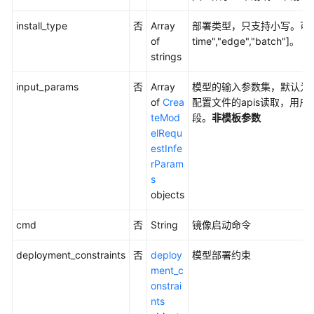
据
管
install_type
否
Array
部署类型，只支持小写。可选real
理
of
time","edge","batch"]。
（旧
strings
版）
input_params
否
Array
模型的输入参数集，默认为空，
开
of
Crea
配置文件的apis读取，用户提供“
发
teMod
段。
非模板参数
环
elRequ
境
estInfe
（旧
rParam
版）
s
objects
训
练
cmd
否
String
镜像启动命令
管
理
deployment_constraints
否
deploy
模型部署约束
（旧
ment_c
版）
onstrai
nts
模