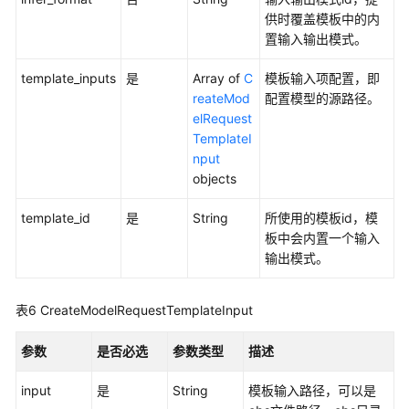
应
供时覆盖模板中的内
用
置输入输出模式。
列
template_inputs
表
是
Array of
C
模板输入项配置，即
reateMod
配置模型的源路径。
elRequest
创
TemplateI
建
nput
AI
objects
应
用
template_id
是
String
所使用的模板id，模
板中会内置一个输入
查
输出模式。
询
AI
应
表6
CreateModelRequestTemplateInput
用
详
参数
是否必选
参数类型
描述
情
input
是
String
模板输入路径，可以是
删