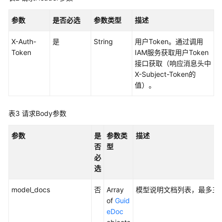
权
限
参数
是否必选
参数类型
描述
管
理
X-Auth-
是
String
用户Token。通过调用
Token
IAM服务获取用户Token
最
接口获取（响应消息头中
佳
X-Subject-Token的
实
值）。
践
表3
请求Body参数
API
参
参数
是
参数类
描述
考
否
型
必
使
选
用
前
model_docs
否
Array
模型说明文档列表，最多三
必
of
Guid
读
eDoc