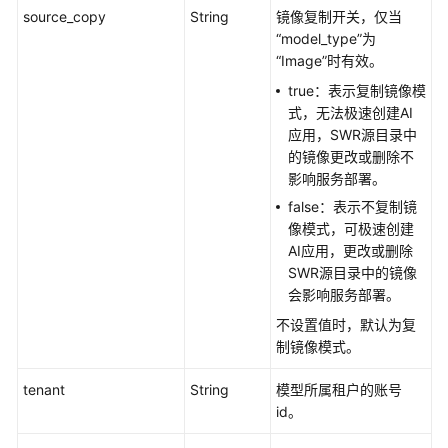
source_copy
String
镜像复制开关，仅当
除
“model_type”为
AI
“Image”时有效。
应
用
true：表示复制镜像模
式，无法极速创建AI
APP
应用，SWR源目录中
认
的镜像更改或删除不
证
影响服务部署。
管
false：表示不复制镜
理
像模式，可极速创建
AI应用，更改或删除
服
SWR源目录中的镜像
务
会影响服务部署。
管
不设置值时，默认为复
理
制镜像模式。
附
tenant
String
模型所属租户的账号
录
id。
SDK