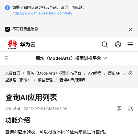
如需了解国际站更多云产品，请访问国际站。
https://www.huaweicloud.com/intl/
不再显示此消息
魔坊（ModelArts）模型训推平台
文档首页
/
魔坊（ModelArts）模型训推平台
/
API参考
/
历史API
/
模
型推理（旧版）
/
模型管理
/
查询AI应用列表
最
查询AI应用列表
新
动
更新时间：
2026-07-01 GMT+08:00
态
功能介绍
服
查询AI应用列表，可以根据不同的检索参数进行查询。
务