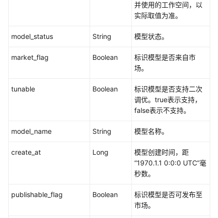
并使用的工作空间，以
应
实际取值为准。
用
列
model_status
String
模型状态。
表
market_flag
Boolean
标识模型是否来自市
创
场。
建
AI
tunable
Boolean
标识模型是否支持二次
应
调优。true表示支持，
用
false表示不支持。
查
model_name
String
模型名称。
询
AI
create_at
Long
模型创建时间，距
应
“1970.1.1 0:0:0 UTC”毫
用
秒数。
详
情
publishable_flag
Boolean
标识模型是否可发布至
市场。
删