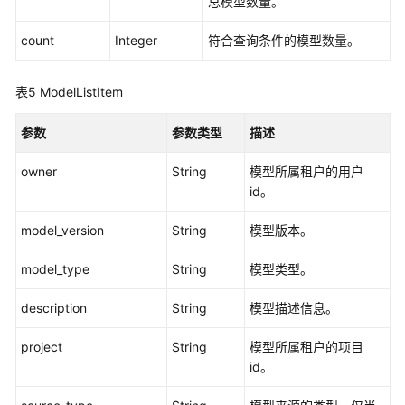
据
总模型数量。
管
count
Integer
符合查询条件的模型数量。
理
（旧
版）
表5
ModelListItem
开
参数
参数类型
描述
发
环
owner
String
模型所属租户的用户
境
id。
（旧
版）
model_version
String
模型版本。
训
model_type
String
模型类型。
练
管
description
String
模型描述信息。
理
（旧
project
String
模型所属租户的项目
版）
id。
模