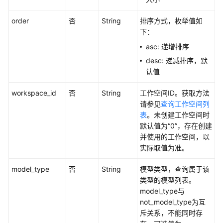
理
order
否
String
排序方式，枚举值如
开
下：
发
asc: 递增排序
环
境
desc: 递减排序，默
认值
训
workspace_id
否
String
工作空间ID。获取方法
练
请参见
查询工作空间列
管
表
。未创建工作空间时
理
默认值为“0”，存在创建
并使用的工作空间，以
模
实际取值为准。
型
推
model_type
否
String
模型类型，查询属于该
理
类型的模型列表。
（新
model_type与
版）
not_model_type为互
斥关系，不能同时存
专