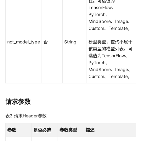
在。可选值为
属
TensorFlow、
资
PyTorch、
源
MindSpore、Image、
池
Custom、Template。
和
轻
not_model_type
否
String
模型类型，查询不属于
量
该类型的模型列表。可
算
选值为TensorFlow、
力
PyTorch、
集
MindSpore、Image、
群
Custom、Template。
管
理
授
请求参数
权
管
表3
请求Header参数
理
参数
是否必选
参数类型
描述
轻