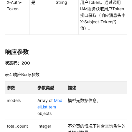
量
X-Auth-
是
String
用户Token。通过调用
算
Token
IAM服务获取用户Token
力
接口获取（响应消息头中
节
X-Subject-Token的
点
值）。
权
限
响应参数
策
略
状态码：200
和
授
表4
响应Body参数
权
项
参数
参数类型
描述
历
models
Array of
Mod
模型元数据信息。
史
elListItem
API
objects
total_count
数
Integer
不分页的情况下符合查询条件的