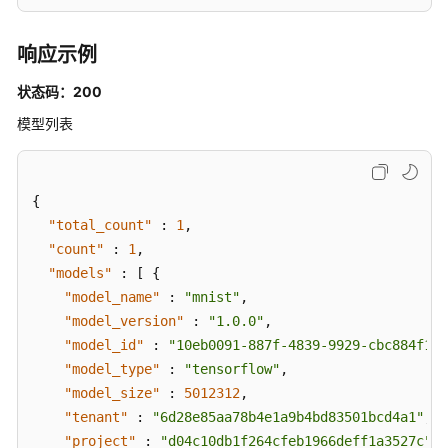
响应示例
状态码：200
模型列表
{
"total_count"
:
1
,
"count"
:
1
,
"models"
:
[
{
"model_name"
:
"mnist"
,
"model_version"
:
"1.0.0"
,
"model_id"
:
"10eb0091-887f-4839-9929-cbc884f1e2
"model_type"
:
"tensorflow"
,
"model_size"
:
5012312
,
"tenant"
:
"6d28e85aa78b4e1a9b4bd83501bcd4a1"
,
"project"
:
"d04c10db1f264cfeb1966deff1a3527c"
,