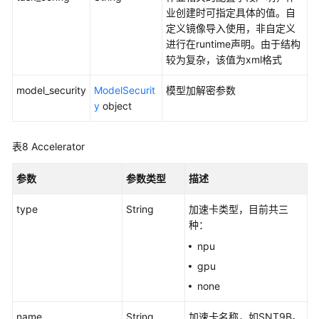
议
业创建时可指定具体的值。自
（SLA）
定义镜像导入使用，非自定义
进行在runtime声明。由于结构
白
较为复杂，该值为xml格式
皮
书
model_security
ModelSecurit
模型加解密参数
资
y
object
源
表8
Accelerator
支
持
参数
参数类型
描述
区
域
type
String
加速卡类型，目前共三
种：
系
统
npu
权
gpu
限
none
name
String
加速卡名称，如SNT9B。