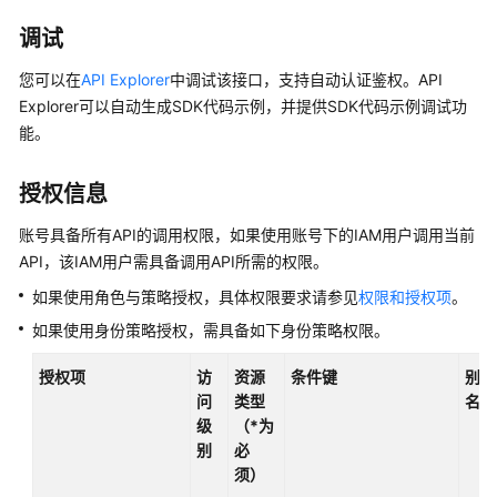
公
告
调试
您可以在
API Explorer
中调试该接口，支持自动认证鉴权。API
产
Explorer可以自动生成SDK代码示例，并提供SDK代码示例调试功
品
能。
介
绍
授权信息
计
费
账号具备所有API的调用权限，如果使用账号下的IAM用户调用当前
说
API，该IAM用户需具备调用API所需的权限。
明
如果使用角色与策略授权，具体权限要求请参见
权限和授权项
。
如果使用身份策略授权，需具备如下身份策略权限。
快
速
授权项
访
资源
条件键
别
入
问
类型
名
门
级
（*为
别
必
数
须）
据