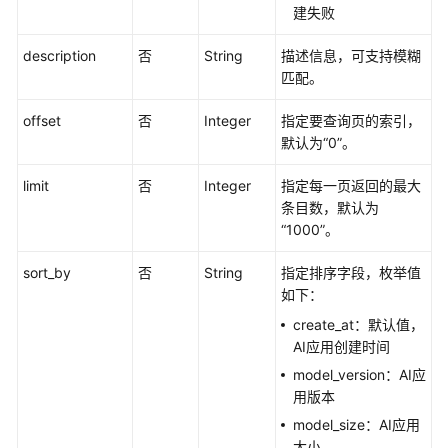
API
建失败
概
览
description
否
String
描述信息，可支持模糊
匹配。
如
offset
否
Integer
指定要查询页的索引，
何
默认为“0”。
调
用
limit
否
Integer
指定每一页返回的最大
API
条目数，默认为
“1000”。
应
用
sort_by
否
String
指定排序字段，枚举值
示
如下：
例
create_at：默认值，
工
AI应用创建时间
作
model_version：AI应
空
用版本
间
model_size：AI应用
管
大小