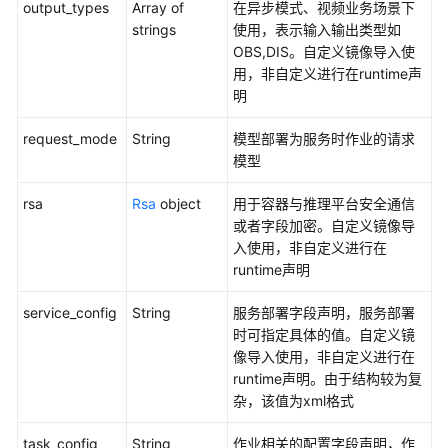
output_types
Array of
在异步模式、视频业务场景下
用
strings
使用，表示输入输出类型如
参
OBS,DIS。自定义镜像导入使
考
用，非自定义进行在runtime声
明
产
品
request_mode
String
模型部署为服务时作业的请求
术
模型
语
rsa
Rsa
object
用于容器与推理平台安全通信
责
或者字段加密。自定义镜像导
任
入使用，非自定义进行在
共
runtime声明
担
service_config
String
服务部署字段声明，服务部署
云
时可指定具体的值。自定义镜
服
像导入使用，非自定义进行在
务
runtime声明。由于结构较为复
等
杂，该值为xml格式
级
协
task_config
String
作业相关的配置字段声明，作