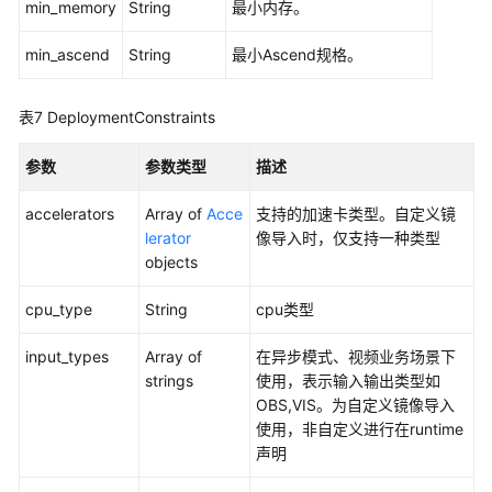
min_memory
String
最小内存。
视
频
min_ascend
String
最小Ascend规格。
帮
助
表7
DeploymentConstraints
AI
Gallery
参数
参数类型
描述
accelerators
Array of
Acce
支持的加速卡类型。自定义镜
更
lerator
像导入时，仅支持一种类型
多
objects
文
档
cpu_type
String
cpu类型
文
input_types
Array of
在异步模式、视频业务场景下
档
strings
使用，表示输入输出类型如
下
OBS,VIS。为自定义镜像导入
载
使用，非自定义进行在runtime
声明
通