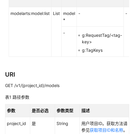
准
备
modelarts:model:list
List
model
-
-
*
模
型
-
g:RequestTag/<tag-
开
key>
发
g:TagKeys
模
型
训
URI
练
GET /v1/{project_id}/models
推
理
表1
路径参数
部
署
参数
是否必选
参数类型
描述
project_id
模
是
String
用户项目ID。获取方法请
型
参见
获取项目ID和名称
。