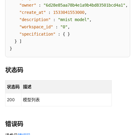
"owner"
:
"6d28e85aa78b4e1a9b4bd83501bcd4a1"
,
"create_at"
:
1533041553000
,
"description"
:
"mnist model"
,
"workspace_id"
:
"0"
,
"specification"
:
{
}
}
]
}
状态码
状态码
描述
200
模型列表
错误码