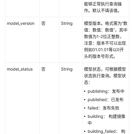
权
能够正常执行查询操
限
作。默认不填该值。
管
理
model_version
否
String
模型版本。格式需为“数
值：数值：数值”，其中
最
数值为1-2位正整数，
佳
注意：版本不可以出现
实
例如01.01.01等以0开
践
头的版本号形式。
model_status
否
String
模型状态，可根据模型
API
状态执行查询。模型状
参
态：
考
publishing：发布中
使
published：已发布
用
failed：发布失败
前
building： 构建镜像
必
中
读
building_failed： 构