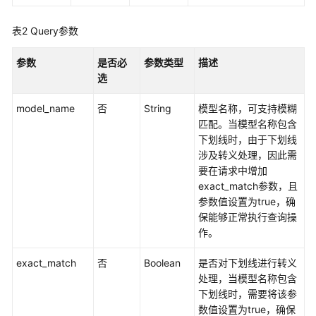
评
测
表2
Query参数
模
参数
是否必
参数类型
描述
型
选
调
用
model_name
否
String
模型名称，可支持模糊
匹配。当模型名称包含
镜
下划线时，由于下划线
像
涉及转义处理，因此需
管
要在请求中增加
理
exact_match参数，且
参数值设置为true，确
算
保能够正常执行查询操
力
作。
资
源
exact_match
否
Boolean
是否对下划线进行转义
管
处理，当模型名称包含
理
下划线时，需要将该参
数值设置为true，确保