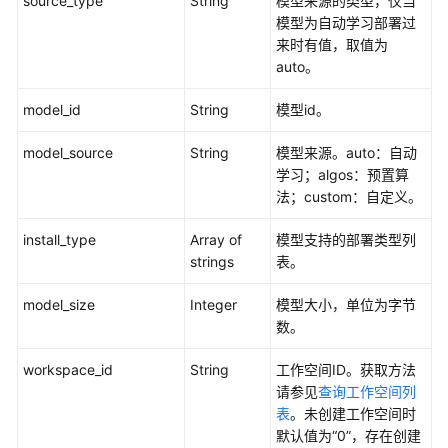
source_type
String
模型来源的类型，仅当
型
模型为自动学习部署过
推
来时有值，取值为
理
auto。
（旧
model_id
版）
String
模型id。
model_source
String
模型来源。auto：自动
模
学习；algos：预置算
型
法；custom：自定义。
管
理
install_type
Array of
模型支持的部署类型列
strings
表。
查
询
model_size
Integer
模型大小，单位为字节
模
数。
型
runtime
workspace_id
String
工作空间ID。获取方法
请参见
查询工作空间列
查
表
。未创建工作空间时
询
默认值为“0”，存在创建
AI