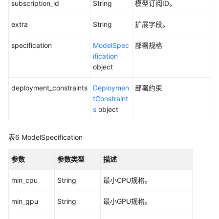
subscription_id
String
模型订阅ID。
参
考
extra
String
扩展字段。
场
specification
ModelSpec
部署规格
景
ification
代
object
码
示
deployment_constraints
Deploymen
部署约束
例
tConstraint
s
object
常
见
表6
ModelSpecification
问
题
参数
参数类型
描述
故
min_cpu
String
最小CPU规格。
障
排
min_gpu
String
最小GPU规格。
除