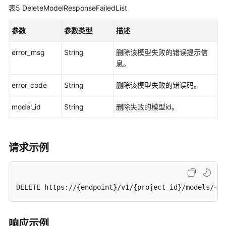
何
表5
DeleteModelResponseFailedList
调
用
参数
参数类型
描述
API
error_msg
String
删除该模型失败的错误提示信
应
息。
用
示
error_code
String
删除该模型失败的错误码。
例
model_id
String
删除失败的模型id。
工
作
空
请求示例
间
管
理
DELETE https://{endpoint}/v1/{project_id}/models/{mo
开
发
环
响应示例
境