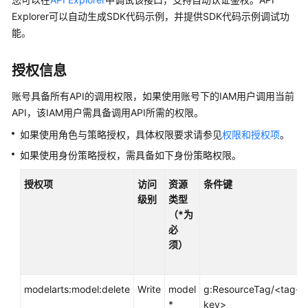
介
绍
Explorer可以自动生成SDK代码示例，并提供SDK代码示例调试功
能。
计
费
授权信息
说
明
账号具备所有API的调用权限，如果使用账号下的IAM用户调用当前
API，该IAM用户需具备调用API所需的权限。
快
如果使用角色与策略授权，具体权限要求请参见
权限和授权项
。
速
入
如果使用身份策略授权，需具备如下身份策略权限。
门
授权项
访问
资源
条件键
级别
类型
数
（*为
据
必
准
须）
备
模
modelarts:model:delete
Write
model
g:ResourceTag/<tag-
型
*
key>