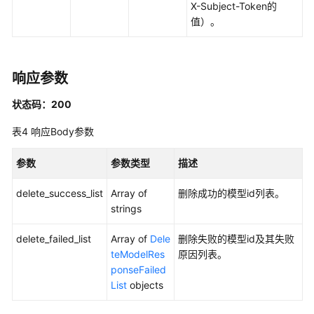
最
X-Subject-Token的
佳
值）。
实
践
响应参数
API
参
状态码：200
考
表4
响应Body参数
使
用
参数
参数类型
描述
前
必
delete_success_list
Array of
删除成功的模型id列表。
读
strings
API
delete_failed_list
Array of
Dele
删除失败的模型id及其失败
概
teModelRes
原因列表。
览
ponseFailed
List
objects
如