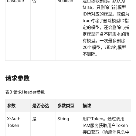
调
cascade
否
Boolean
是否级联删除。默认为
用
false，只删除当前模型
ID所对应的模型。取值为
true时除了删除模型ID指
镜
定的模型，还会删除与指
像
定模型同名不同版本的所
管
有模型。一次最多删除
理
20个模型，超过的模型
不删除。
算
力
资
源
请求参数
管
理
表3
请求Header参数
权
参数
是否必选
参数类型
描述
限
管
X-Auth-
是
String
用户Token。通过调用
理
Token
IAM服务获取用户Token
接口获取（响应消息头中