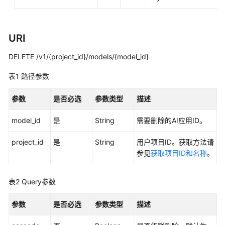
开
发
模
URI
型
DELETE /v1/{project_id}/models/{model_id}
训
练
表1
路径参数
推
参数
是否必选
参数类型
描述
理
部
model_id
是
String
需要删除的AI应用ID。
署
project_id
是
String
用户项目ID。获取方法请
模
参见
获取项目ID和名称
。
型
评
测
表2
Query参数
模
参数
是否必选
参数类型
描述
型