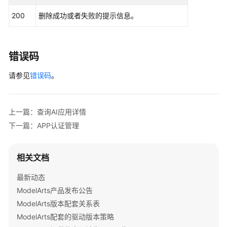
量
200
删除成功或者失败的提示信息。
算
力
集
群
错误码
管
请参见
错误码
。
理
授
权
上一篇：查询AI应用详情
管
下一篇：APP认证管理
理
相关文档
轻
量
最新动态
算
ModelArts产品发布公告
力
节
ModelArts版本配套关系表
点
ModelArts配套的驱动版本策略