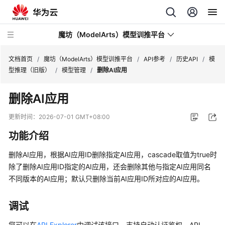
魔坊（ModelArts）模型训推平台
文档首页
/
魔坊（ModelArts）模型训推平台
/
API参考
/
历史API
/
模
型推理（旧版）
/
模型管理
/
删除AI应用
最
删除AI应用
新
动
更新时间：
2026-07-01 GMT+08:00
态
功能介绍
服
删除AI应用，根据AI应用ID删除指定AI应用，cascade取值为true时
务
除了删除AI应用ID指定的AI应用，还会删除其他与指定AI应用同名
公
不同版本的AI应用；默认只删除当前AI应用ID所对应的AI应用。
告
产
调试
品
您可以在
API Explorer
中调试该接口，支持自动认证鉴权。API