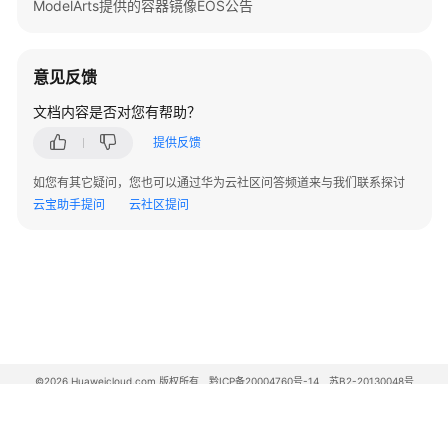
ModelArts提供的容器镜像EOS公告
权
限
策
意见反馈
略
和
文档内容是否对您有帮助？
授
提供反馈
权
项
如您有其它疑问，您也可以通过华为云社区问答频道来与我们联系探讨
云宝助手提问
云社区提问
历
史
API
数
据
管
理
©2026 Huaweicloud.com 版权所有
黔ICP备20004760号-14
苏B2-20130048号
（旧
A2.B1.B2-20070312
增值电信业务经营许可证：B1.B2-20200593 | 代理域名注册服务机构：新网、西数
版）
电子营业执照
贵公网安备 52990002000093号