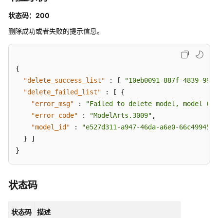
状态码：200
训
删除成功或者失败的提示信息。
练
管
理
{
模
"delete_success_list"
:
[
"10eb0091-887f-4839-9929
型
"delete_failed_list"
:
[
{
推
"error_msg"
:
"Failed to delete model, model（75
理
"error_code"
:
"ModelArts.3009"
,
（新
"model_id"
:
"e527d311-a947-46da-a6e0-66c49945df
版）
}
]
}
专
属
资
状态码
源
池
和
状态码
描述
轻