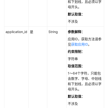
和下划线，且必须以字
API
母开头。
概
默认取值：
览
不涉及
如
何
application_id
是
String
参数解释：
调
应用ID，获取方法请参
用
见
获取应用ID
。
API
约束限制：
API
字符串
取值范围：
API
1～64个字符，只能包
含数字、字母、中划线
知
和下划线，且必须以字
识
母开头。
库
管
默认取值：
理
不涉及