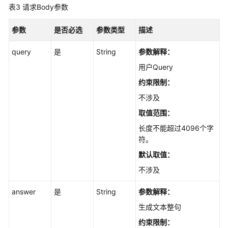
表3
请求Body参数
录
管
参数
是否必选
参数类型
描述
理
query
是
String
参数解释：
结
构
用户Query
化
约束限制：
数
不涉及
据
取值范围：
文
长度不能超过4096个字
件
符。
管
默认取值：
理
不涉及
FAQ
管
answer
是
String
参数解释：
理
生成文本整句
约束限制：
FAQ