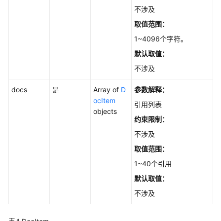
批
不涉及
量
取值范围：
管
1~4096个字符。
理
默认取值：
搜
不涉及
索
与
docs
是
Array of
D
参数解释：
问
ocItem
引用列表
答
objects
约束限制：
对
不涉及
话
取值范围：
历
史
1~40个引用
默认取值：
图
不涉及
片
管
理