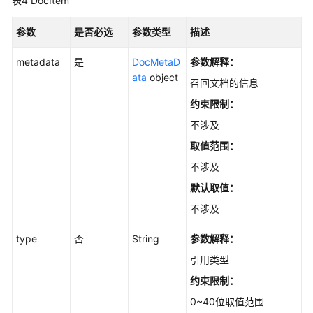
表4
DocItem
模
参数
是否必选
参数类型
描述
型
管
metadata
是
DocMetaD
参数解释：
理
ata
object
召回文档的信息
约束限制：
用
户
不涉及
的
取值范围：
文
档
不涉及
解
默认取值：
析
不涉及
规
则
type
否
String
参数解释：
定
义
引用类型
约束限制：
任
0~40位取值范围
务