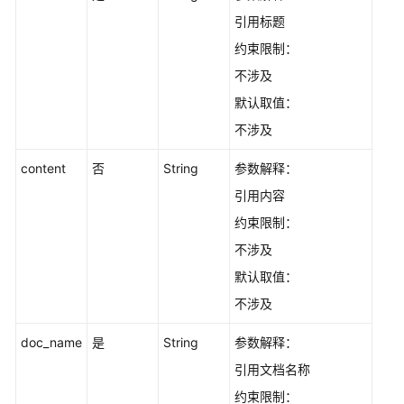
理
引用标题
约束限制：
结
果
不涉及
输
默认取值：
出
不涉及
知
content
否
String
参数解释：
识
溯
引用内容
源
约束限制：
-
不涉及
AddCite
默认取值：
历
不涉及
史
API
doc_name
是
String
参数解释：
引用文档名称
公
共
约束限制：