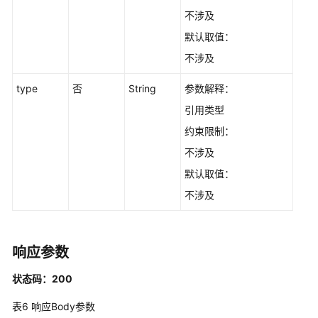
参
不涉及
数
默认取值：
视
不涉及
频
帮
type
否
String
参数解释：
助
引用类型
约束限制：
文
档
不涉及
下
默认取值：
载
不涉及
通
用
响应参数
参
考
状态码：200
产
表6
响应Body参数