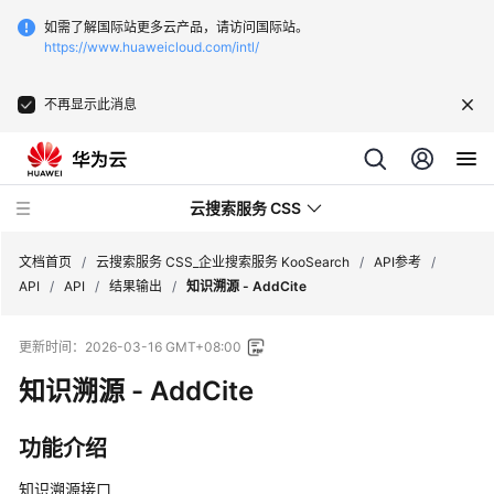
如需了解国际站更多云产品，请访问国际站。
https://www.huaweicloud.com/intl/
不再显示此消息
云搜索服务 CSS
文档首页
/
云搜索服务 CSS_企业搜索服务 KooSearch
/
API参考
/
API
/
API
/
结果输出
/
知识溯源 - AddCite
更新时间：
2026-03-16 GMT+08:00
知识溯源 - AddCite
产
品
介
功能介绍
绍
知识溯源接口