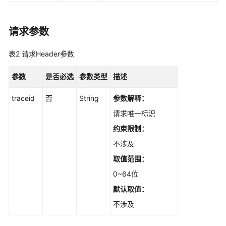
知
识
请求参数
库
版
表2
请求Header参数
本
管
参数
是否必选
理
参数类型
描述
traceid
否
String
参数解释：
知
识
请求唯一标识
库
约束限制：
标
不涉及
签
管
取值范围：
理
0~64位
默认取值：
知
识
不涉及
库
目