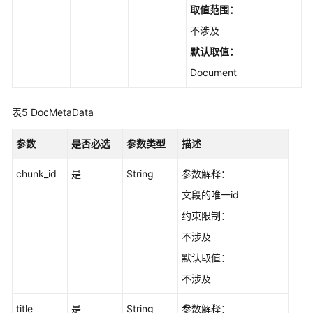
管
取值范围：
理
不涉及
默认取值：
用
户
Document
反
馈
表5
DocMetaData
管
理
参数
是否必选
参数类型
描述
Web
chunk_id
是
String
参数解释：
能
文段的唯一id
力
增
约束限制：
强
不涉及
默认取值：
提
示
不涉及
词
管
title
是
String
参数解释：