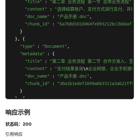
"title"
 : 
"第二章 业务流程 第一节 总体业务流程"
,

"content"
 : 
"选择结算账户、支付方式进行支付，并填
"doc_name"
 : 
"产品手册.doc"
,

"chunk_id"
 : 
"6a7b8d101d464fe093212bc2b6baf725
    }

  }, {

"type"
 : 
"Document"
,

"metadata"
 : {

"title"
 : 
"第二章 业务流程 第二节 合作方准入、签约及
"content"
 : 
"支付结果查询
\n
企业网银、企业手机银行
"doc_name"
 : 
"产品手册.doc"
,

"chunk_id"
 : 
"30a1b1edef1049a6b3311a3a622ff920
    }

  }, {

"type"
 : 
"Document"
,

响应示例
"metadata"
 : {

"title"
 : 
"第二章 业务流程 第二节 合作方准入、签约及
状态码：200
"content"
 : 
"支付结果查询
\n
企业网银、企业手机银行
引用响应
"doc_name"
 : 
"产品手册.doc"
,
