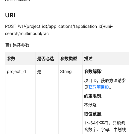
用
户
URI
指
南
POST /v1/{project_id}/applications/{application_id}/uni-
search/multimodal/rac
最
表1
佳
路径参数
实
践
参数
是否必选
参数类型
描述
project_id
是
String
参数解释：
API
参
项目ID，获取方法请参
考
见
获取项目ID
。
约束限制：
使
不涉及
用
前
取值范围：
必
1～64个字符，只能包
读
含数字、字母、中划线