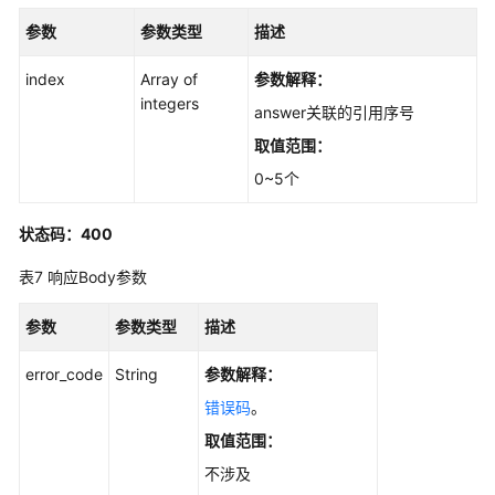
品
术
参数
参数类型
描述
语
index
Array of
参数解释：
责
integers
answer关联的引用序号
任
取值范围：
共
担
0~5个
云
状态码：400
服
务
表7
响应Body参数
等
级
参数
参数类型
描述
协
议
error_code
String
参数解释：
（SLA）
错误码
。
取值范围：
白
皮
不涉及