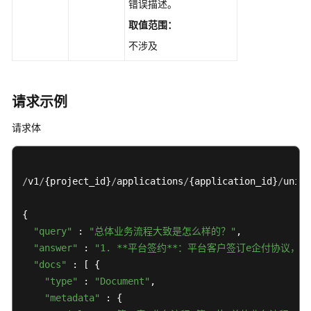
错误描述。
取值范围：
不涉及
请求示例
请求体
/
v1
/
{project_id}
/
applications
/
{application_id}
/
uni
-
s
{

"query"
 : 
"总体业务流程大致是怎么样的？"
,

"answer"
 : 
"1. **平台签约**：平台客户签订e企付协
"docs"
 : [ {

"type"
 : 
"Document"
,

"metadata"
 : {
