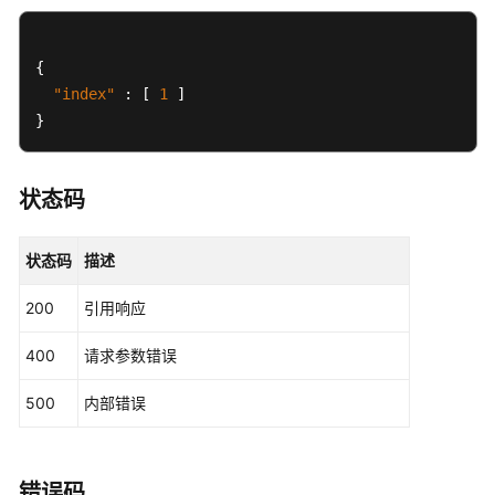
"chunk_id"
 : 
"3a364d93684b4e4f8a1b18c954728c63
    }

  } ]

{
}
"index"
:
[
1
]
}
状态码
状态码
描述
200
引用响应
400
请求参数错误
500
内部错误
错误码