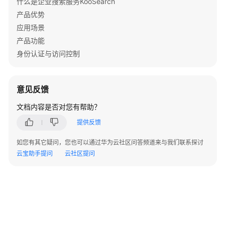
什么是企业搜索服务KooSearch
API
产品优势
概
应用场景
览
产品功能
身份认证与访问控制
如
何
调
用
意见反馈
API
文档内容是否对您有帮助？
API
提供反馈
如您有其它疑问，您也可以通过华为云社区问答频道来与我们联系探讨
API
云宝助手提问
云社区提问
历
史
API
知
识