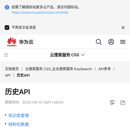
如需了解国际站更多云产品，请访问国际站。
https://www.huaweicloud.com/intl/
不再显示此消息
云搜索服务 CSS
文档首页
/
云搜索服务 CSS_企业搜索服务 KooSearch
/
API参考
/
API
/
历史API
历史API
产
更新时间：
2025-09-10 GMT+08:00
品
介
知识库管理
绍
结构化数据