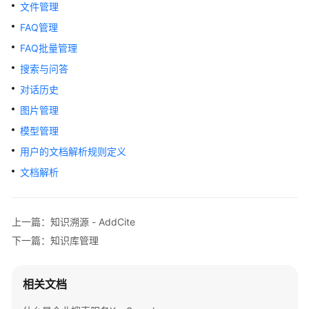
文件管理
用
户
FAQ管理
指
FAQ批量管理
南
搜索与问答
最
对话历史
佳
图片管理
实
模型管理
践
用户的文档解析规则定义
API
文档解析
参
考
上一篇：知识溯源 - AddCite
使
下一篇：知识库管理
用
前
必
相关文档
读