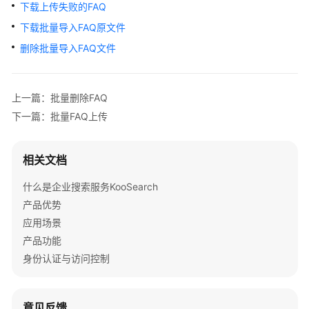
下载上传失败的FAQ
用
户
下载批量导入FAQ原文件
指
删除批量导入FAQ文件
南
最
上一篇：批量删除FAQ
佳
下一篇：批量FAQ上传
实
践
相关文档
API
参
什么是企业搜索服务KooSearch
考
产品优势
应用场景
使
产品功能
用
身份认证与访问控制
前
必
读
意见反馈