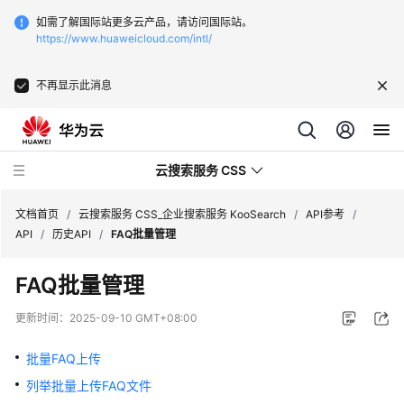
如需了解国际站更多云产品，请访问国际站。
https://www.huaweicloud.com/intl/
不再显示此消息
云搜索服务 CSS
文档首页
/
云搜索服务 CSS_企业搜索服务 KooSearch
/
API参考
/
API
/
历史API
/
FAQ批量管理
FAQ批量管理
产
更新时间：
2025-09-10 GMT+08:00
品
介
批量FAQ上传
绍
列举批量上传FAQ文件