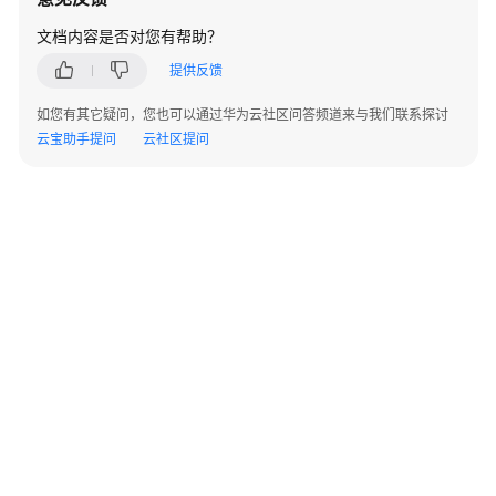
API
文档内容是否对您有帮助？
概
览
提供反馈
如您有其它疑问，您也可以通过华为云社区问答频道来与我们联系探讨
如
云宝助手提问
云社区提问
何
调
用
API
API
API
历
史
API
知
©2026 Huaweicloud.com 版权所有
黔ICP备20004760号-14
苏B2-20130048号
A2.B1.B2-20070312
识