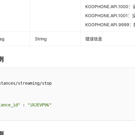
KOOPHONE.API.100
KOOPHONE.API.100
KOOPHONE.API.999
msg
String
错误信息
例
stances/streaming/stop

tance_id"
 : 
"iRJEVP96"
例