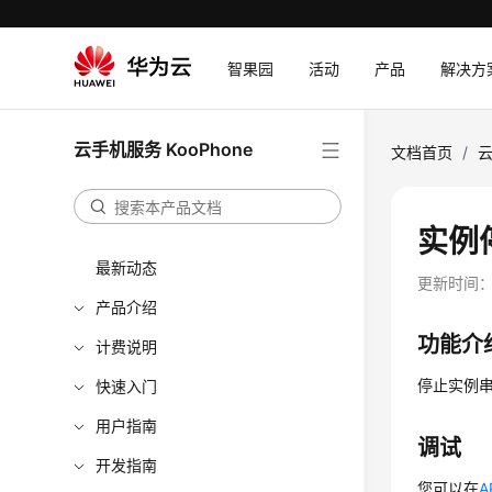
智果园
活动
产品
解决方
云手机服务 KooPhone
文档首页
/
云
实例停
最新动态
更新时间
产品介绍
功能介
计费说明
停止实例
快速入门
用户指南
调试
开发指南
您可以在
A