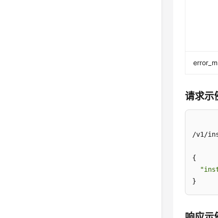
error_
请求示
/v1/in
{

"ins
}
响应示