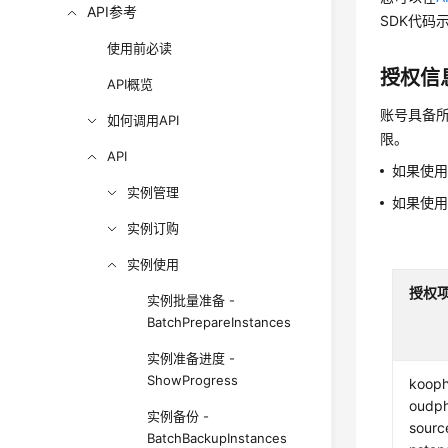
API参考
SDK代码
使用前必读
授权信
API概览
账号具备所
如何调用API
限。
API
如果使
实例管理
如果使
实例订购
实例使用
授权
实例批量准备 -
BatchPrepareInstances
实例准备进度 -
ShowProgress
kooph
oudp
实例备份 -
sourc
BatchBackupInstances