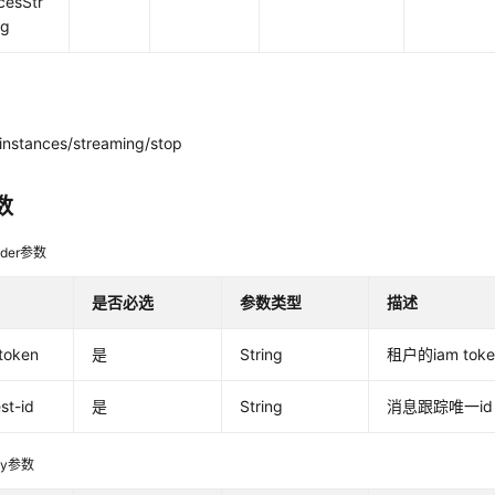
cesStr
ng
instances/streaming/stop
数
der参数
是否必选
参数类型
描述
token
是
String
租户的iam tok
st-id
是
String
消息跟踪唯一id
dy参数