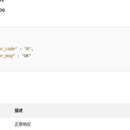
00
or_code"
:
"0"
,
or_msg"
:
"OK"
描述
正常响应