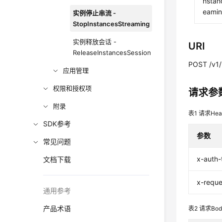
nstan
eami
实例停止串流 -
StopInstancesStreaming
实例释放会话 -
URI
ReleaseInstancesSession
POST /v1/
应用管理
权限和授权项
请求参
附录
表1
请求Hea
SDK参考
参数
常见问题
x-auth-
文档下载
x-reque
通用参考
产品术语
表2
请求Bo