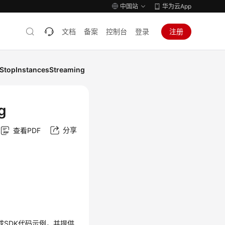
中国站
华为云App
文档
备案
控制台
登录
注册
opInstancesStreaming
g
分享
查看PDF
生成SDK代码示例，并提供