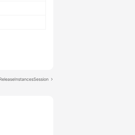
aseInstancesSession