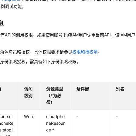
示例调试功能。
息
有API的调用权限，如果使用账号下的IAM用户调用当前API，该IAM用户
用角色与策略授权，具体权限要求请参见
权限和授权项
。
用身份策略授权，需具备如下身份策略权限。
项
访问
资源类型
条件键
别名
级别
（*为必
须）
one:cl
Write
cloudpho
-
-
honeRe
neResour
e:stopI
ce *