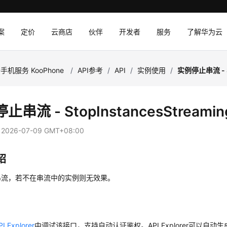
案
定价
云商店
伙伴
开发者
服务
了解华为云
手机服务 KooPhone
/
API参考
/
API
/
实例使用
/
实例停止串流 - St
止串流 - StopInstancesStreamin
：
2026-07-09 GMT+08:00
绍
串流，若不在串流中的实例则无效果。
PI Explorer
中调试该接口，支持自动认证鉴权。API Explorer可以自动