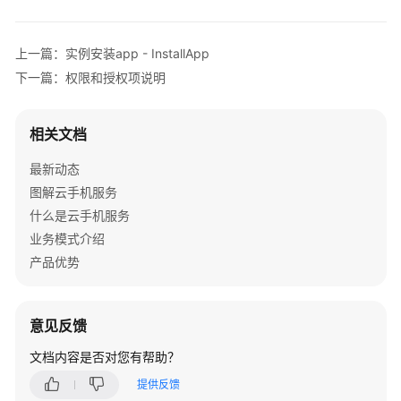
介
绍
上一篇：实例安装app - InstallApp
计
下一篇：权限和授权项说明
费
说
明
相关文档
最新动态
快
速
图解云手机服务
入
什么是云手机服务
门
业务模式介绍
产品优势
用
户
指
意见反馈
南
文档内容是否对您有帮助？
开
提供反馈
发