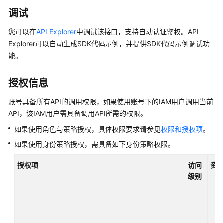
说
明
调试
您可以在
API Explorer
中调试该接口，支持自动认证鉴权。API
快
Explorer可以自动生成SDK代码示例，并提供SDK代码示例调试功
速
能。
入
门
授权信息
用
户
账号具备所有API的调用权限，如果使用账号下的IAM用户调用当前
指
API，该IAM用户需具备调用API所需的权限。
南
如果使用角色与策略授权，具体权限要求请参见
权限和授权项
。
如果使用身份策略授权，需具备如下身份策略权限。
开
发
授权项
访问
资
指
级别
南
API
参