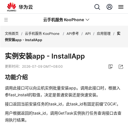
云手机服务 KooPhone
文档首页
/
云手机服务 KooPhone
/
API参考
/
API
/
应用管理
/
实
例安装app - InstallApp
最
实例安装app - InstallApp
新
动
更新时间：
2026-07-09 GMT+08:00
态
功能介绍
产
调用此接口可以向云机实例批量安装app。调用此接口时，根据入
品
参fast_install的取值，决定是普通安装还是快速安装。
介
绍
接口返回当前安装任务的task_id，此task_id有固定前缀“ZGCA”。
用户根据返回的task_id，调用GetTask实例执行任务查询接口去查
计
询执行结果。
费