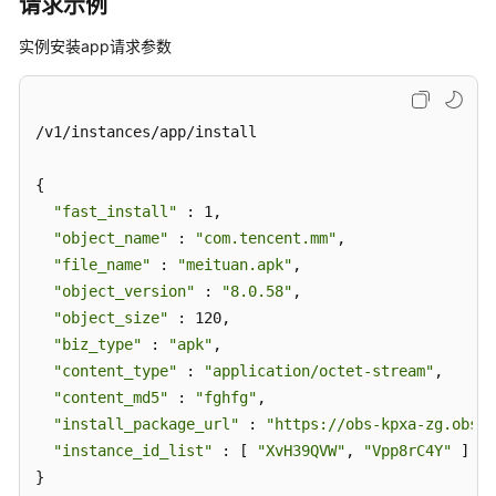
请求示例
实例安装app请求参数
/v1/instances/app/install

{

"fast_install"
 : 1,

"object_name"
 : 
"com.tencent.mm"
,

"file_name"
 : 
"meituan.apk"
,

"object_version"
 : 
"8.0.58"
,

"object_size"
 : 120,

"biz_type"
 : 
"apk"
,

"content_type"
 : 
"application/octet-stream"
,

"content_md5"
 : 
"fghfg"
,

"install_package_url"
 : 
"https://obs-kpxa-zg.obs.c
"instance_id_list"
 : [ 
"XvH39QVW"
, 
"Vpp8rC4Y"
 ]

}