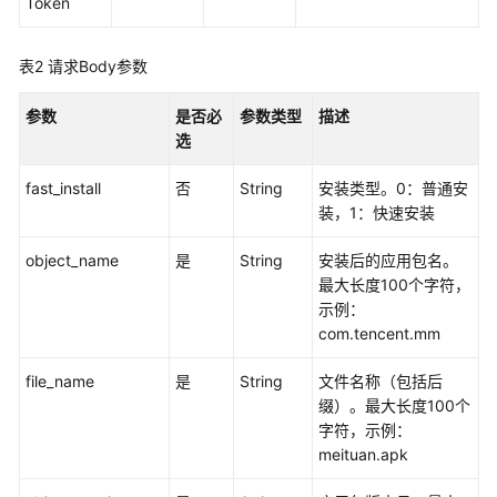
Token
实
例
管
表2
请求Body参数
理
参数
是否必
参数类型
描述
实
选
例
订
fast_install
否
String
安装类型。0：普通安
购
装，1：快速安装
实
object_name
是
String
安装后的应用包名。
例
最大长度100个字符，
使
示例：
用
com.tencent.mm
应
file_name
是
String
文件名称（包括后
用
缀）。最大长度100个
管
字符，示例：
理
meituan.apk