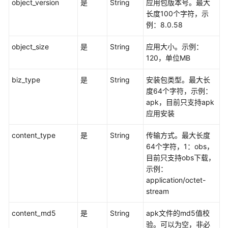
实
object_version
是
String
应用包版本号。最大
例
长度100个字符，示
安
例：8.0.58
装
object_size
app
是
String
应用大小。示例：
-
120，单位MB
InstallApp
biz_type
是
String
安装包类型。最大长
度64个字符，示例：
权
apk，目前只支持apk
限
应用安装
和
授
content_type
是
String
传输方式。最大长度
权
64个字符，1：obs，
项
目前只支持obs下载，
示例：
附
application/octet-
录
stream
SDK
content_md5
是
String
apk文件的md5值校
参
验。可以为空，非必