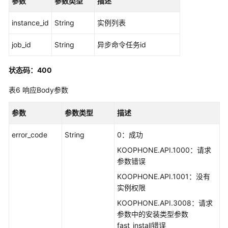
参数
参数类型
描述
源
instance_id
String
实例列表
支
持
job_id
String
异步命令任务id
区
域
状态码：400
系
表6
响应Body参数
统
权
参数
参数类型
描述
限
error_code
String
0：成功
KOOPHONE.API.1000：请求
参数错误
KOOPHONE.API.1001：没有
实例权限
KOOPHONE.API.3008：请求
参数中的安装类型参数
fast_install错误