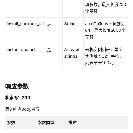
考
填参数，最大长度200
个字符
常
见
install_package_url
是
String
apk包的obs下载链接
问
url，最大长度2000个
题
字符
文
instance_id_list
是
Array of
云机实例列表，单个
档
strings
实例最长32个字符，
下
列表最长100列
载
通
响应参数
用
状态码：200
参
考
表3
响应Body参数
产
参数
参数类型
描述
品
术