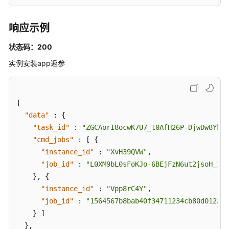
响应示例
状态码：200
实例安装app返参
{
"data"
:
{
"task_id"
:
"ZGCAorI8ocwK7U7_t0AfH26P-DjwDw8Yknf
"cmd_jobs"
:
[
{
"instance_id"
:
"XvH39QVW"
,
"job_id"
:
"L0XM9bL0sFoKJo-6BEjFzN6ut2jsoH_1"
}
,
{
"instance_id"
:
"Vpp8rC4Y"
,
"job_id"
:
"1564567b8bab40f34711234cb80d0123"
}
]
}
,