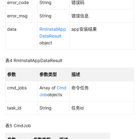
error_code
String
错误码
语
error_msg
String
错误信息
责
任
data
RmInstallApp
app安装结果
共
DataResult
担
object
云
表4
RmInstallAppDataResult
服
务
参数
参数类型
描述
等
级
cmd_jobs
Array of
Cmd
命令任务
协
Job
objects
议
（SLA）
task_id
String
任务id
白
皮
表5
CmdJob
书
资