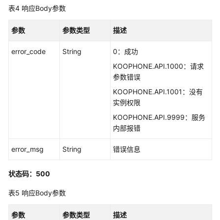
备
表4
响应Body参数
-
BatchPrepareInstances
参数
参数类型
描述
实
error_code
String
0：成功
例
KOOPHONE.API.1000：请求
准
参数错误
备
进
KOOPHONE.API.1001：没有
度
实例权限
-
KOOPHONE.API.9999：服务
ShowProgress
内部报错
实
error_msg
String
错误信息
例
备
状态码：500
份
-
表5
响应Body参数
BatchBackupInstances
参数
参数类型
描述
实