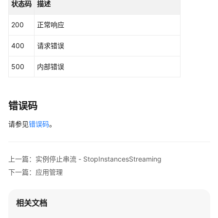
状态码
描述
文
200
正常响应
档
下
400
请求错误
载
500
内部错误
通
用
参
错误码
考
请参见
错误码
。
产
品
术
上一篇：实例停止串流 - StopInstancesStreaming
语
下一篇：应用管理
责
相关文档
任
共