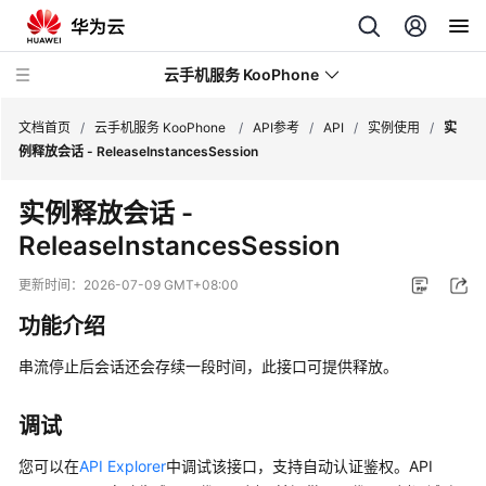
云手机服务 KooPhone
文档首页
/
云手机服务 KooPhone
/
API参考
/
API
/
实例使用
/
实
例释放会话 - ReleaseInstancesSession
最
实例释放会话 -
新
ReleaseInstancesSession
动
态
更新时间：
2026-07-09 GMT+08:00
产
功能介绍
品
介
串流停止后会话还会存续一段时间，此接口可提供释放。
绍
调试
计
费
您可以在
API Explorer
中调试该接口，支持自动认证鉴权。API