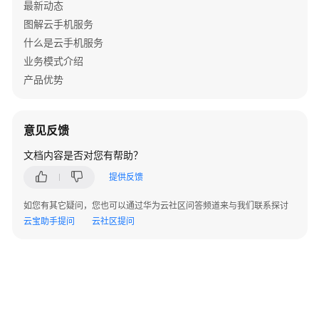
最新动态
担
图解云手机服务
云
什么是云手机服务
服
业务模式介绍
务
产品优势
等
级
协
意见反馈
议
（SLA）
文档内容是否对您有帮助？
提供反馈
白
皮
如您有其它疑问，您也可以通过华为云社区问答频道来与我们联系探讨
书
云宝助手提问
云社区提问
资
源
支
持
区