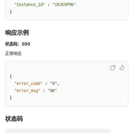
"instance_id"
 : 
"iRJEVP96"
理
}
权
限
响应示例
和
授
状态码：200
权
项
正常响应
附
录
{
"error_code"
:
"0"
,
SDK
"error_msg"
:
"OK"
参
}
考
常
状态码
见
问
题