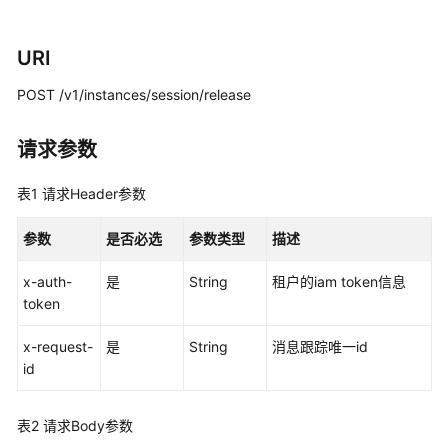
考
使
URI
用
前
POST /v1/instances/session/release
必
读
请求参数
API
表1
请求Header参数
概
览
参数
是否必选
参数类型
描述
如
x-auth-
是
String
租户的iam token信息
何
token
调
用
x-request-
是
String
消息跟踪唯一id
API
id
API
表2
请求Body参数