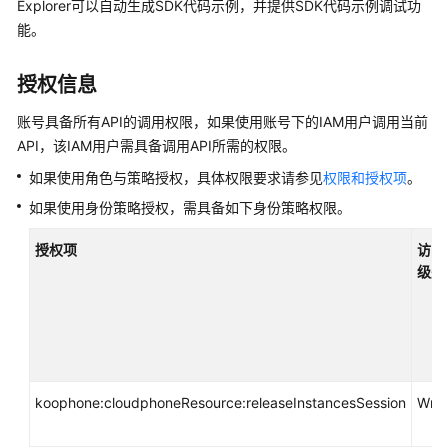
说
Explorer可以自动生成SDK代码示例，并提供SDK代码示例调试功
明
能。
快
授权信息
速
入
账号具备所有API的调用权限，如果使用账号下的IAM用户调用当前
门
API，该IAM用户需具备调用API所需的权限。
如果使用角色与策略授权，具体权限要求请参见
权限和授权项
。
用
户
如果使用身份策略授权，需具备如下身份策略权限。
指
南
授权项
访问
级别
开
发
指
南
koophone:cloudphoneResource:releaseInstancesSession
Writ
API
参