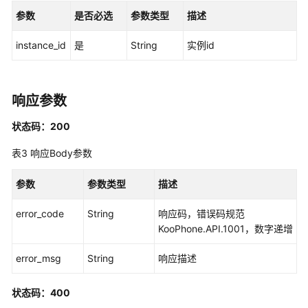
实
参数
是否必选
参数类型
描述
例
管
instance_id
是
String
实例id
理
实
例
响应参数
订
购
状态码：200
表3
响应Body参数
实
例
参数
参数类型
描述
使
用
error_code
String
响应码，错误码规范
KooPhone.API.1001，数字递增
实
例
error_msg
String
响应描述
批
量
状态码：400
准